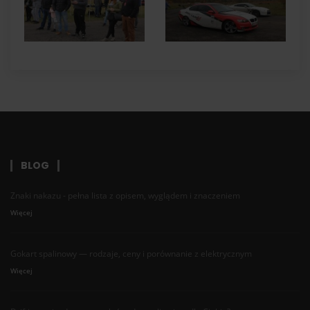
BLOG
Znaki nakazu - pełna lista z opisem, wyglądem i znaczeniem
Więcej
Gokart spalinowy — rodzaje, ceny i porównanie z elektrycznym
Więcej