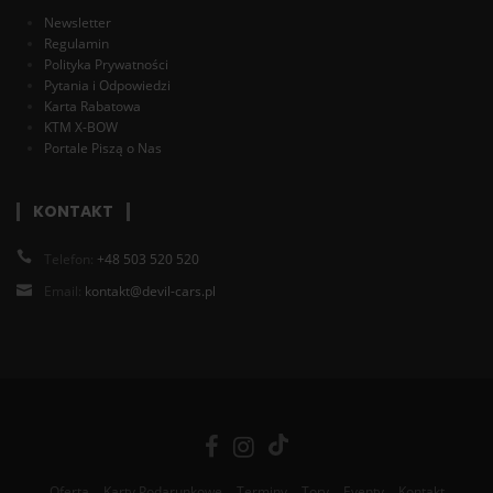
Newsletter
Regulamin
Polityka Prywatności
Pytania i Odpowiedzi
Karta Rabatowa
KTM X-BOW
Portale Piszą o Nas
KONTAKT
Telefon:
+48 503 520 520
Email:
kontakt@devil-cars.pl
Oferta
Karty Podarunkowe
Terminy
Tory
Eventy
Kontakt