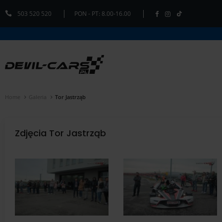
503 520 520
PON - PT: 8.00-16.00
Home
Galeria
Tor Jastrząb
Zdjęcia Tor Jastrząb