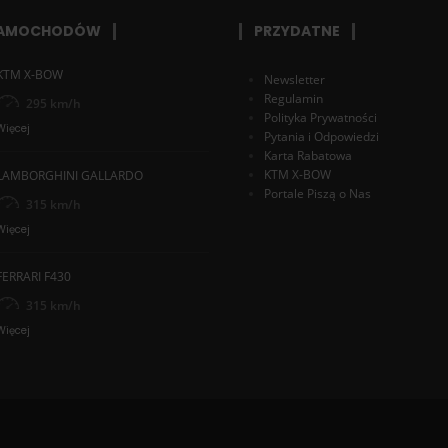
SAMOCHODÓW
PRZYDATNE
KTM X-BOW
Newsletter
Regulamin
295 km/h
Polityka Prywatności
Więcej
Pytania i Odpowiedzi
Karta Rabatowa
KTM X-BOW
LAMBORGHINI GALLARDO
Portale Piszą o Nas
315 km/h
Więcej
FERRARI F430
315 km/h
Więcej