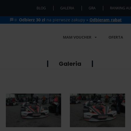
BLOG
GALERIA
GRA
RANKING AU
🏁🔆
Odbierz 30 zł
na pierwsze zakupy »
Odbieram rabat
MAM VOUCHER
OFERTA
Galeria