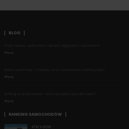
BLOG
Znaki nakazu - pełna lista z opisem, wyglądem i znaczeniem
Więcej
Gokart spalinowy — rodzaje, ceny i porównanie z elektrycznym
Więcej
Drifting vs jazda torowa - która dyscyplina jest dla Ciebie?
Więcej
RANKING SAMOCHODÓW
KTM X-BOW