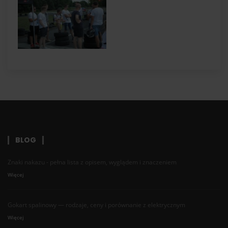
BLOG
Znaki nakazu - pełna lista z opisem, wyglądem i znaczeniem
Więcej
Gokart spalinowy — rodzaje, ceny i porównanie z elektrycznym
Więcej