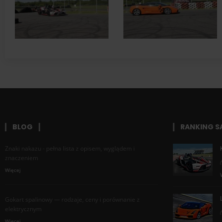
BLOG
RANKING 
Znaki nakazu - pełna lista z opisem, wyglądem i
znaczeniem
Więcej
Gokart spalinowy — rodzaje, ceny i porównanie z
elektrycznym
Więcej