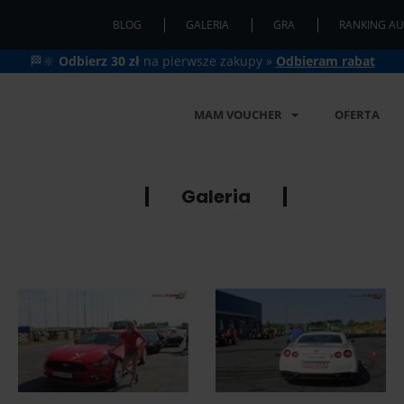
BLOG
GALERIA
GRA
RANKING AU
🏁🔆
Odbierz 30 zł
na pierwsze zakupy »
Odbieram rabat
MAM VOUCHER
OFERTA
Galeria