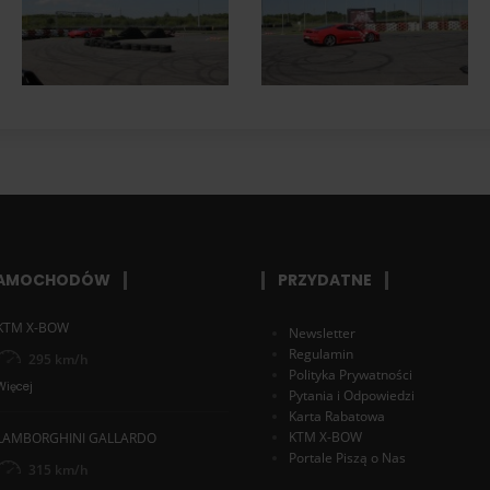
SAMOCHODÓW
PRZYDATNE
KTM X-BOW
Newsletter
Regulamin
295 km/h
Polityka Prywatności
Więcej
Pytania i Odpowiedzi
Karta Rabatowa
KTM X-BOW
LAMBORGHINI GALLARDO
Portale Piszą o Nas
315 km/h