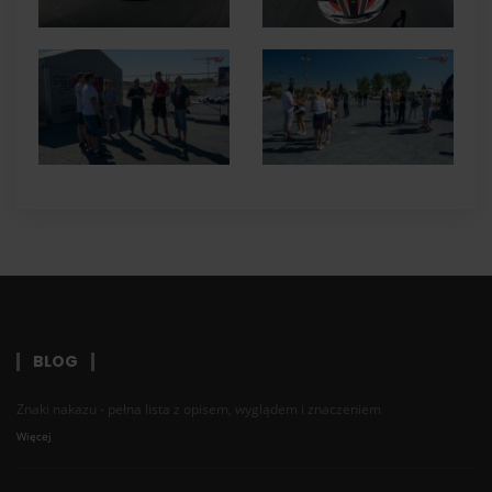
BLOG
Znaki nakazu - pełna lista z opisem, wyglądem i znaczeniem
Więcej