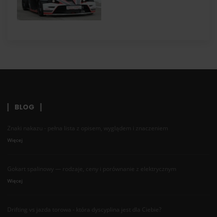
BLOG
Znaki nakazu - pełna lista z opisem, wyglądem i znaczeniem
Więcej
Gokart spalinowy — rodzaje, ceny i porównanie z elektrycznym
Więcej
Drifting vs jazda torowa - która dyscyplina jest dla Ciebie?