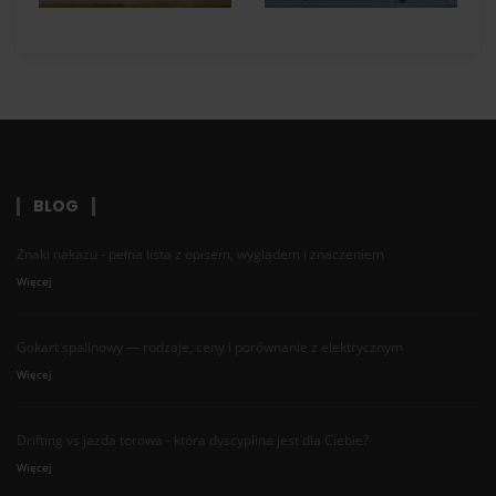
BLOG
Znaki nakazu - pełna lista z opisem, wyglądem i znaczeniem
Więcej
Gokart spalinowy — rodzaje, ceny i porównanie z elektrycznym
Więcej
Drifting vs jazda torowa - która dyscyplina jest dla Ciebie?
Więcej