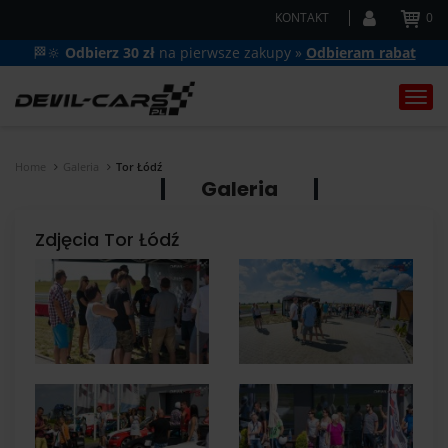
KONTAKT
0
🏁🔆
Odbierz 30 zł
na pierwsze zakupy »
Odbieram rabat
Togg
navi
Home
Galeria
Tor Łódź
Galeria
Zdjęcia Tor Łódź