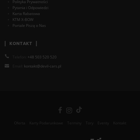
Polityka Prywatności
Pytania i Odpowiedzi
Karta Rabatowa
KTM X-BOW
Portale Piszą o Nas
KONTAKT
Telefon:
+48 503 520 520
Email:
kontakt@devil-cars.pl
Oferta
Karty Podarunkowe
Terminy
Tory
Eventy
Kontakt