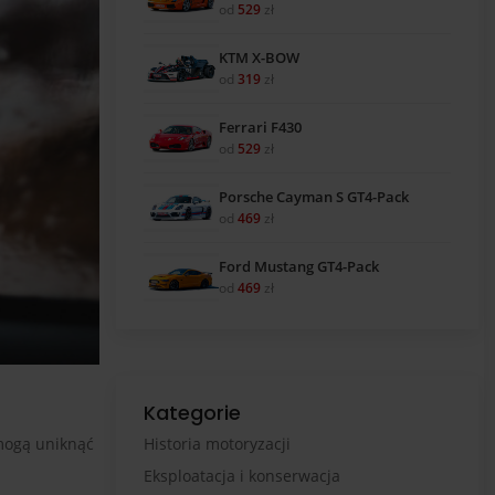
od
529
zł
KTM X-BOW
od
319
zł
Ferrari F430
od
529
zł
Porsche Cayman S GT4-Pack
od
469
zł
Ford Mustang GT4-Pack
od
469
zł
Kategorie
omogą uniknąć
Historia motoryzacji
Eksploatacja i konserwacja