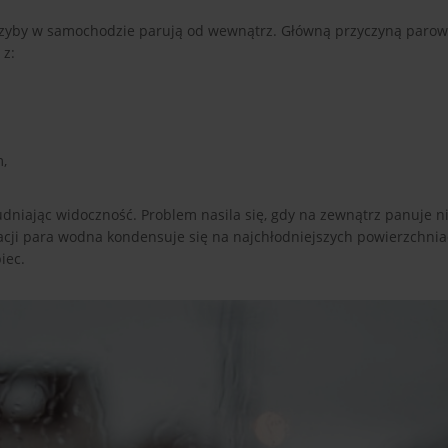
szyby w samochodzie parują od wewnątrz. Główną przyczyną parow
 z:
,
dniając widoczność. Problem nasila się, gdy na zewnątrz panuje n
acji para wodna kondensuje się na najchłodniejszych powierzchniac
iec.