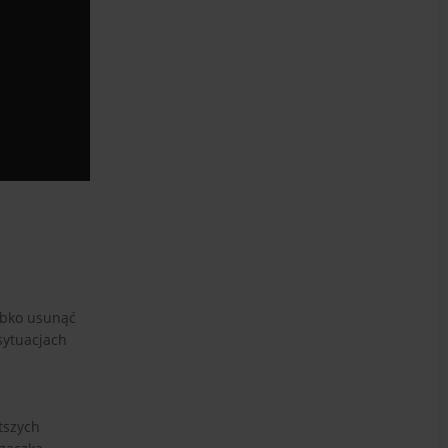
ybko usunąć
sytuacjach
tszych