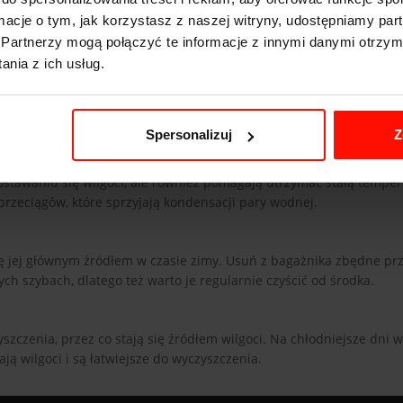
apobiega smugom.
ormacje o tym, jak korzystasz z naszej witryny, udostępniamy p
Partnerzy mogą połączyć te informacje z innymi danymi otrzym
e parowaniu szyb. Pokrywają one powierzchnię szyby warstwą ochr
nia z ich usług.
 i mogą znacząco poprawić komfort użytkowania auta w trudnych wa
d okresem jesienno-zimowym.
Spersonalizuj
Z
ie. Regularnie sprawdzaj ich stan i wymieniaj, jeśli zauważysz pęk
dostawaniu się wilgoci, ale również pomagają utrzymać stałą tempe
rzeciągów, które sprzyjają kondensacji pary wodnej.
ię jej głównym źródłem w czasie zimy. Usuń z bagażnika zbędne pr
ch szybach, dlatego też warto je regularnie czyścić od środka.
zczenia, przez co stają się źródłem wilgoci. Na chłodniejsze dni w
ą wilgoci i są łatwiejsze do wyczyszczenia.