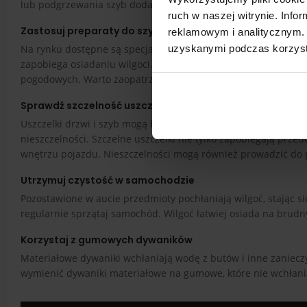
lub podgrzewania szyb dodatkowo przyspiesza osuszanie i z
ruch w naszej witrynie. Inf
Zastosuj preparaty do szyb
reklamowym i analitycznym. 
Na rynku dostępne są specjalistyczne preparaty zapobiegając
uzyskanymi podczas korzysta
zapobiega osiadaniu wilgoci. Preparaty te są łatwe w użyciu
pogodowych. Warto zaopatrzyć się w tego typu produkt prze
Sprawdź szczelność uszczelek
Uszczelki drzwi i szyb mogą być głównym źródłem wilgoci w auc
nieszczelności. Szczelne uszczelki nie tylko zapobiegają prze
wnętrzu pojazdu. Nieszczelności mogą również prowadzić do p
Utrzymuj czystość w samochodzie
Pozostawione w aucie przedmioty pochłaniają wilgoć, stając s
regularnie sprzątaj samochód. Wilgoć łatwiej osiada na brudny
Korzystaj z gumowych dywaników
Materiałowe dywaniki wchłaniają wodę z butów i inne zanieczys
wymienić dywaniki materiałowe na gumowe, które nie wchłaniaj