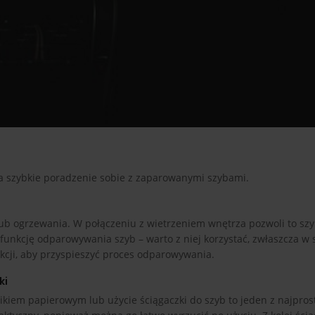
 na szybkie poradzenie sobie z zaparowanymi szybami.
 lub ogrzewania. W połączeniu z wietrzeniem wnętrza pozwoli to sz
nkcję odparowywania szyb – warto z niej korzystać, zwłaszcza w 
nkcji, aby przyspieszyć proces odparowywania.
ki
ikiem papierowym lub użycie ściągaczki do szyb to jeden z najpros