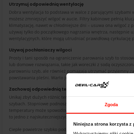
Utrzymuj odpowiednią wentylację
Dobra wentylacja to podstawa w walce z parującymi szybami w
możesz zmniejszyć wilgoć w aucie. Filtry kabinowe pełnią kluc
klimatyzację, nawet w chłodniejsze dni – usuwa ona wilgoć z 
używaj tylko do początkowego nagrzania wnętrza, następnie u
wentylacyjnych, które mogą utrudniać prawidłową cyrkulację 
Używaj pochłaniaczy wilgoci
Prosty i tani sposób na ograniczenie parowania szyb to stoso
lub domowe rozwiązania, takie jak woreczki z sodą oczyszczoną
parowaniu szyb, ale również pomagają utrzymać przyjemny za
powstawania pleśni. Warto jednak pamiętać, że bez sprawnej w
Zachowaj odpowiednią temperaturę w aucie
Unikaj zbyt dużych różnic temperatur między wnętrzem pojazd
szybach. Stopniowe podnoszenie temperatury w aucie pozwala
Zgoda
temperatury może spowodować nasilenie parowania, ale jeśli 
to jedno z najskuteczniejszych rozwiązań.
Niniejsza strona korzysta z
Ciepłe powietrze szybko podgrzewa szybę i powoduje odparowa
Wykorzystujemy pliki cookie 