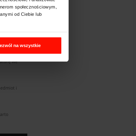
artnerom społecznościowym,
anymi od Ciebie lub
onną, która
runkach
ezwól na wszystkie
nięcia lub
raturę we
zedmiot i
arto