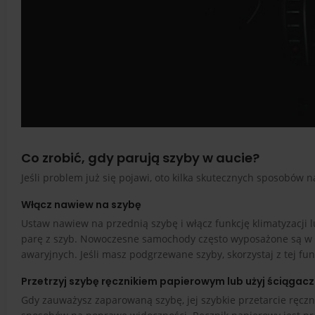
Co zrobić, gdy parują szyby w aucie?
Jeśli problem już się pojawi, oto kilka skutecznych sposobów
Włącz nawiew na szybę
Ustaw nawiew na przednią szybę i włącz funkcję klimatyzacji
parę z szyb. Nowoczesne samochody często wyposażone są w fu
awaryjnych. Jeśli masz podgrzewane szyby, skorzystaj z tej fu
Przetrzyj szybę ręcznikiem papierowym lub użyj ściągacz
Gdy zauważysz zaparowaną szybę, jej szybkie przetarcie ręczn