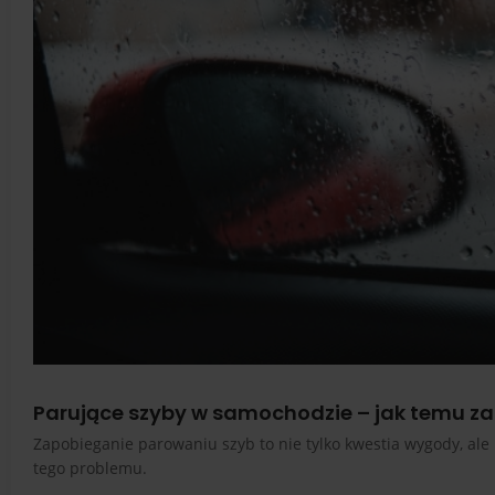
Parujące szyby w samochodzie – jak temu z
Zapobieganie parowaniu szyb to nie tylko kwestia wygody, al
tego problemu.