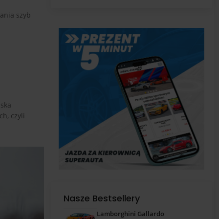
pas
ania szyb
iska
h, czyli
Nasze Bestsellery
Lamborghini Gallardo