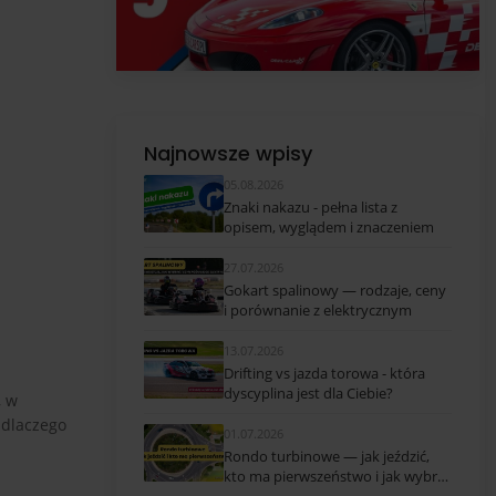
Najnowsze wpisy
05.08.2026
Znaki nakazu - pełna lista z
opisem, wyglądem i znaczeniem
27.07.2026
Gokart spalinowy — rodzaje, ceny
i porównanie z elektrycznym
13.07.2026
Drifting vs jazda torowa - która
dyscyplina jest dla Ciebie?
, w
 dlaczego
01.07.2026
Rondo turbinowe — jak jeździć,
kto ma pierwszeństwo i jak wybrać