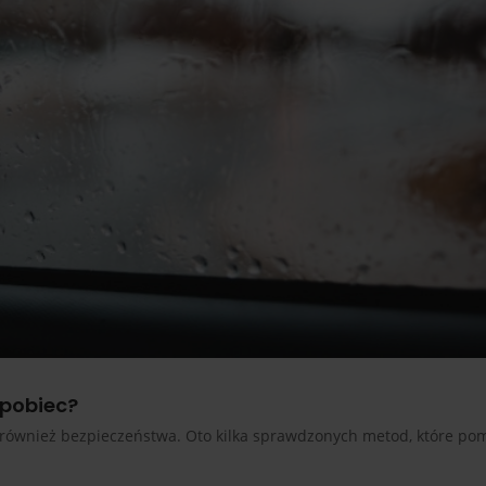
apobiec?
e również bezpieczeństwa. Oto kilka sprawdzonych metod, które p