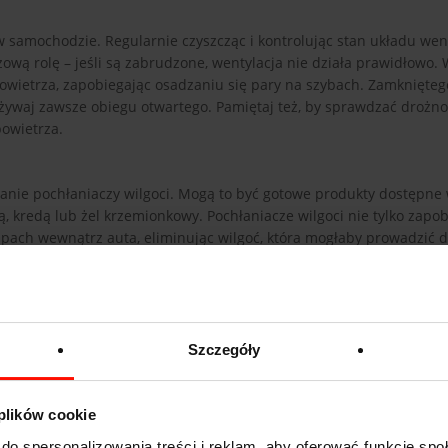
 samochodzie. Regularnie czyszcząc i kontrolując stan układu wen
zową rolę – jeśli są zabrudzone, wentylacja nie działa prawidłowo. 
powietrza, zapobiegając osadzaniu się pary na szybach. Zamknięte
żywaj zawsze obiegu otwartego. Pamiętaj też, by sprawdzać drożno
powietrza.
wanie pochłaniaczy wilgoci. Mogą to być gotowe produkty dostępne
, kredą lub żel krzemionkowy. Pochłaniacze wilgoci nie tylko zapo
pach wewnątrz auta, eliminując wilgoć, która mogłaby prowadzić 
entylacji pochłaniacze wilgoci na niewiele się zdadzą.
u a otoczeniem, ponieważ takie zmiany mogą sprzyjać kondensacji
 ograniczyć ten problem, szczególnie w chłodne dni. Nagłe podno
Szczegóły
szyba jest już zaparowana, skierowanie gorącego nawiewu na jej p
 plików cookie
nie wilgoci. Ustawienie nawiewu na szybę w połączeniu z funkcją 
do spersonalizowania treści i reklam, aby oferować funkcje sp