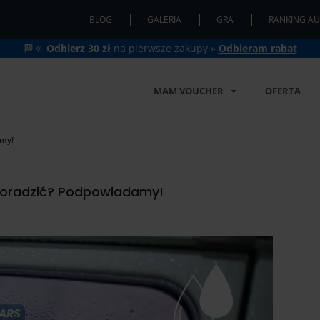
BLOG
GALERIA
GRA
RANKING AU
🏁🔆
Odbierz 30 zł
na pierwsze zakupy »
Odbieram rabat
MAM VOUCHER
OFERTA
amy!
 poradzić? Podpowiadamy!