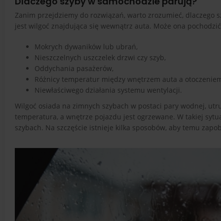
Dlaczego szyby w samochodzie parują?
Zanim przejdziemy do rozwiązań, warto zrozumieć, dlaczego 
jest wilgoć znajdująca się wewnątrz auta. Może ona pochodzić
Mokrych dywaników lub ubrań,
Nieszczelnych uszczelek drzwi czy szyb,
Oddychania pasażerów,
Różnicy temperatur między wnętrzem auta a otoczeniem
Niewłaściwego działania systemu wentylacji.
Wilgoć osiada na zimnych szybach w postaci pary wodnej, utru
temperatura, a wnętrze pojazdu jest ogrzewane. W takiej sytu
szybach. Na szczęście istnieje kilka sposobów, aby temu zapob