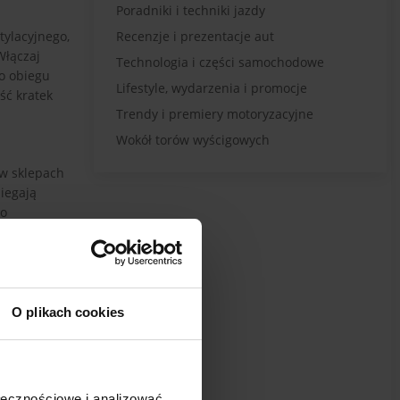
Poradniki i techniki jazdy
tylacyjnego,
Recenzje i prezentacje aut
Włączaj
Technologia i części samochodowe
go obiegu
Lifestyle, wydarzenia i promocje
ść kratek
Trendy i premiery motoryzacyjne
Wokół torów wyścigowych
 w sklepach
biegają
do
 wilgoci na
szenie
O plikach cookies
owierzchnię
klimatyzacji
ołecznościowe i analizować