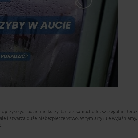
e uprzykrzyć codzienne korzystanie z samochodu, szczególnie teraz
, ale i stwarza duże niebezpieczeństwo. W tym artykule wyjaśniamy,
ć.