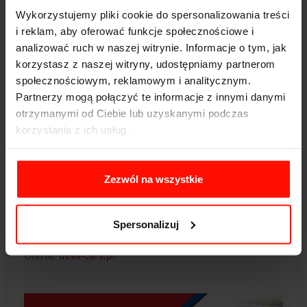
Wykorzystujemy pliki cookie do spersonalizowania treści
i reklam, aby oferować funkcje społecznościowe i
analizować ruch w naszej witrynie. Informacje o tym, jak
korzystasz z naszej witryny, udostępniamy partnerom
społecznościowym, reklamowym i analitycznym.
Partnerzy mogą połączyć te informacje z innymi danymi
otrzymanymi od Ciebie lub uzyskanymi podczas
korzystania z ich usług.
Zezwól na wszystkie
Przełącznik manettino znajduje się również w modelu
Ferrari 458 Italia
, którym także możesz przejechać się po
torze wyścigowym. Polecamy i dziękujemy za
Spersonalizuj
przeczytanie artykułu.
Oferta:
devil-cars.pl