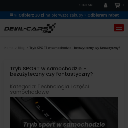
KONTAKT
0
🏁🔆
Odbierz 30 zł
na pierwsze zakupy »
Odbieram rabat
Togg
navi
Home
Blog
Tryb SPORT w samochodzie - bezużyteczny czy fantastyczny?
Tryb SPORT w samochodzie -
bezużyteczny czy fantastyczny?
Kategoria: Technologia i części
samochodowe