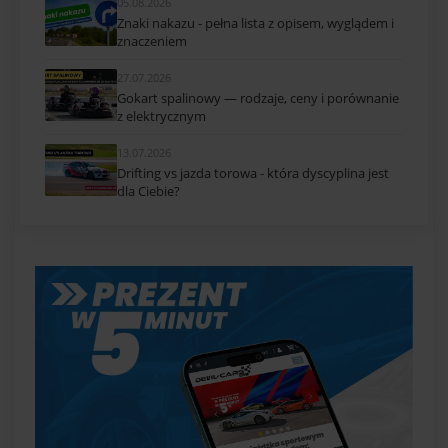
05.08.2026
Znaki nakazu - pełna lista z opisem, wyglądem i
znaczeniem
27.07.2026
Gokart spalinowy — rodzaje, ceny i porównanie
z elektrycznym
13.07.2026
Drifting vs jazda torowa - która dyscyplina jest
dla Ciebie?