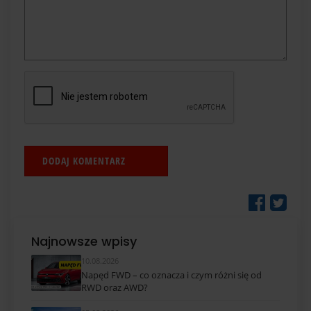
Najnowsze wpisy
10.08.2026
Napęd FWD – co oznacza i czym różni się od
RWD oraz AWD?