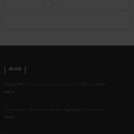
BLOG
Napęd FWD – co oznacza i czym różni się od RWD oraz AWD?
Więcej
Znaki nakazu - pełna lista z opisem, wyglądem i znaczeniem
Więcej