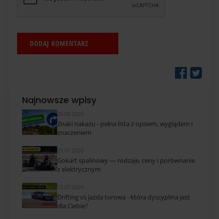
Najnowsze wpisy
05.08.2026
Znaki nakazu - pełna lista z opisem, wyglądem i
znaczeniem
27.07.2026
Gokart spalinowy — rodzaje, ceny i porównanie
z elektrycznym
13.07.2026
Drifting vs jazda torowa - która dyscyplina jest
dla Ciebie?