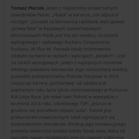
Tomasz Płaczek
, jeden z najbardziej uniwersalnych
zawodników Polski. „Płakol” w karierze „nie odpuścił
niczego”. Zasiadał za kierownicą rajdówek, wyścigówek,
„prawy fotel” w Rajdowych Samochodowych
Mistrzostwach Polski jest mu też nieobcy. Uczestnik
wyścigowego i rajdowego Pucharu Cinquecento,
Pucharu „M Plus M’. Posiada tytuły mistrzowskie
zdobyte zarówno w rajdach i wyścigach „płaskich”, czyli
na torach wyścigowych. Jeden z najlepszych trenerów
młodego pokolenia kierowców. Jego nieoceniona wiedza,
pozwoliła podopiecznemu Piotrowi Parysowi w 2014
rozpocząć karierę „pucharową” od zdobycia w
piętnastym roku życia tytułu mistrzowskiego w Pucharze
KIA Lotos Race. Jak mówi sam Piotrek w wywiadzie z
września 2014 roku, udzielonego TVP: „jeszcze w
grudniu nie potrafiłem odpalić auta”. Tomek jest
prekursorem nowoczesnych szkół zajmujących się
doskonaleniem kierowców. Według jego innowacyjnego
pomysłu stworzona została Szkoła Skoda Auto, która od
początku swojej działalności gościła również cyklicznie