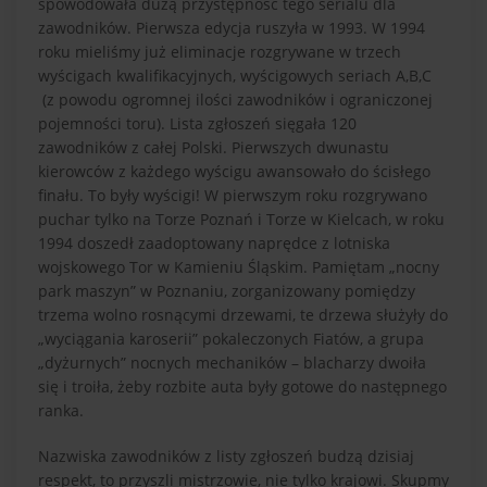
spowodowała dużą przystępność tego serialu dla
zawodników. Pierwsza edycja ruszyła w 1993. W 1994
roku mieliśmy już eliminacje rozgrywane w trzech
wyścigach kwalifikacyjnych, wyścigowych seriach A,B,C
(z powodu ogromnej ilości zawodników i ograniczonej
pojemności toru). Lista zgłoszeń sięgała 120
zawodników z całej Polski. Pierwszych dwunastu
kierowców z każdego wyścigu awansowało do ścisłego
finału. To były wyścigi! W pierwszym roku rozgrywano
puchar tylko na Torze Poznań i Torze w Kielcach, w roku
1994 doszedł zaadoptowany naprędce z lotniska
wojskowego Tor w Kamieniu Śląskim. Pamiętam „nocny
park maszyn” w Poznaniu, zorganizowany pomiędzy
trzema wolno rosnącymi drzewami, te drzewa służyły do
„wyciągania karoserii” pokaleczonych Fiatów, a grupa
„dyżurnych” nocnych mechaników – blacharzy dwoiła
się i troiła, żeby rozbite auta były gotowe do następnego
ranka.
Nazwiska zawodników z listy zgłoszeń budzą dzisiaj
respekt, to przyszli mistrzowie, nie tylko krajowi. Skupmy