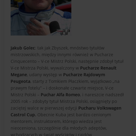
Jakub Golec
: tak jak Zbyszek, mnóstwo tytułów
mistrzowskich, między innymi również w Pucharze
Cinquecento – V-ce Mistrz Polski, następnie zdobył tytuł
V-ce Mistrza Polski, wywalczony w
Pucharze Renault
Megane
, udany występ w
Pucharze Rajdowym
Peugeota
, starty z Tomkiem Płaczkiem, wyjątkowo „na
prawym fotelu” – i doskonałe czwarte miejsce, V-ce
Mistrz Polski –
Puchar Alfa Romeo
, i nareszcie nadszedł
2005 rok – zdobyty tytuł Mistrza Polski, osiągnięty po
zaciętej walce w pierwszej edycji
Pucharu Volkswagen
Castrol Cup.
Obecnie Kuba jest bardzo cenionym
mentorem, instruktorem, którego wiedza jest
nieoceniona, szczególnie dla młodych adeptów,
wchodzących w świat wyścigów i rajdów