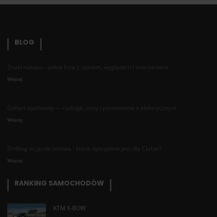
BLOG
Znaki nakazu - pełna lista z opisem, wyglądem i znaczeniem
Więcej
Gokart spalinowy — rodzaje, ceny i porównanie z elektrycznym
Więcej
Drifting vs jazda torowa - która dyscyplina jest dla Ciebie?
Więcej
RANKING SAMOCHODÓW
KTM X-BOW