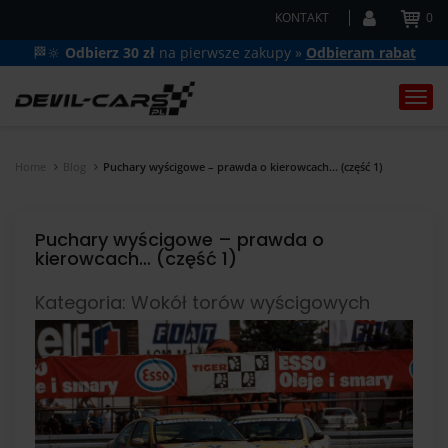
KONTAKT
0
🏁🔆
Odbierz 30 zł
na pierwsze zakupy »
Odbieram rabat
Togg
navi
Home
Blog
Puchary wyścigowe – prawda o kierowcach… (część 1)
Puchary wyścigowe – prawda o
kierowcach… (część 1)
Kategoria: Wokół torów wyścigowych