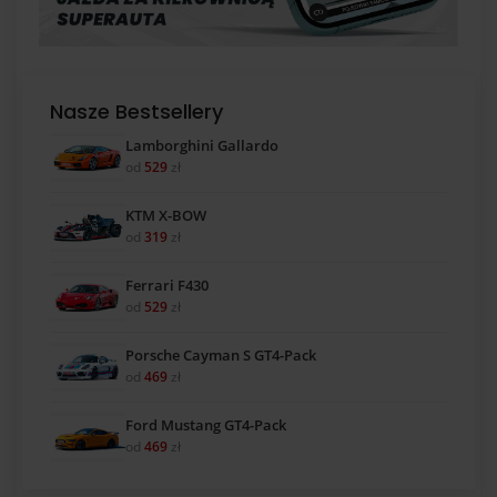
Nasze Bestsellery
Lamborghini Gallardo
od
529
zł
KTM X-BOW
od
319
zł
Ferrari F430
od
529
zł
Porsche Cayman S GT4-Pack
od
469
zł
Ford Mustang GT4-Pack
od
469
zł