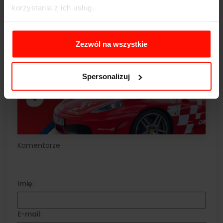
Zobacz również:
Jak jeździć w deszczu, by bezpiecznie
korzystania z ich usług.
dotrzeć do celu?
Zezwól na wszystkie
Spersonalizuj
Komentarze
Imię:
E-mail: