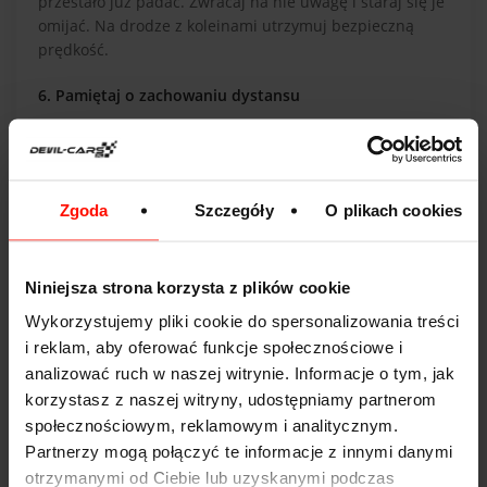
przestało już padać. Zwracaj na nie uwagę i staraj się je
omijać. Na drodze z koleinami utrzymuj bezpieczną
prędkość.
6. Pamiętaj o zachowaniu dystansu
Zawsze należy zachować odpowiedni dystans do
poprzedzającego samochodu, jednak w czasie ulew jest
to szczególnie ważne. Mając dużą odległość do
Zgoda
Szczegóły
O plikach cookies
poprzedzającego auta, możesz przejechać przez kałużę
bez konieczności hamowania, dzięki czemu zmniejszysz
ryzyko wpadnięcia w poślizg.
Niniejsza strona korzysta z plików cookie
Wykorzystujemy pliki cookie do spersonalizowania treści
i reklam, aby oferować funkcje społecznościowe i
Mamy nadzieję, że dzięki powyższym wskazówkom
analizować ruch w naszej witrynie. Informacje o tym, jak
będziesz wiedział, co robić w przypadku aquaplaningu,
a co ważniejsze, będziesz potrafił mu zapobiegać.
korzystasz z naszej witryny, udostępniamy partnerom
społecznościowym, reklamowym i analitycznym.
Partnerzy mogą połączyć te informacje z innymi danymi
otrzymanymi od Ciebie lub uzyskanymi podczas