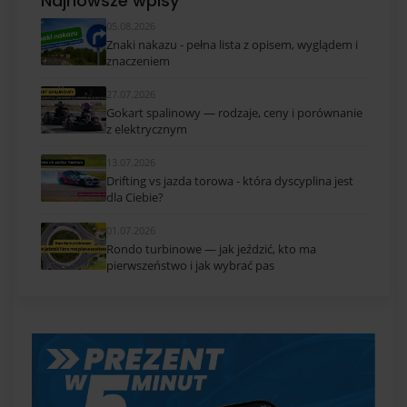
Najnowsze wpisy
05.08.2026
Znaki nakazu - pełna lista z opisem, wyglądem i
znaczeniem
27.07.2026
Gokart spalinowy — rodzaje, ceny i porównanie
z elektrycznym
13.07.2026
Drifting vs jazda torowa - która dyscyplina jest
dla Ciebie?
01.07.2026
Rondo turbinowe — jak jeździć, kto ma
pierwszeństwo i jak wybrać pas