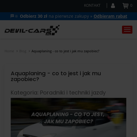
KONTAKT
0
🏁🔆
Odbierz 30 zł
na pierwsze zakupy »
Odbieram rabat
Togg
navi
Home
Blog
Aquaplaning - co to jest i jak mu zapobiec?
Aquaplaning - co to jest i jak mu
zapobiec?
Kategoria: Poradniki i techniki jazdy