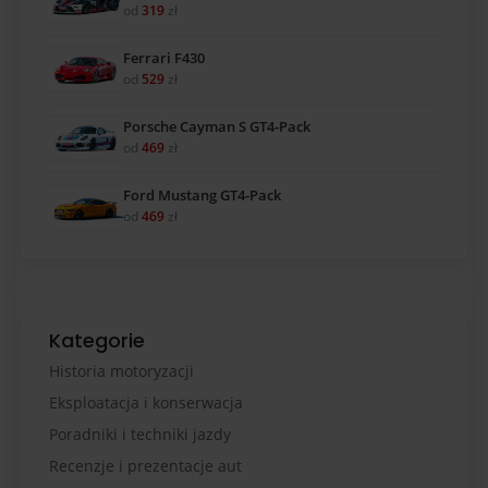
od
319
zł
Ferrari F430
od
529
zł
Porsche Cayman S GT4-Pack
od
469
zł
Ford Mustang GT4-Pack
od
469
zł
Kategorie
Historia motoryzacji
Eksploatacja i konserwacja
Poradniki i techniki jazdy
Recenzje i prezentacje aut