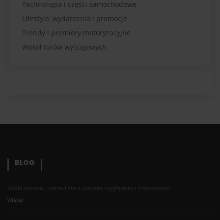
Technologia i części samochodowe
Lifestyle, wydarzenia i promocje
Trendy i premiery motoryzacyjne
Wokół torów wyścigowych
BLOG
Znaki nakazu - pełna lista z opisem, wyglądem i znaczeniem
Więcej