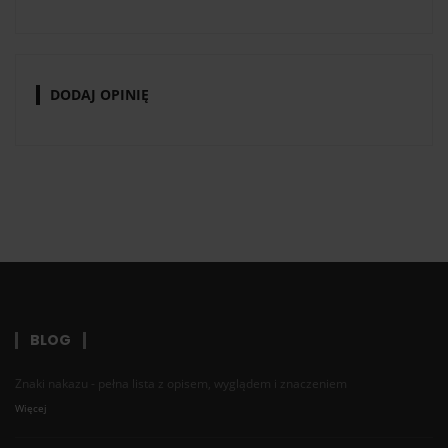
DODAJ OPINIĘ
BLOG
Znaki nakazu - pełna lista z opisem, wyglądem i znaczeniem
Więcej