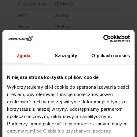
Prędkość max:
250
km/h
Moc:
320
KM
Waga:
1599
kg
Napęd:
4x4
Pojemność:
2.0 l
Zgoda
Szczegóły
O plikach cookies
Skrzynia
automatyczna
biegów:
Niniejsza strona korzysta z plików cookie
Wykorzystujemy pliki cookie do spersonalizowania treści
i reklam, aby oferować funkcje społecznościowe i
analizować ruch w naszej witrynie. Informacje o tym, jak
WAŻNOŚĆ
korzystasz z naszej witryny, udostępniamy partnerom
Voucher jest ważny 365 dni od daty zakupu. Szkolenie z
społecznościowym, reklamowym i analitycznym.
jazdy sportowej realizowane jest przez cały rok
Partnerzy mogą połączyć te informacje z innymi danymi
kalendarzowy
otrzymanymi od Ciebie lub uzyskanymi podczas