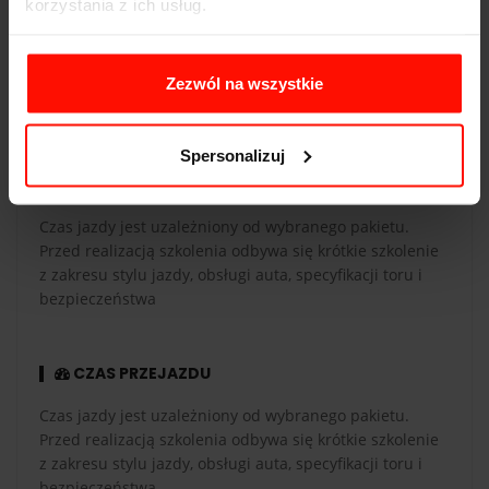
korzystania z ich usług.
REALIZACJA
Szkolenie realizowane jest w terminach ustalanych
Zezwól na wszystkie
indywidualnie z instruktorem. Warunkiem
zrealizowania jazdy jest ważne prawo jazdy kat. B
Spersonalizuj
CZAS PRZEJAZDU
Czas jazdy jest uzależniony od wybranego pakietu.
Przed realizacją szkolenia odbywa się krótkie szkolenie
z zakresu stylu jazdy, obsługi auta, specyfikacji toru i
bezpieczeństwa
CZAS PRZEJAZDU
Czas jazdy jest uzależniony od wybranego pakietu.
Przed realizacją szkolenia odbywa się krótkie szkolenie
z zakresu stylu jazdy, obsługi auta, specyfikacji toru i
bezpieczeństwa