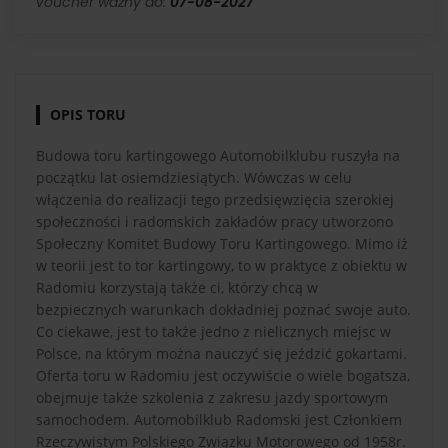
Voucher ważny do:
07-08-2027
OPIS TORU
Budowa toru kartingowego Automobilklubu ruszyła na
początku lat osiemdziesiątych. Wówczas w celu
włączenia do realizacji tego przedsięwzięcia szerokiej
społeczności i radomskich zakładów pracy utworzono
Społeczny Komitet Budowy Toru Kartingowego. Mimo iż
w teorii jest to tor kartingowy, to w praktyce z obiektu w
Radomiu korzystają także ci, którzy chcą w
bezpiecznych warunkach dokładniej poznać swoje auto.
Co ciekawe, jest to także jedno z nielicznych miejsc w
Polsce, na którym można nauczyć się jeździć gokartami.
Oferta toru w Radomiu jest oczywiście o wiele bogatsza,
obejmuje także szkolenia z zakresu jazdy sportowym
samochodem. Automobilklub Radomski jest Członkiem
Rzeczywistym Polskiego Związku Motorowego od 1958r.