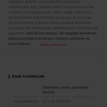
napędem 4MATIC, mocą 320 KM i sportowym
charakterem, który pozwala lepiej zrozumieć technikę
szybkiej, precyzyjnej jazdy. Dobre osiągi, stabilność i
przewidywalne prowadzenie sprawiają, że auto daje
ogromną frajdę, a jednocześnie pozwala świadomie
pracować nad torem jazdy, hamowaniem i kontrolą nad
pojazdem.
Jeśli chcesz poczuć, jak wygląda świadoma
jazda sportowa w praktyce, wybierz szkolenie na
torze Radom.
Pokaż pełny opis
To propozycja dla osób, które chcą nie tylko poczuć
emocje, ale też nauczyć się więcej za kierownicą. Weź
udział w szkoleniu samodzielnie lub podaruj Voucher
na prezent. Trening za kierownicą sportowego
Mercedesa-AMG na torze wyścigowym Radom to
DANE TECHNICZNE
połączenie praktycznej nauki i motoryzacyjnych wrażeń.
Czeka Cię wyjątkowe motoryzacyjne doświadczenie!
Szkolenie z jazdy sportowej -
Radom
Przyspieszenie:
4.7
s do 100 km/h