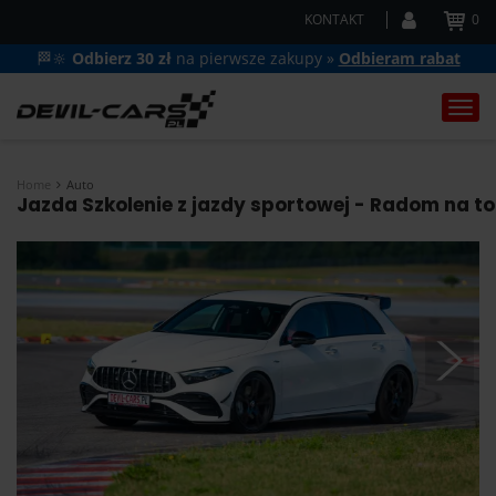
KONTAKT
0
🏁🔆
Odbierz 30 zł
na pierwsze zakupy »
Odbieram rabat
Togg
navi
Home
Auto
Jazda Szkolenie z jazdy sportowej - Radom na to