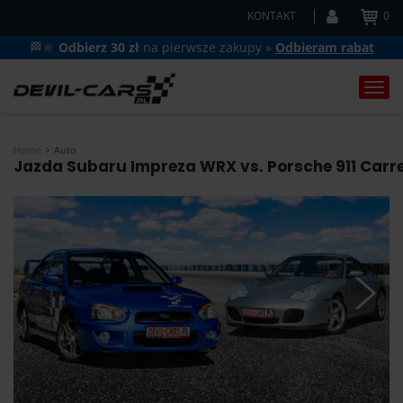
KONTAKT
0
🏁🔆
Odbierz 30 zł
na pierwsze zakupy »
Odbieram rabat
Togg
navi
Home
Auto
Jazda Subaru Impreza WRX vs. Porsche 911 Carre