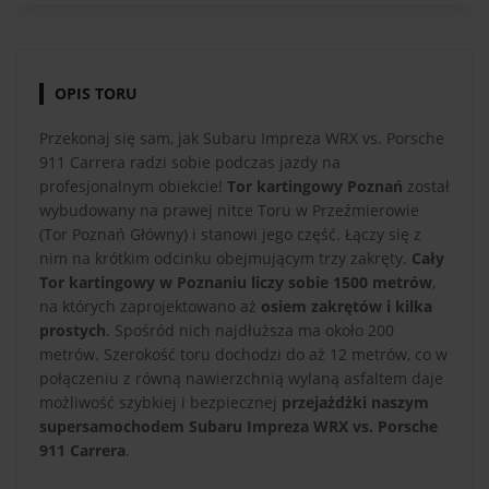
OPIS TORU
Przekonaj się sam, jak Subaru Impreza WRX vs. Porsche
911 Carrera radzi sobie podczas jazdy na
profesjonalnym obiekcie!
Tor kartingowy Poznań
został
wybudowany na prawej nitce Toru w Przeźmierowie
(Tor Poznań Główny) i stanowi jego część. Łączy się z
nim na krótkim odcinku obejmującym trzy zakręty.
Cały
Tor kartingowy w Poznaniu liczy sobie 1500 metrów
,
na których zaprojektowano aż
osiem zakrętów i kilka
prostych
. Spośród nich najdłuższa ma około 200
metrów. Szerokość toru dochodzi do aż 12 metrów, co w
połączeniu z równą nawierzchnią wylaną asfaltem daje
możliwość szybkiej i bezpiecznej
przejażdżki naszym
supersamochodem Subaru Impreza WRX vs. Porsche
911 Carrera
.