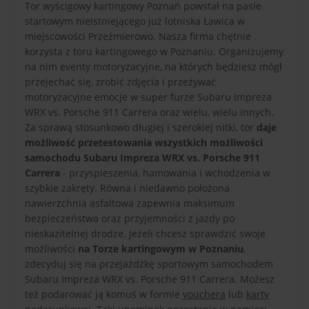
Tor wyścigowy kartingowy Poznań powstał na pasie
startowym nieistniejącego już lotniska Ławica w
miejscowości Przeźmierowo. Nasza firma chętnie
korzysta z toru kartingowego w Poznaniu. Organizujemy
na nim eventy motoryzacyjne, na których będziesz mógł
przejechać się, zrobić zdjęcia i przeżywać
motoryzacyjne emocje w super furze Subaru Impreza
WRX vs. Porsche 911 Carrera oraz wielu, wielu innych.
Za sprawą stosunkowo długiej i szerokiej nitki, tor
daje
możliwość przetestowania wszystkich możliwości
samochodu Subaru Impreza WRX vs. Porsche 911
Carrera
- przyspieszenia, hamowania i wchodzenia w
szybkie zakręty. Równa i niedawno położona
nawierzchnia asfaltowa zapewnia maksimum
bezpieczeństwa oraz przyjemności z jazdy po
nieskazitelnej drodze. Jeżeli chcesz sprawdzić swoje
możliwości
na Torze kartingowym w Poznaniu
,
zdecyduj się na przejażdżkę sportowym samochodem
Subaru Impreza WRX vs. Porsche 911 Carrera. Możesz
też podarować ją komuś w formie
vouchera
lub
karty