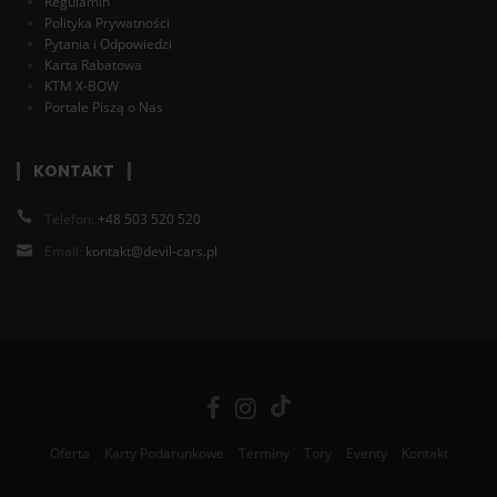
Regulamin
Polityka Prywatności
Pytania i Odpowiedzi
Karta Rabatowa
KTM X-BOW
Portale Piszą o Nas
KONTAKT
Telefon:
+48 503 520 520
Email:
kontakt@devil-cars.pl
Oferta
Karty Podarunkowe
Terminy
Tory
Eventy
Kontakt