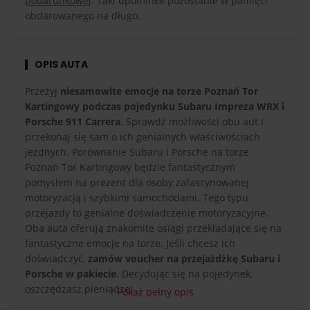
podarunkowej
. Taki upominek pozostanie w pamięci
obdarowanego na długo.
OPIS AUTA
Przeżyj
niesamowite emocje na torze Poznań Tor
Kartingowy podczas pojedynku Subaru Impreza WRX i
Porsche 911 Carrera
. Sprawdź możliwości obu aut i
przekonaj się sam o ich genialnych właściwościach
jezdnych. Porównanie Subaru i Porsche na torze
Poznań Tor Kartingowy będzie fantastycznym
pomysłem na prezent dla osoby zafascynowanej
motoryzacją i szybkimi samochodami. Tego typu
przejazdy to genialne doświadczenie motoryzacyjne.
Oba auta oferują znakomite osiągi przekładające się na
fantastyczne emocje na torze. Jeśli chcesz ich
doświadczyć,
zamów voucher na przejażdżkę Subaru i
Porsche w pakiecie
. Decydując się na pojedynek,
oszczędzasz pieniądze!
Pokaż pełny opis