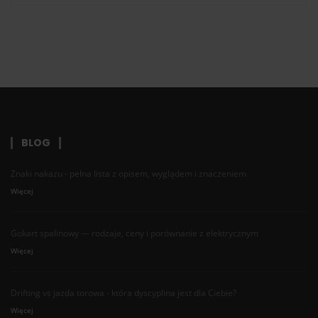
BLOG
Znaki nakazu - pełna lista z opisem, wyglądem i znaczeniem
Więcej
Gokart spalinowy — rodzaje, ceny i porównanie z elektrycznym
Więcej
Drifting vs jazda torowa - która dyscyplina jest dla Ciebie?
Więcej