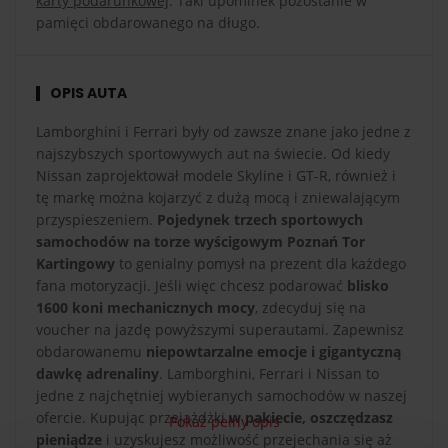
karty podarunkowej
. Taki upominek pozostanie w
pamięci obdarowanego na długo.
OPIS AUTA
Lamborghini i Ferrari były od zawsze znane jako jedne z
najszybszych sportowywych aut na świecie. Od kiedy
Nissan zaprojektował modele Skyline i GT-R, również i
tę markę można kojarzyć z dużą mocą i zniewalającym
przyspieszeniem.
Pojedynek trzech sportowych
samochodów na torze wyścigowym Poznań Tor
Kartingowy
to genialny pomysł na prezent dla każdego
fana motoryzacji. Jeśli więc chcesz podarować
blisko
1600 koni mechanicznych mocy
, zdecyduj się na
voucher na jazdę powyższymi superautami. Zapewnisz
obdarowanemu
niepowtarzalne emocje i gigantyczną
dawkę adrenaliny
. Lamborghini, Ferrari i Nissan to
jedne z najchętniej wybieranych samochodów w naszej
ofercie. Kupując przejażdżki
w pakiecie, oszczędzasz
Pokaż pełny opis
pieniądze
i uzyskujesz możliwość przejechania się aż