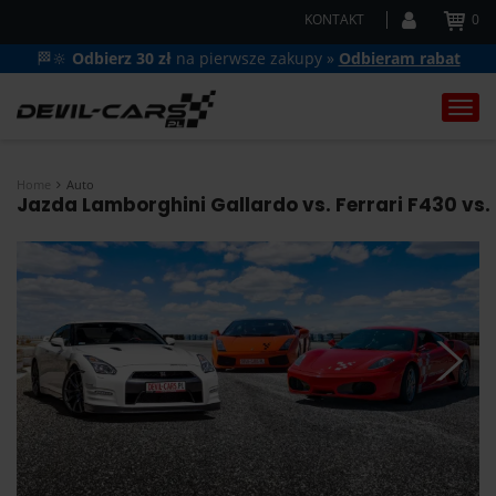
KONTAKT
0
🏁🔆
Odbierz 30 zł
na pierwsze zakupy »
Odbieram rabat
Togg
navi
Home
Auto
Jazda Lamborghini Gallardo vs. Ferrari F430 vs.