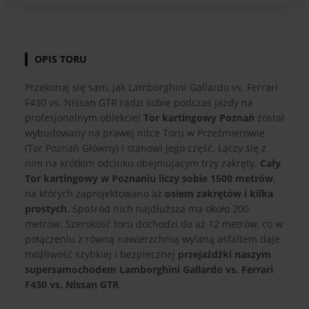
OPIS TORU
Przekonaj się sam, jak Lamborghini Gallardo vs. Ferrari
F430 vs. Nissan GTR radzi sobie podczas jazdy na
profesjonalnym obiekcie!
Tor kartingowy Poznań
został
wybudowany na prawej nitce Toru w Przeźmierowie
(Tor Poznań Główny) i stanowi jego część. Łączy się z
nim na krótkim odcinku obejmującym trzy zakręty.
Cały
Tor kartingowy w Poznaniu liczy sobie 1500 metrów
,
na których zaprojektowano aż
osiem zakrętów i kilka
prostych
. Spośród nich najdłuższa ma około 200
metrów. Szerokość toru dochodzi do aż 12 metrów, co w
połączeniu z równą nawierzchnią wylaną asfaltem daje
możliwość szybkiej i bezpiecznej
przejażdżki naszym
supersamochodem Lamborghini Gallardo vs. Ferrari
F430 vs. Nissan GTR
.