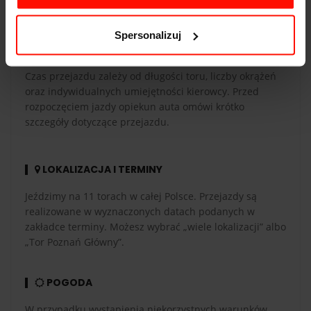
musisz mieć ważne prawo jazdy kat. B.
Spersonalizuj
CZAS PRZEJAZDU
Czas przejazdu zależy od długości toru, liczby okrążeń
oraz indywidualnych umiejętności kierowcy. Przed
rozpoczęciem jazdy opiekun auta omówi krótko
szczegóły dotyczące przejazdu.
LOKALIZACJA I TERMINY
Jeździmy na 11 torach w całej Polsce. Przejazdy są
realizowane w wyznaczonych datach podanych w
zakładce terminy. Możesz wybrać „wiele lokalizacji” albo
„Tor Poznań Główny”.
POGODA
W przypadku wystąpienia niekorzystnych warunków