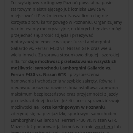
Tor wyścigowy kartingowy Poznań powstał na pasie
startowym nieistniejącego już lotniska Ławica w
miejscowości Przeźmierowo. Nasza firma chętnie
korzysta z toru kartingowego w Poznaniu. Organizujemy
na nim eventy motoryzacyjne, na których będziesz mógł
przejechać się, zrobić zdjęcia i przeżywać
motoryzacyjne emocje w super furze Lamborghini
Gallardo vs. Ferrari F430 vs. Nissan GTR oraz wielu,
wielu innych. Za sprawą stosunkowo długiej i szerokiej
nitki, tor
daje możliwość przetestowania wszystkich
możliwości samochodu Lamborghini Gallardo vs.
Ferrari F430 vs. Nissan GTR
- przyspieszenia,
hamowania i wchodzenia w szybkie zakręty. Równa i
niedawno położona nawierzchnia asfaltowa zapewnia
maksimum bezpieczeństwa oraz przyjemności z jazdy
po nieskazitelnej drodze. Jeżeli chcesz sprawdzić swoje
możliwości
na Torze kartingowym w Poznaniu
,
zdecyduj się na przejażdżkę sportowym samochodem
Lamborghini Gallardo vs. Ferrari F430 vs. Nissan GTR.
Możesz też podarować ją komuś w formie
vouchera
lub