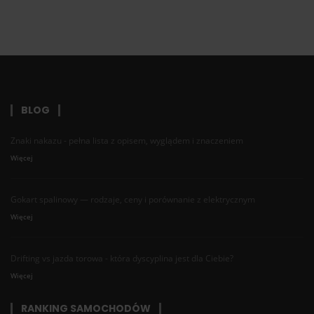
BLOG
Znaki nakazu - pełna lista z opisem, wyglądem i znaczeniem
Więcej
Gokart spalinowy — rodzaje, ceny i porównanie z elektrycznym
Więcej
Drifting vs jazda torowa - która dyscyplina jest dla Ciebie?
Więcej
RANKING SAMOCHODÓW