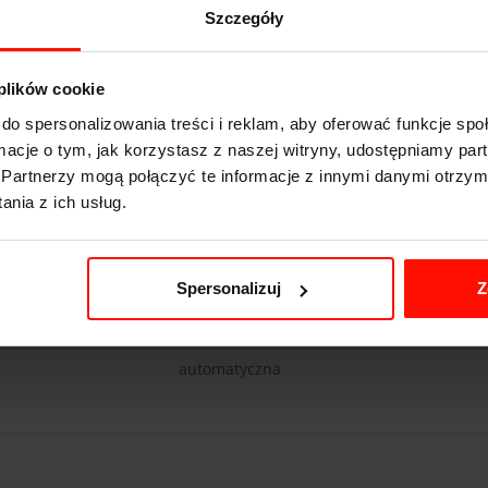
Szczegóły
Lamborghini Gallardo
 plików cookie
do spersonalizowania treści i reklam, aby oferować funkcje sp
3.4
s do 100 km/h
ormacje o tym, jak korzystasz z naszej witryny, udostępniamy p
315
km/h
Partnerzy mogą połączyć te informacje z innymi danymi otrzym
nia z ich usług.
560
KM
1630
kg
4x4
Spersonalizuj
Z
5.2 l
automatyczna