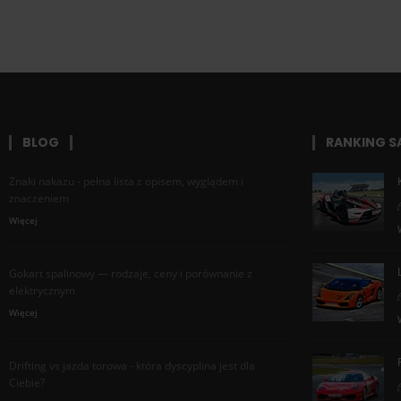
BLOG
RANKING 
Znaki nakazu - pełna lista z opisem, wyglądem i
znaczeniem
Więcej
Gokart spalinowy — rodzaje, ceny i porównanie z
elektrycznym
Więcej
Drifting vs jazda torowa - która dyscyplina jest dla
Ciebie?