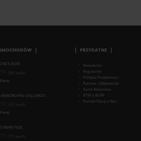
SAMOCHODÓW
PRZYDATNE
KTM X-BOW
Newsletter
Regulamin
295 km/h
Polityka Prywatności
Więcej
Pytania i Odpowiedzi
Karta Rabatowa
KTM X-BOW
LAMBORGHINI GALLARDO
Portale Piszą o Nas
315 km/h
Więcej
FERRARI F430
315 km/h