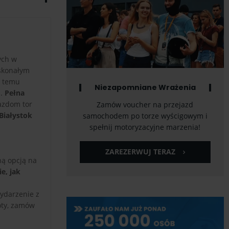
ych w
oskonałym
i temu
Niezapomniane Wrażenia
a.
Pełna
azdom tor
Zamów voucher na przejazd
Białystok
samochodem po torze wyścigowym i
spełnij motoryzacyjne marzenia!
ZAREZERWUJ TERAZ
ną opcją na
e, jak
ydarzenie z
loty, zamów