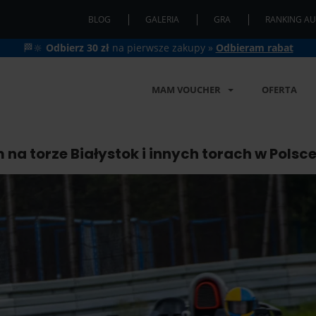
BLOG
GALERIA
GRA
RANKING AU
🏁🔆
Odbierz 30 zł
na pierwsze zakupy »
Odbieram rabat
MAM VOUCHER
OFERTA
 na torze Białystok i innych torach w Polsc