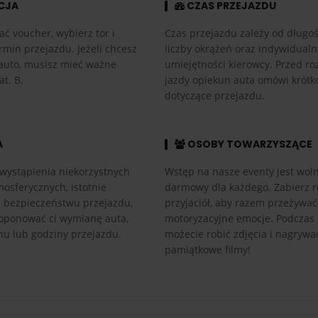
CJA
CZAS PRZEJAZDU
ać voucher, wybierz tor i
Czas przejazdu zależy od długośc
rmin przejazdu. Jeżeli chcesz
liczby okrążeń oraz indywidual
auto, musisz mieć ważne
umiejętności kierowcy. Przed r
at. B.
jazdy opiekun auta omówi krótk
dotyczące przejazdu.
A
OSOBY TOWARZYSZĄCE
wystąpienia niekorzystnych
Wstęp na nasze eventy jest woln
osferycznych, istotnie
darmowy dla każdego. Zabierz r
h bezpieczeństwu przejazdu,
przyjaciół, aby razem przeżywać
ponować ci wymianę auta,
motoryzacyjne emocje. Podczas
nu lub godziny przejazdu.
możecie robić zdjęcia i nagrywa
pamiątkowe filmy!