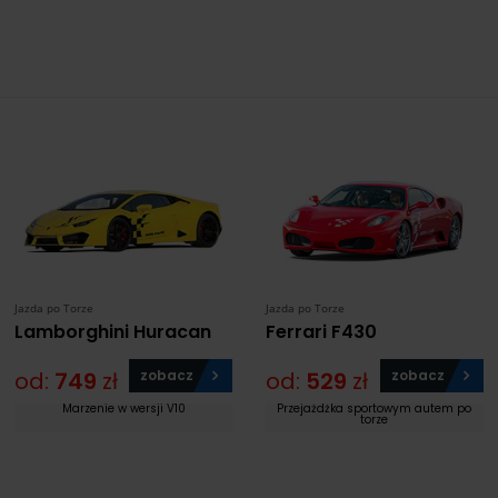
Jazda po Torze
Jazda po Torze
Lamborghini Huracan
Ferrari F430
od:
749
zł
zobacz
od:
529
zł
zobacz
Marzenie w wersji V10
Przejażdżka sportowym autem po
torze