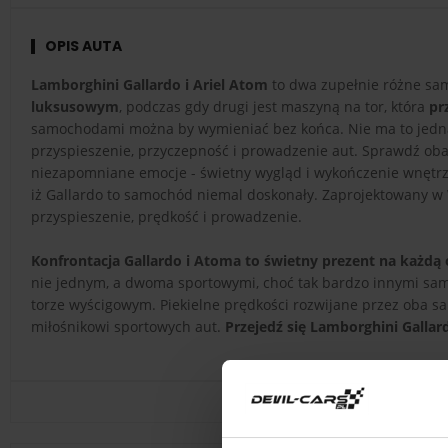
OPIS AUTA
Lamborghini Gallardo i Ariel Atom
to dwa zupełnie różne sam
luksusowym
, podczas gdy drugi jest maszyną na tor, która
pr
samochodami można by wymieniać bez końca. Nie ma to jednak
przyspieszenie, przyczepność i prowadzenie aut. Sprawdź oba
niezapomniane emocje - świetny wygląd i wykończenie wnętrz
iż Gallardo to samochód niemal doskonały. Zaprojektowany w W
przyspieszenie, prędkość i prowadzenie.
Konfrontacja Gallardo i Atoma to świetny prezent na każdą 
nie jednym, a dwoma sportowymi, choć tak bardzo innymi sa
torze wyścigowym. Piekielne prędkości rozwijane przez oba s
miłośnikowi sportowych aut.
Przejedź się Lamborghini Gallard