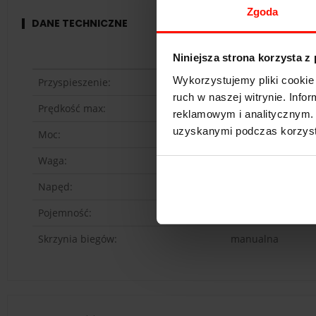
Zgoda
DANE TECHNICZNE
Ariel Atom
Niniejsza strona korzysta z
Wykorzystujemy pliki cookie 
Przyspieszenie:
2.8
s do 100 km/h
ruch w naszej witrynie. Inf
Prędkość max:
249
km/h
reklamowym i analitycznym. 
uzyskanymi podczas korzysta
Moc:
321
KM
Waga:
465
kg
Napęd:
tył
Pojemność:
2.0 l
Skrzynia biegów:
manualna