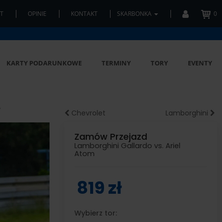
T
OPINIE
KONTAKT
SKARBONKA
0
KARTY PODARUNKOWE
TERMINY
TORY
EVENTY
e
Chevrolet
Lamborghini
Zamów Przejazd
Lamborghini Gallardo vs. Ariel
Atom
819 zł
Wybierz tor: