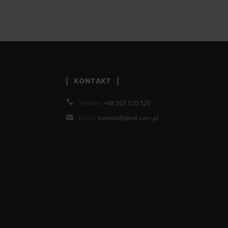
KONTAKT
Telefon:
+48 503 520 520
Email:
kontakt@devil-cars.pl