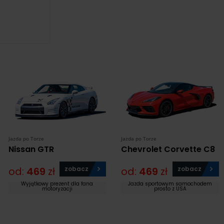
Jazda po Torze
Jazda po Torze
Nissan GTR
Chevrolet Corvette C8
od:
469
zł
zobacz
od:
469
zł
zobacz
Wyjątkowy prezent dla fana
Jazda sportowym samochodem
motoryzacji
prosto z USA