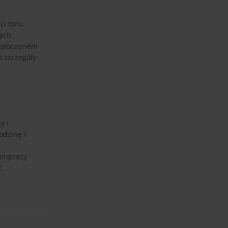
i toru,
nych
ozpoczęciem
o szczegóły
y i
odzinę i
 imprezy
ć