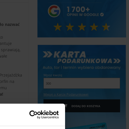
ało nazwać
ko
antuje
 sprawiają,
wałe
 Przejażdżka
Wpisz kwotę
rfin na
demu
a!
Więcej o Karcie Podarunkowej
DODAJ DO KOSZYKA