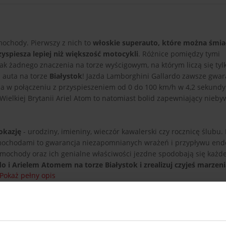
ochody. Pierwszy z nich to
włoskie superauto, które można śmi
zyspiesza lepiej niż większość motocykli
. Różnice pomiędzy tymi
 żadnego znaczenia na torze wyścigowym, na którym liczą się tyl
 auta na torze
Białystok
! Jazda Lamborghini Gallardo zawsze gwar
a w połączeniu z przyspieszeniem od 0 do 100 km/h w 4,2 sekundy
ielkiej Brytanii Ariel Atom to natomiast bolid zapewniający nieby
okazję
- urodziny, imieniny, wieczór kawalerski czy rocznicę ślubu.
mochodami to gwarancja niezapomnianych wrażeń i przypływu endo
amochody oraz ich genialne właściwości jezdne spodobają się każ
o i Arielem Atomem na torze Białystok i zrealizuj czyjeś marzeni
Pokaż pełny opis