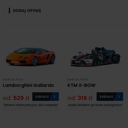
DODAJ OPINIĘ
Jazda po Torze
Jazda po Torze
Lamborghini Gallardo
KTM X-BOW
od:
529
zł
zobacz
od:
319
zł
zobacz
Prezent motoryzacyjny dla chłopaka
Jazda bolidem po torze wyścigowym