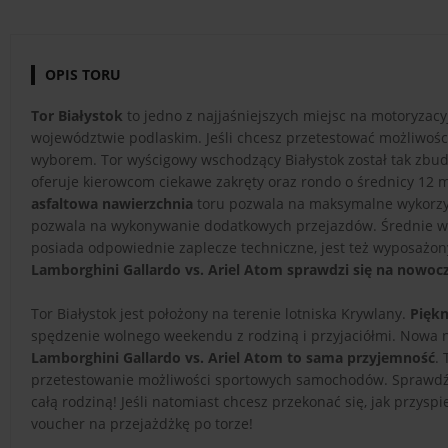
OPIS TORU
Tor Białystok
to jedno z najjaśniejszych miejsc na motoryzac
województwie podlaskim. Jeśli chcesz przetestować możliwośc
wyborem. Tor wyścigowy wschodzący Białystok został tak zbud
oferuje kierowcom ciekawe zakręty oraz rondo o średnicy 12 
asfaltowa nawierzchnia
toru pozwala na maksymalne wykorzys
pozwala na wykonywanie dodatkowych przejazdów. Średnie wymi
posiada odpowiednie zaplecze techniczne, jest też wyposażon
Lamborghini Gallardo vs. Ariel Atom sprawdzi się na nowo
Tor Białystok jest położony na terenie lotniska Krywlany.
Piękn
spędzenie wolnego weekendu z rodziną i przyjaciółmi. Nowa 
Lamborghini Gallardo vs. Ariel Atom to sama przyjemność
.
przetestowanie możliwości sportowych samochodów. Sprawd
całą rodziną! Jeśli natomiast chcesz przekonać się, jak przysp
voucher na przejażdżkę po torze!