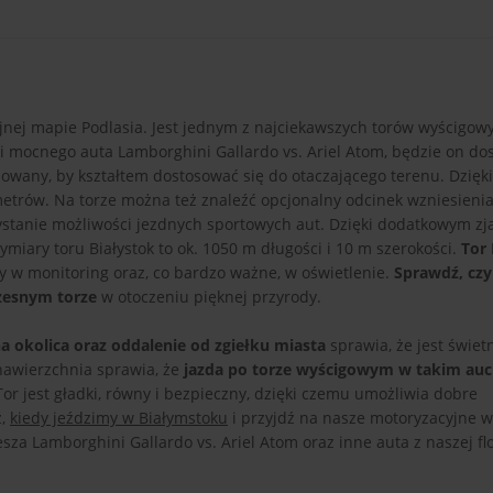
yjnej mapie Podlasia. Jest jednym z najciekawszych torów wyścigow
i mocnego auta Lamborghini Gallardo vs. Ariel Atom, będzie on d
owany, by kształtem dostosować się do otaczającego terenu. Dzięk
metrów. Na torze można też znaleźć opcjonalny odcinek wzniesieni
tanie możliwości jezdnych sportowych aut. Dzięki dodatkowym zj
ary toru Białystok to ok. 1050 m długości i 10 m szerokości.
Tor 
y w monitoring oraz, co bardzo ważne, w oświetlenie.
Sprawdź, czy
czesnym torze
w otoczeniu pięknej przyrody.
a okolica oraz oddalenie od zgiełku miasta
sprawia, że jest świet
nawierzchnia sprawia, że
jazda po torze wyścigowym w takim auci
 Tor jest gładki, równy i bezpieczny, dzięki czemu umożliwia dobre
ź,
kiedy jeździmy w Białymstoku
i przyjdź na nasze motoryzacyjne w
iesza Lamborghini Gallardo vs. Ariel Atom oraz inne auta z naszej f