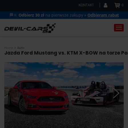
KONTAKT
0
🏁🔆
Odbierz 30 zł
na pierwsze zakupy »
Odbieram rabat
Togg
navi
Home
Auto
Jazda Ford Mustang vs. KTM X-BOW na torze Poz