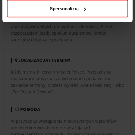
CZAS PRZEJAZDU
Spersonalizuj
Czas przejazdu zależy od długości toru, liczby okrążeń
oraz indywidualnych umiejętności kierowcy. Przed
rozpoczęciem jazdy opiekun auta omówi krótko
szczegóły dotyczące przejazdu.
LOKALIZACJA I TERMINY
Jeździmy na 11 torach w całej Polsce. Przejazdy są
realizowane w wyznaczonych datach podanych w
zakładce terminy. Możesz wybrać „wiele lokalizacji” albo
„Tor Poznań Główny”.
POGODA
W przypadku wystąpienia niekorzystnych warunków
atmosferycznych, istotnie zagrażających
bezpieczeństwu przejazdu, możemy zaproponować ci