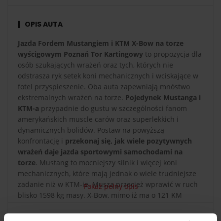
OPIS AUTA
Jazda Fordem Mustangiem i KTM X-Bow na torze
wyścigowym Poznań Tor Kartingowy
to propozycja dla
osób szukających wrażeń oraz tych, których nie
odstrasza ryk setek koni mechanicznych i wciskające w
fotel przyspieszenie. Oba auta zapewniają mnóstwo
ekstremalnych wrażeń na torze.
Pojedynek Mustanga i
KTM-a
przypadnie do gustu w szczególności fanom
amerykańskich muscle carów oraz superlekkich i
dynamicznych bolidów. Postaw na powyższą
konfrontację i
przekonaj się, jak wiele pozytywnych
wrażeń daje jazda sportowymi samochodami na
torze
. Mustang to mocniejszy silnik i więcej koni
mechanicznych, które mają jednak o wiele trudniejsze
zadanie niż w KTM-ie. Muszą przecież wprawić w ruch
Pokaż pełny opis
blisko 1598 kg masy. X-Bow, mimo iż ma o 121 KM
mniej, waży jedynie 700 kg, czyli mniej niż połowa
Mustanga!