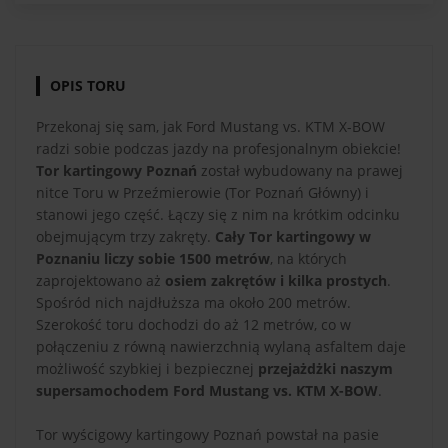
OPIS TORU
Przekonaj się sam, jak Ford Mustang vs. KTM X-BOW
radzi sobie podczas jazdy na profesjonalnym obiekcie!
Tor kartingowy Poznań
został wybudowany na prawej
nitce Toru w Przeźmierowie (Tor Poznań Główny) i
stanowi jego część. Łączy się z nim na krótkim odcinku
obejmującym trzy zakręty.
Cały Tor kartingowy w
Poznaniu liczy sobie 1500 metrów
, na których
zaprojektowano aż
osiem zakrętów i kilka prostych
.
Spośród nich najdłuższa ma około 200 metrów.
Szerokość toru dochodzi do aż 12 metrów, co w
połączeniu z równą nawierzchnią wylaną asfaltem daje
możliwość szybkiej i bezpiecznej
przejażdżki naszym
supersamochodem Ford Mustang vs. KTM X-BOW
.
Tor wyścigowy kartingowy Poznań powstał na pasie