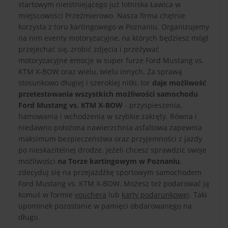
startowym nieistniejącego już lotniska Ławica w
miejscowości Przeźmierowo. Nasza firma chętnie
korzysta z toru kartingowego w Poznaniu. Organizujemy
na nim eventy motoryzacyjne, na których będziesz mógł
przejechać się, zrobić zdjęcia i przeżywać
motoryzacyjne emocje w super furze Ford Mustang vs.
KTM X-BOW oraz wielu, wielu innych. Za sprawą
stosunkowo długiej i szerokiej nitki, tor
daje możliwość
przetestowania wszystkich możliwości samochodu
Ford Mustang vs. KTM X-BOW
- przyspieszenia,
hamowania i wchodzenia w szybkie zakręty. Równa i
niedawno położona nawierzchnia asfaltowa zapewnia
maksimum bezpieczeństwa oraz przyjemności z jazdy
po nieskazitelnej drodze. Jeżeli chcesz sprawdzić swoje
możliwości
na Torze kartingowym w Poznaniu
,
zdecyduj się na przejażdżkę sportowym samochodem
Ford Mustang vs. KTM X-BOW. Możesz też podarować ją
komuś w formie
vouchera
lub
karty podarunkowej
. Taki
upominek pozostanie w pamięci obdarowanego na
długo.