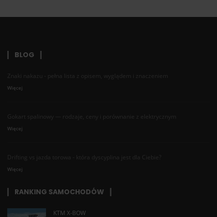
BLOG
Znaki nakazu - pełna lista z opisem, wyglądem i znaczeniem
Więcej
Gokart spalinowy — rodzaje, ceny i porównanie z elektrycznym
Więcej
Drifting vs jazda torowa - która dyscyplina jest dla Ciebie?
Więcej
RANKING SAMOCHODÓW
KTM X-BOW