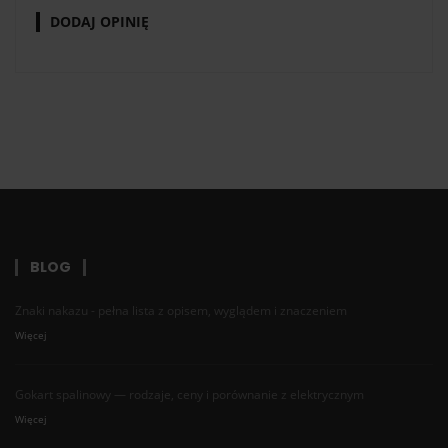
DODAJ OPINIĘ
BLOG
Znaki nakazu - pełna lista z opisem, wyglądem i znaczeniem
Więcej
Gokart spalinowy — rodzaje, ceny i porównanie z elektrycznym
Więcej