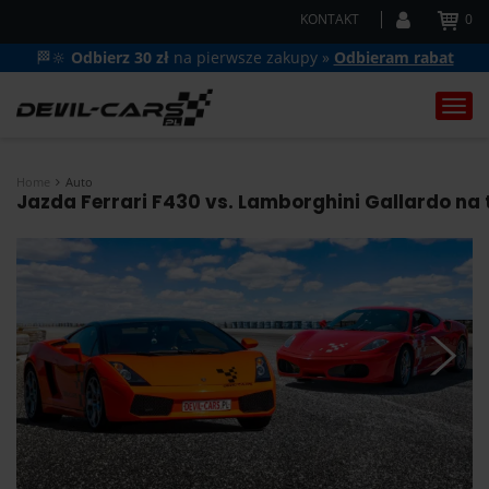
KONTAKT
0
🏁🔆
Odbierz 30 zł
na pierwsze zakupy »
Odbieram rabat
Togg
navi
Home
Auto
Jazda Ferrari F430 vs. Lamborghini Gallardo na t