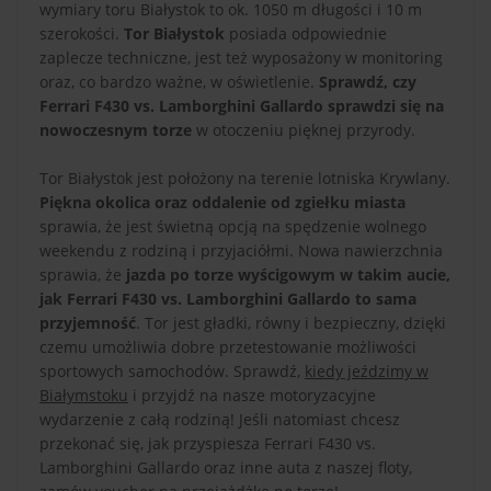
wymiary toru Białystok to ok. 1050 m długości i 10 m
szerokości.
Tor Białystok
posiada odpowiednie
zaplecze techniczne, jest też wyposażony w monitoring
oraz, co bardzo ważne, w oświetlenie.
Sprawdź, czy
Ferrari F430 vs. Lamborghini Gallardo sprawdzi się na
nowoczesnym torze
w otoczeniu pięknej przyrody.
Tor Białystok jest położony na terenie lotniska Krywlany.
Piękna okolica oraz oddalenie od zgiełku miasta
sprawia, że jest świetną opcją na spędzenie wolnego
weekendu z rodziną i przyjaciółmi. Nowa nawierzchnia
sprawia, że
jazda po torze wyścigowym w takim aucie,
jak Ferrari F430 vs. Lamborghini Gallardo to sama
przyjemność
. Tor jest gładki, równy i bezpieczny, dzięki
czemu umożliwia dobre przetestowanie możliwości
sportowych samochodów. Sprawdź,
kiedy jeździmy w
Białymstoku
i przyjdź na nasze motoryzacyjne
wydarzenie z całą rodziną! Jeśli natomiast chcesz
przekonać się, jak przyspiesza Ferrari F430 vs.
Lamborghini Gallardo oraz inne auta z naszej floty,