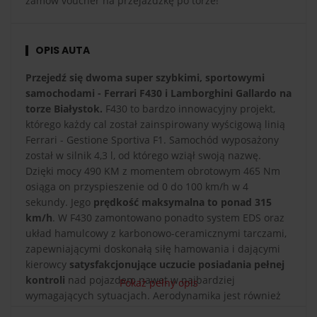
zamów voucher na przejażdżkę po torze!
OPIS AUTA
Przejedź się dwoma super szybkimi, sportowymi
samochodami - Ferrari F430 i Lamborghini Gallardo na
torze Białystok.
F430 to bardzo innowacyjny projekt,
którego każdy cal został zainspirowany wyścigową linią
Ferrari - Gestione Sportiva F1. Samochód wyposażony
został w silnik 4,3 l, od którego wziął swoją nazwę.
Dzięki mocy 490 KM z momentem obrotowym 465 Nm
osiąga on przyspieszenie od 0 do 100 km/h w 4
sekundy. Jego
prędkość maksymalna to ponad 315
km/h
. W F430 zamontowano ponadto system EDS oraz
układ hamulcowy z karbonowo-ceramicznymi tarczami,
zapewniającymi doskonałą siłę hamowania i dającymi
kierowcy
satysfakcjonujące uczucie posiadania pełnej
kontroli
nad pojazdem nawet w najbardziej
Pokaż pełny opis
wymagających sytuacjach. Aerodynamika jest również
wyjątkowo innowacyjna, zwłaszcza jak na samochód