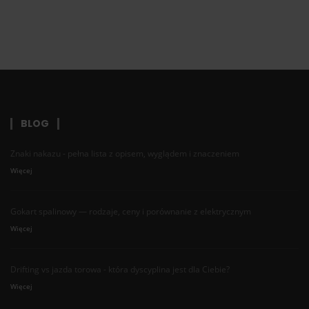
BLOG
Znaki nakazu - pełna lista z opisem, wyglądem i znaczeniem
Więcej
Gokart spalinowy — rodzaje, ceny i porównanie z elektrycznym
Więcej
Drifting vs jazda torowa - która dyscyplina jest dla Ciebie?
Więcej