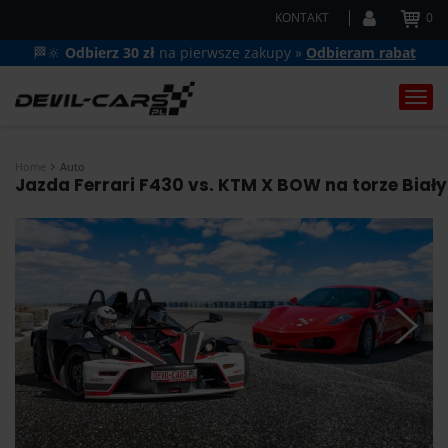
KONTAKT
0
🏁🔆
Odbierz 30 zł
na pierwsze zakupy »
Odbieram rabat
Togg
navi
Home
Auto
Jazda Ferrari F430 vs. KTM X BOW na torze Biały