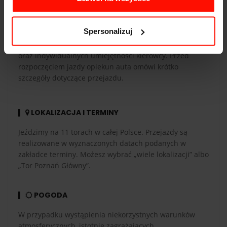
CZAS PRZEJAZDU
Spersonalizuj
Czas przejazdu zależy od długości toru, liczby okrążeń
oraz indywidualnych umiejętności kierowcy. Przed
rozpoczęciem jazdy opiekun auta omówi krótko
szczegóły dotyczące przejazdu.
LOKALIZACJA I TERMINY
Jeździmy na 11 torach w całej Polsce. Przejazdy są
realizowane w wyznaczonych datach podanych w
zakładce terminy. Możesz wybrać „wiele lokalizacji” albo
„Tor Poznań Główny”.
POGODA
W przypadku wystąpienia niekorzystnych warunków
atmosferycznych, istotnie zagrażających