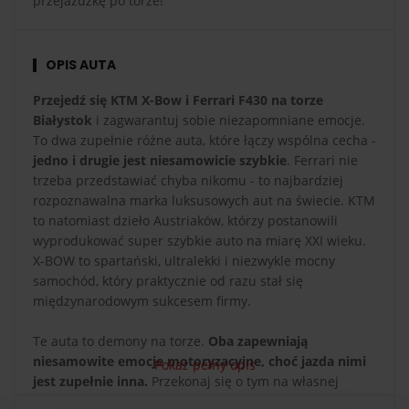
przejażdżkę po torze!
OPIS AUTA
Przejedź się KTM X-Bow i Ferrari F430 na torze
Białystok
i zagwarantuj sobie niezapomniane emocje.
To dwa zupełnie różne auta, które łączy wspólna cecha -
jedno i drugie jest niesamowicie szybkie
. Ferrari nie
trzeba przedstawiać chyba nikomu - to najbardziej
rozpoznawalna marka luksusowych aut na świecie. KTM
to natomiast dzieło Austriaków, którzy postanowili
wyprodukować super szybkie auto na miarę XXI wieku.
X-BOW to spartański, ultralekki i niezwykle mocny
samochód, który praktycznie od razu stał się
międzynarodowym sukcesem firmy.
Te auta to demony na torze.
Oba zapewniają
niesamowite emocje motoryzacyjne, choć jazda nimi
Pokaż pełny opis
jest zupełnie inna.
Przekonaj się o tym na własnej
skórze podczas jazdy na torze Białystok. Ferrari jest