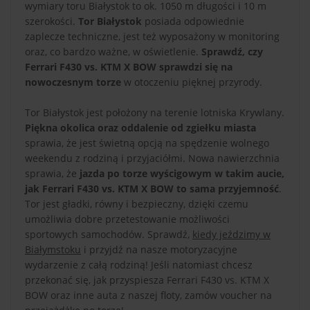
wymiary toru Białystok to ok. 1050 m długości i 10 m
szerokości.
Tor Białystok
posiada odpowiednie
zaplecze techniczne, jest też wyposażony w monitoring
oraz, co bardzo ważne, w oświetlenie.
Sprawdź, czy
Ferrari F430 vs. KTM X BOW sprawdzi się na
nowoczesnym torze
w otoczeniu pięknej przyrody.
Tor Białystok jest położony na terenie lotniska Krywlany.
Piękna okolica oraz oddalenie od zgiełku miasta
sprawia, że jest świetną opcją na spędzenie wolnego
weekendu z rodziną i przyjaciółmi. Nowa nawierzchnia
sprawia, że
jazda po torze wyścigowym w takim aucie,
jak Ferrari F430 vs. KTM X BOW to sama przyjemność
.
Tor jest gładki, równy i bezpieczny, dzięki czemu
umożliwia dobre przetestowanie możliwości
sportowych samochodów. Sprawdź,
kiedy jeździmy w
Białymstoku
i przyjdź na nasze motoryzacyjne
wydarzenie z całą rodziną! Jeśli natomiast chcesz
przekonać się, jak przyspiesza Ferrari F430 vs. KTM X
BOW oraz inne auta z naszej floty, zamów voucher na