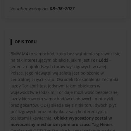
Voucher ważny do:
08-08-2027
OPIS TORU
BMW M4 to samochód, który bez wątpienia sprawdzi się
na tak interesującym obiekcie, jakim jest
Tor Łódź
-
jeden z najmłodszych torów wyścigowych w całej
Polsce. Jego niewątpliwą zaletą jest położenie w
centralnej części kraju. Ośrodek Doskonalenia Techniki
Jazdy Tor Łódź jest jedynym takim obiektem w
województwie łódzkim. Tor daje możliwość bezpiecznej
jazdy kierowcom samochodów osobowych, motocykli
oraz gokartów. ODTJ składa się z nitki toru, dwóch płyt
poślizgowych oraz budynku z salą konferencyjną,
toaletami i kawiarnią.
Obiekt wyposażony został w
nowoczesny mechanizm pomiaru czasu Tag Heuer.
Oprócz roli ODTJ Tor Stryków k. Łodzi świetnie nadaje