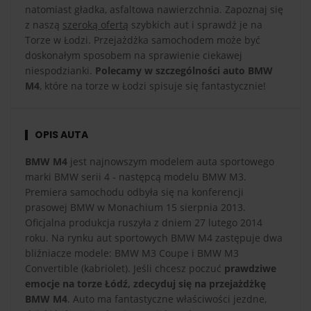
natomiast gładka, asfaltowa nawierzchnia. Zapoznaj się
z naszą
szeroką ofertą
szybkich aut i sprawdź je na
Torze w Łodzi. Przejażdżka samochodem może być
doskonałym sposobem na sprawienie ciekawej
niespodzianki.
Polecamy w szczególności auto BMW
M4
, które na torze w Łodzi spisuje się fantastycznie!
OPIS AUTA
BMW M4
jest najnowszym modelem auta sportowego
marki BMW serii 4 - następcą modelu BMW M3.
Premiera samochodu odbyła się na konferencji
prasowej BMW w Monachium 15 sierpnia 2013.
Oficjalna produkcja ruszyła z dniem 27 lutego 2014
roku. Na rynku aut sportowych BMW M4 zastępuje dwa
bliźniacze modele: BMW M3 Coupe i BMW M3
Convertible (kabriolet). Jeśli chcesz poczuć
prawdziwe
emocje na torze Łódź, zdecyduj się na przejażdżkę
BMW M4
. Auto ma fantastyczne właściwości jezdne,