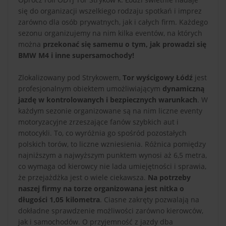
się do organizacji wszelkiego rodzaju spotkań i imprez
zarówno dla osób prywatnych, jak i całych firm. Każdego
sezonu organizujemy na nim kilka eventów, na których
można
przekonać się samemu o tym, jak prowadzi się
BMW M4 i inne supersamochody!
Zlokalizowany pod Strykowem,
Tor wyścigowy Łódź
jest
profesjonalnym obiektem umożliwiającym
dynamiczną
jazdę w kontrolowanych i bezpiecznych warunkach
. W
każdym sezonie organizowane są na nim liczne eventy
motoryzacyjne zrzeszające fanów szybkich aut i
motocykli. To, co wyróżnia go spośród pozostałych
polskich torów, to liczne wzniesienia. Różnica pomiędzy
najniższym a najwyższym punktem wynosi aż 6,5 metra,
co wymaga od kierowcy nie lada umiejętności i sprawia,
że przejażdżka jest o wiele ciekawsza.
Na potrzeby
naszej firmy na torze organizowana jest nitka o
długości 1,05 kilometra
. Ciasne zakręty pozwalają na
dokładne sprawdzenie możliwości zarówno kierowców,
jak i samochodów. O przyjemność z jazdy dba