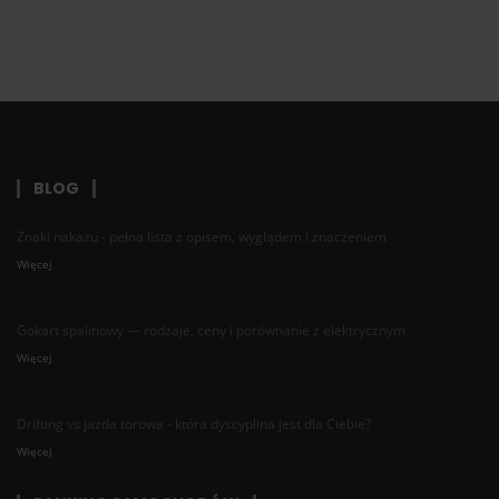
BLOG
Znaki nakazu - pełna lista z opisem, wyglądem i znaczeniem
Więcej
Gokart spalinowy — rodzaje, ceny i porównanie z elektrycznym
Więcej
Drifting vs jazda torowa - która dyscyplina jest dla Ciebie?
Więcej