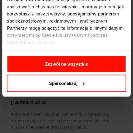
emocji!
analizować ruch w naszej witrynie. Informacje o tym, jak
Pojemność:
3.0 l
korzystasz z naszej witryny, udostępniamy partnerom
Skrzynia biegów:
automatyczna
społecznościowym, reklamowym i analitycznym.
Partnerzy mogą połączyć te informacje z innymi danymi
otrzymanymi od Ciebie lub uzyskanymi podczas
korzystania z ich usług.
WAŻNOŚĆ
Zezwól na wszystkie
Voucher jest ważny 365 dni od daty zakupu. Voucher
opłacony kartą podarunkową ma taką samą ważność co
karta. Przejazdy są realizowane w sezonie od maja do
Spersonalizuj
października.
REALIZACJA
Aby zrealizować voucher, wybierz tor i zarezerwuj
termin przejazdu. Jeżeli chcesz poprowadzić auto,
musisz mieć ważne prawo jazdy kat. B.