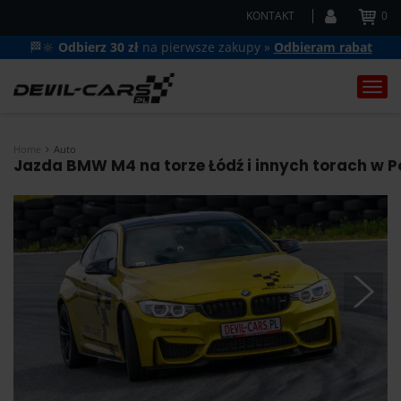
KONTAKT
0
🏁🔆
Odbierz 30 zł
na pierwsze zakupy »
Odbieram rabat
Togg
navi
Home
Auto
Jazda BMW M4 na torze Łódź i innych torach w P