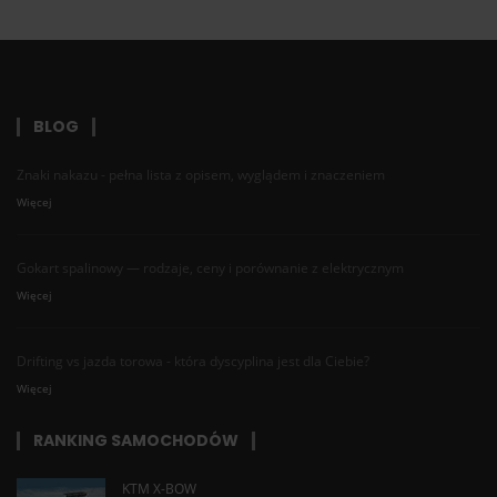
BLOG
Znaki nakazu - pełna lista z opisem, wyglądem i znaczeniem
Więcej
Gokart spalinowy — rodzaje, ceny i porównanie z elektrycznym
Więcej
Drifting vs jazda torowa - która dyscyplina jest dla Ciebie?
Więcej
RANKING SAMOCHODÓW
KTM X-BOW