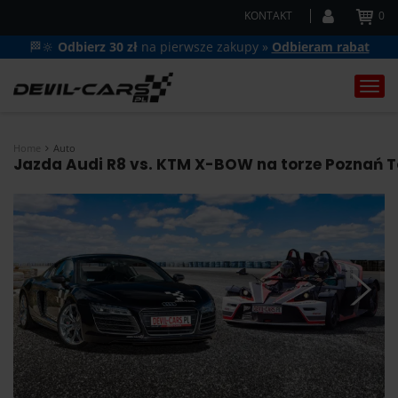
KONTAKT
0
🏁🔆
Odbierz 30 zł
na pierwsze zakupy »
Odbieram rabat
Togg
navi
Home
Auto
Jazda Audi R8 vs. KTM X-BOW na torze Poznań To