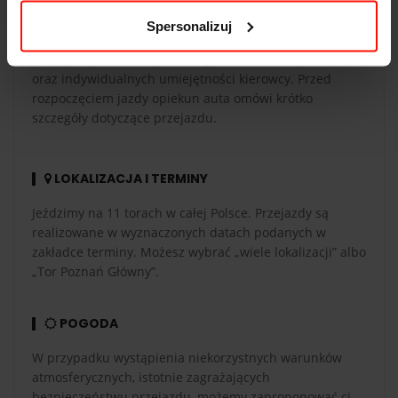
CZAS PRZEJAZDU
Spersonalizuj
Czas przejazdu zależy od długości toru, liczby okrążeń
oraz indywidualnych umiejętności kierowcy. Przed
rozpoczęciem jazdy opiekun auta omówi krótko
szczegóły dotyczące przejazdu.
LOKALIZACJA I TERMINY
Jeździmy na 11 torach w całej Polsce. Przejazdy są
realizowane w wyznaczonych datach podanych w
zakładce terminy. Możesz wybrać „wiele lokalizacji” albo
„Tor Poznań Główny”.
POGODA
W przypadku wystąpienia niekorzystnych warunków
atmosferycznych, istotnie zagrażających
bezpieczeństwu przejazdu, możemy zaproponować ci