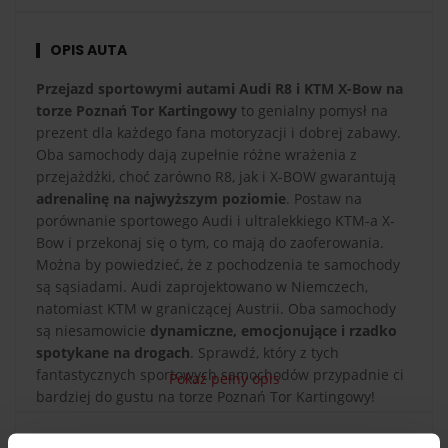
OPIS AUTA
Przejazd sportowymi autami Audi R8 i KTM X-Bow na
torze Poznań Tor Kartingowy
to genialny pomysł na
prezent dla każdego fana motoryzacji i dobrej zabawy.
Oba samochody dają zupełnie różne wrażenia z
przejażdżki, choć zarówno R8, jak i X-BOW gwarantują
adrenalinę na najwyższym poziomie
. Postaw na
porównanie sportowego Audi i ultralekkiego KTM-a X-
Bow i przekonaj się o tym, co mają do zaoferowania.
Można by powiedzieć, że z pochodzenia te samochody
są sąsiadami. Audi zaprojektowano w Niemczech,
natomiast KTM w graniczącej Austrii. Oba samochody
są niesamowicie
dynamiczne, emocjonujące i rzadko
spotykane na drogach
. Sprawdź, który z tych
fantastycznych sportowych samochodów przypadnie ci
Pokaż pełny opis
bardziej do gustu na torze Poznań Tor Kartingowy!
Pojedynek najszybszego i najmocniejszego Audi z