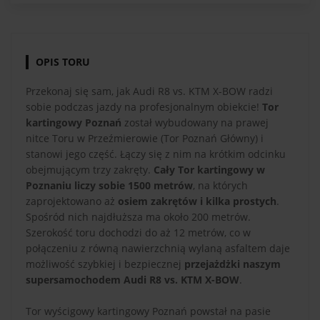
OPIS TORU
Przekonaj się sam, jak Audi R8 vs. KTM X-BOW radzi
sobie podczas jazdy na profesjonalnym obiekcie!
Tor
kartingowy Poznań
został wybudowany na prawej
nitce Toru w Przeźmierowie (Tor Poznań Główny) i
stanowi jego część. Łączy się z nim na krótkim odcinku
obejmującym trzy zakręty.
Cały Tor kartingowy w
Poznaniu liczy sobie 1500 metrów
, na których
zaprojektowano aż
osiem zakrętów i kilka prostych
.
Spośród nich najdłuższa ma około 200 metrów.
Szerokość toru dochodzi do aż 12 metrów, co w
połączeniu z równą nawierzchnią wylaną asfaltem daje
możliwość szybkiej i bezpiecznej
przejażdżki naszym
supersamochodem Audi R8 vs. KTM X-BOW
.
Tor wyścigowy kartingowy Poznań powstał na pasie