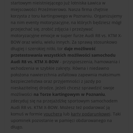
startowym nieistniejącego już lotniska Ławica w
miejscowości Przeźmierowo. Nasza firma chętnie
korzysta z toru kartingowego w Poznaniu. Organizujemy
na nim eventy motoryzacyjne, na których będziesz mógł
przejechać się, zrobić zdjęcia i przeżywać
motoryzacyjne emocje w super furze Audi R8 vs. KTM X-
BOW oraz wielu, wielu innych. Za sprawą stosunkowo
długiej i szerokiej nitki, tor
daje możliwość
przetestowania wszystkich możliwości samochodu
Audi R8 vs. KTM X-BOW
- przyspieszenia, hamowania i
wchodzenia w szybkie zakręty. Równa i niedawno
położona nawierzchnia asfaltowa zapewnia maksimum
bezpieczeństwa oraz przyjemności z jazdy po
nieskazitelnej drodze. Jeżeli chcesz sprawdzić swoje
możliwości
na Torze kartingowym w Poznaniu
,
zdecyduj się na przejażdżkę sportowym samochodem
Audi R8 vs. KTM X-BOW. Możesz też podarować ją
komuś w formie
vouchera
lub
karty podarunkowej
. Taki
upominek pozostanie w pamięci obdarowanego na
długo.