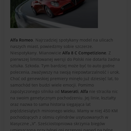
Alfa Romeo
. Najrzadziej spotykany model na ulicach
naszych miast, powiedzmy sobie szczerze.
Niespotykany. Mianowicie
Alfa 8 C Competizione
. Z
pierwszej limitowanej wersji do Polski nie dotarła żadna
sztuka. Szkoda. Tym bardziej może być to auto godne
polecenia, zważywszy na swoją niepowtarzalność i urok.
Choć od genewskiej premiery minęło już dziesięć lat, to
samochód ten budzi wiele emocji. Pomimo
zapożyczonego silnika od
Maserati
,
Alfa
nie straciła nic
na swoim genetycznym pochodzeniu. Jej linie, kształty
oraz nazwa to sama historia sięgająca lat
pięćdziesiątych minionego wieku. Mamy w niej 450 KM
pochodzących z ośmiu cylindrów usytuowanych w
klasyczne „V”. Sześciostopniowa skrzynia biegów
umieszczona przy tylnej osi przenosi napęd na tylne