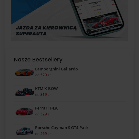
Nasze Bestsellery
Lamborghini Gallardo
od
529
zł
KTM X-BOW
od
319
zł
Ferrari F430
od
529
zł
Porsche Cayman S GT4-Pack
od
469
zł