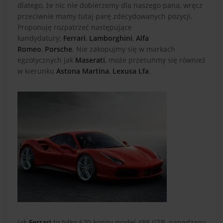
dlatego, że nic nie dobierzemy dla naszego pana, wręcz
przeciwnie mamy tutaj parę zdecydowanych pozycji.
Proponuję rozpatrzeć następujące
kandydatury:
Ferrari
,
Lamborghini
,
Alfa
Romeo
,
Porsche
. Nie zakopujmy się w markach
egzotycznych jak
Maserati
, może przesuńmy się również
w kierunku
Astona Martina
,
Lexusa Lfa
.
Jak
Ferrari
to tylko 670 konny model 488 GTB, napędzany