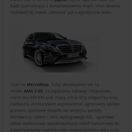
bądź pochodząca z konserwatywnej Anglii, choć obecny
rodowód tej marki „zahacza” już o egzotyczne Indie.
Czas na
Mercedesa
. Tutaj decydujemy się na
model
AMG S 65
. Co będziemy żałować chłopakowi,
niech ma 630 KM pod stopą, silnik V12, elegancką linię
nadwozia, ekskluzywne wyposażenie, agresywny spoiler
przedni, sportowe dodatki we wnętrzu, pedały,
kierownicę rodem z toru wyścigowego itd… sportowy
układ wydechowy, wysokowydajny układ hamulcowy do
powstrzymania nadmiernego temperamentu tego auta.