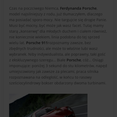
Czas na poczciwego Niemca,
Ferdynanda Porsche
,
model najsilniejszy z rodu, już tłumaczyłem, dlaczego
ma posiadać sporo mocy. Nie targujcie się drogie Panie.
Musi być mocny, być może jak wasz facet. Tutaj mamy
starą „konserwę” dla młodych duchem i ciałem również,
nie koniecznie wiekiem, linia podobna do tej sprzed
wielu lat.
Porsche 911
rozpoznamy zawsze, bez
zbędnych trudności, ale może to właśnie lubi wasz
wybranek. Niby indywidualista, ale poprawny, taki gość
z ekskluzywnego szeregu… Białe
Porsche
, cóż… Osiągi
imponujące: poniżej 3 sekund do stu kilometrów, napęd
umiejscowiony jak zawsze za plecami, praca silnika
rozpoznawana na odległość, w końcu to rasowy
sześciocylindrowy bokser obdarzony dwoma turbinami.