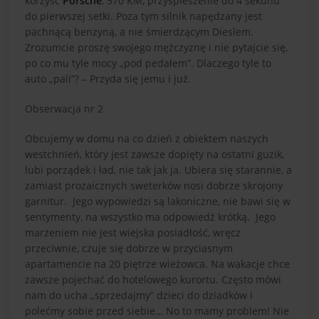
korzyść
Porsche
, 570 KM, przyspieszenie do 4 sekund
do pierwszej setki. Poza tym silnik napędzany jest
pachnącą benzyną, a nie śmierdzącym Dieslem.
Zrozumcie proszę swojego mężczyznę i nie pytajcie się,
po co mu tyle mocy „pod pedałem”. Dlaczego tyle to
auto „pali”? – Przyda się jemu i już.
Obserwacja nr 2
Obcujemy w domu na co dzień z obiektem naszych
westchnień, który jest zawsze dopięty na ostatni guzik,
lubi porządek i ład, nie tak jak ja. Ubiera się starannie, a
zamiast prozaicznych sweterków nosi dobrze skrojony
garnitur. Jego wypowiedzi są lakoniczne, nie bawi się w
sentymenty, na wszystko ma odpowiedź krótką. Jego
marzeniem nie jest wiejska posiadłość, wręcz
przeciwnie, czuje się dobrze w przyciasnym
apartamencie na 20 piętrze wieżowca. Na wakacje chce
zawsze pojechać do hotelowego kurortu. Często mówi
nam do ucha „sprzedajmy” dzieci do dziadków i
polećmy sobie przed siebie… No to mamy problem! Nie