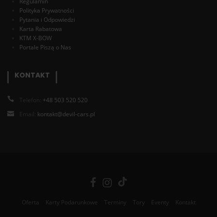
Regulamin
Polityka Prywatności
Pytania i Odpowiedzi
Karta Rabatowa
KTM X-BOW
Portale Piszą o Nas
KONTAKT
Telefon:
+48 503 520 520
Email:
kontakt@devil-cars.pl
Oferta
Karty Podarunkowe
Terminy
Tory
Eventy
Kontakt