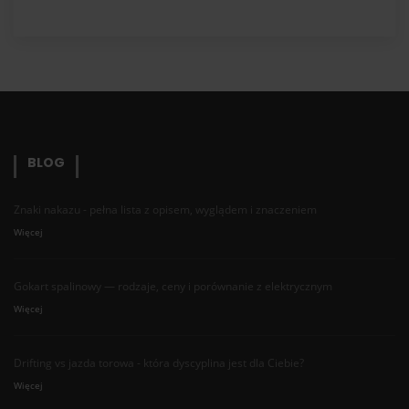
BLOG
Znaki nakazu - pełna lista z opisem, wyglądem i znaczeniem
Więcej
Gokart spalinowy — rodzaje, ceny i porównanie z elektrycznym
Więcej
Drifting vs jazda torowa - która dyscyplina jest dla Ciebie?
Więcej