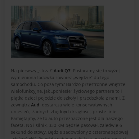
Na pierwszy „strzał”
Audi Q7
. Postaramy się to wyżej
wymieniona lodówka również „wejdzie” do tego
samochodu. Co poza tym? Bardzo przestronne wnętrze,
wielofunkcyjne, jak „poniesie” życiowego partnera to i
piątka dzieci pojedzie do szkoły i przedszkola z nami. Z
zewnątrz
Audi
dostarcza wiele konserwatywnych
uniesień, żadnych zbędnych krągłości, proste linie.
Pamiętajmy, że to auto przeznaczone jest dla naszego
faceta. No i silnik, 330 KM będzie pasował, zaledwie 6
sekund do stówy. Będzie zadowolony z czteronapędowej
„ciężarówki”. Pojedzie sobie nią do lasu, na ryby, wrzuci