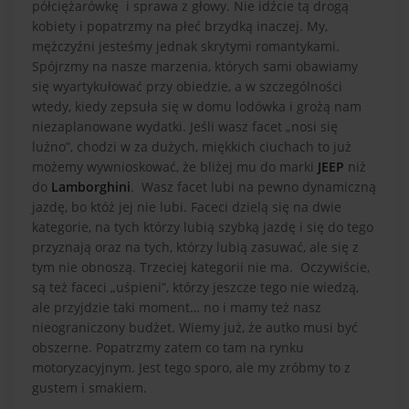
półciężarówkę i sprawa z głowy. Nie idźcie tą drogą
kobiety i popatrzmy na płeć brzydką inaczej. My,
mężczyźni jesteśmy jednak skrytymi romantykami.
Spójrzmy na nasze marzenia, których sami obawiamy
się wyartykułować przy obiedzie, a w szczególności
wtedy, kiedy zepsuła się w domu lodówka i grożą nam
niezaplanowane wydatki. Jeśli wasz facet „nosi się
luźno”, chodzi w za dużych, miękkich ciuchach to już
możemy wywnioskować, że bliżej mu do marki
JEEP
niż
do
Lamborghini
. Wasz facet lubi na pewno dynamiczną
jazdę, bo któż jej nie lubi. Faceci dzielą się na dwie
kategorie, na tych którzy lubią szybką jazdę i się do tego
przyznają oraz na tych, którzy lubią zasuwać, ale się z
tym nie obnoszą. Trzeciej kategorii nie ma. Oczywiście,
są też faceci „uśpieni”, którzy jeszcze tego nie wiedzą,
ale przyjdzie taki moment… no i mamy też nasz
nieograniczony budżet. Wiemy już, że autko musi być
obszerne. Popatrzmy zatem co tam na rynku
motoryzacyjnym. Jest tego sporo, ale my zróbmy to z
gustem i smakiem.