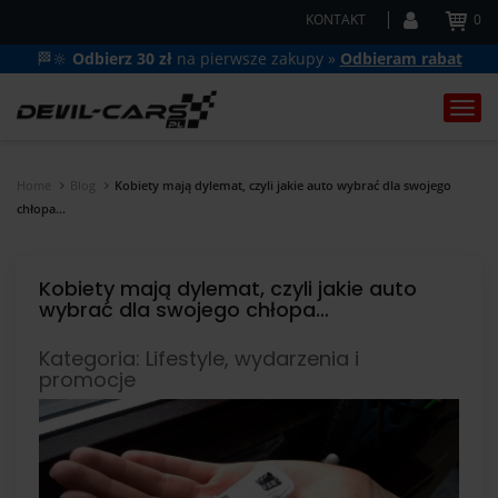
KONTAKT
0
🏁🔆
Odbierz 30 zł
na pierwsze zakupy »
Odbieram rabat
Togg
navi
Home
Blog
Kobiety mają dylemat, czyli jakie auto wybrać dla swojego
chłopa…
Kobiety mają dylemat, czyli jakie auto
wybrać dla swojego chłopa…
Kategoria: Lifestyle, wydarzenia i
promocje