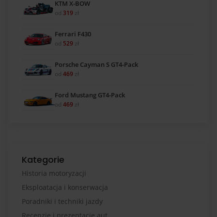
KTM X-BOW
od
319
zł
Ferrari F430
od
529
zł
Porsche Cayman S GT4-Pack
od
469
zł
Ford Mustang GT4-Pack
od
469
zł
Kategorie
Historia motoryzacji
Eksploatacja i konserwacja
Poradniki i techniki jazdy
Recenzje i prezentacje aut