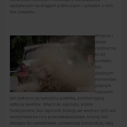
spotykanych na drogach publicznych i uchodzić z nich
bez szwanku.
Wnętrze i
deska
rozdzielcza
to też
surówka,
bez
zbędnych
elementów,
jedynym
luksusem
jest pokrycie jej specjalną powłoką, pochłaniającą
odbicia świetlne. Włączniki osprzętu, proste
funkcjonalne, bez tapicerki, królują we wnętrzu tych aut
wszechobecne rury przeciwkapotażowe, bronią one
dostępu do zawodników, usztywniają konstrukcję, taką