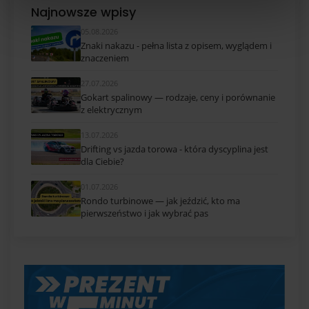
Najnowsze wpisy
05.08.2026
Znaki nakazu - pełna lista z opisem, wyglądem i
znaczeniem
27.07.2026
Gokart spalinowy — rodzaje, ceny i porównanie
z elektrycznym
13.07.2026
Drifting vs jazda torowa - która dyscyplina jest
dla Ciebie?
01.07.2026
Rondo turbinowe — jak jeździć, kto ma
pierwszeństwo i jak wybrać pas