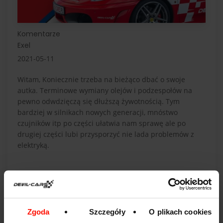
Komentarze
Exel
2021-05-11
Witam, Koniecznie trzeba na bieżąco dbać o swoje
autka. Terminowe wymiany olejów i podzespołów na
pewno odwdzięczą się dłuższą żywotnością. Tym
bardziej w silnikach nowych generacji, mnóstwo
czujników itp po części ułatwia nam sprawę ale po
drugiej części lubi przysporzyć nie lada problemów z
elektryką.
Imię:
Zgoda
Szczegóły
O plikach cookies
E-mail: