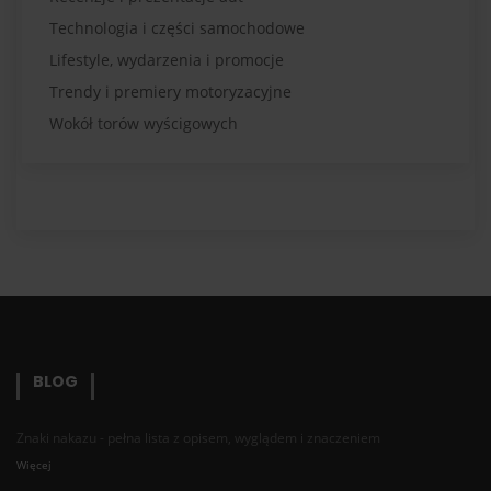
Technologia i części samochodowe
Lifestyle, wydarzenia i promocje
Trendy i premiery motoryzacyjne
Wokół torów wyścigowych
BLOG
Znaki nakazu - pełna lista z opisem, wyglądem i znaczeniem
Więcej