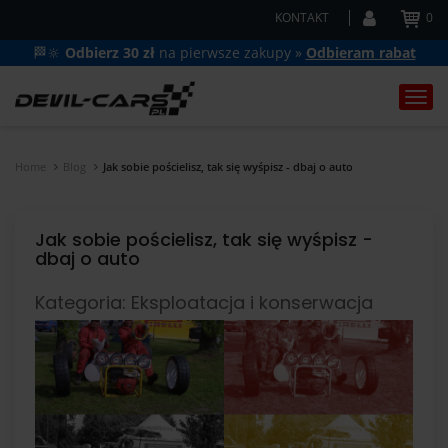
KONTAKT
0
🏁🔆
Odbierz 30 zł
na pierwsze zakupy »
Odbieram rabat
Togg
navi
Home
Blog
Jak sobie pościelisz, tak się wyśpisz - dbaj o auto
Jak sobie pościelisz, tak się wyśpisz -
dbaj o auto
Kategoria: Eksploatacja i konserwacja