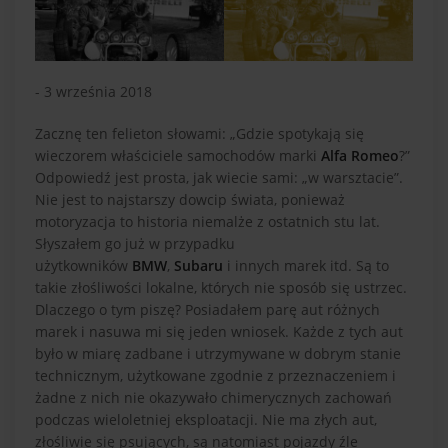
- 3 września 2018
Zacznę ten felieton słowami: „Gdzie spotykają się
wieczorem właściciele samochodów marki
Alfa Romeo
?”
Odpowiedź jest prosta, jak wiecie sami: „w warsztacie”.
Nie jest to najstarszy dowcip świata, ponieważ
motoryzacja to historia niemalże z ostatnich stu lat.
Słyszałem go już w przypadku
użytkowników
BMW
,
Subaru
i innych marek itd. Są to
takie złośliwości lokalne, których nie sposób się ustrzec.
Dlaczego o tym piszę? Posiadałem parę aut różnych
marek i nasuwa mi się jeden wniosek. Każde z tych aut
było w miarę zadbane i utrzymywane w dobrym stanie
technicznym, użytkowane zgodnie z przeznaczeniem i
żadne z nich nie okazywało chimerycznych zachowań
podczas wieloletniej eksploatacji. Nie ma złych aut,
złośliwie się psujących, są natomiast pojazdy źle