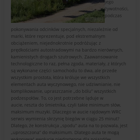
jego
żywotności,
podczas
pokonywania odcinków specjalnych, niezależnie od
marki, które reprezentuje, pod ekstremalnym
obciążeniem, niejednokrotnie podróżując z
prędkościami autostradowymi na bardzo nierównych,
kamienistych drogach szutrowych. Zaawansowanie
technologiczne to raz, pełna zgoda, materiały, z których
są wykonane części samochodu to dwa, ale przede
wszystkim prostota, która króluje we wszystkich
elementach auta wyczynowego, nie udziwnianie, nie
komplikowanie, upraszczanie „do bólu” wszystkich
podzespołów. To, co
jest potrzebne ląduje w
aucie,
reszta do śmietnika, czyli takie minimum słów,
maksimum muzyki. Dlaczego w aucie rajdowym WRC
serwis wymienia skrzynię biegów w ciągu 25 minut?
Dlatego, że konstrukcja „spodu” auta na to pozwala, jest
„uproszczona” do maksimum. Dlatego auta te mogą
wykonywać ewolucje niedostępne dla pojazdów