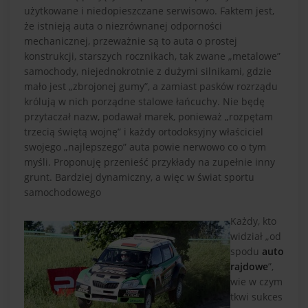
użytkowane i niedopieszczane serwisowo. Faktem jest,
że istnieją auta o niezrównanej odporności
mechanicznej, przeważnie są to auta o prostej
konstrukcji, starszych rocznikach, tak zwane „metalowe”
samochody, niejednokrotnie z dużymi silnikami, gdzie
mało jest „zbrojonej gumy”, a zamiast pasków rozrządu
królują w nich porządne stalowe łańcuchy. Nie będę
przytaczał nazw, podawał marek, ponieważ „rozpętam
trzecią świętą wojnę” i każdy ortodoksyjny właściciel
swojego „najlepszego” auta powie nerwowo co o tym
myśli. Proponuję przenieść przykłady na zupełnie inny
grunt. Bardziej dynamiczny, a więc w świat sportu
samochodowego
Każdy, kto
widział „od
spodu
auto
rajdowe
”,
wie w czym
tkwi sukces