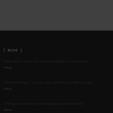
BLOG
Znaki nakazu - pełna lista z opisem, wyglądem i znaczeniem
Więcej
Gokart spalinowy — rodzaje, ceny i porównanie z elektrycznym
Więcej
Drifting vs jazda torowa - która dyscyplina jest dla Ciebie?
Więcej