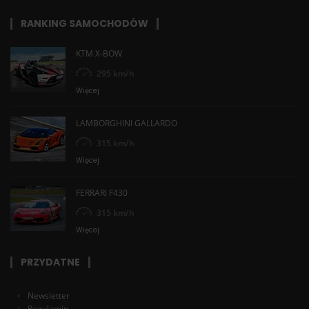
RANKING SAMOCHODÓW
KTM X-BOW
295 km/h
Więcej
LAMBORGHINI GALLARDO
315 km/h
Więcej
FERRARI F430
315 km/h
Więcej
PRZYDATNE
Newsletter
Regulamin