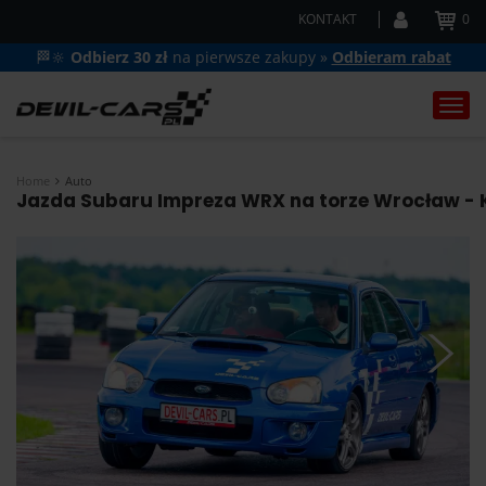
KONTAKT
0
🏁🔆
Odbierz 30 zł
na pierwsze zakupy »
Odbieram rabat
Togg
navi
Home
Auto
Jazda Subaru Impreza WRX na torze Wrocław - K