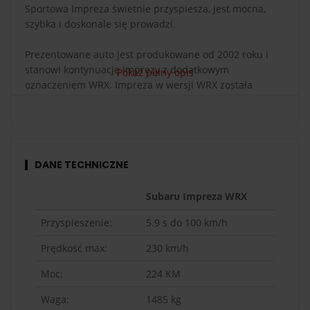
Sportowa Impreza świetnie przyspiesza, jest mocna,
szybka i doskonale się prowadzi.
Prezentowane auto jest produkowane od 2002 roku i
stanowi kontynuację Imprezy z dodatkowym
Pokaż pełny opis
oznaczeniem WRX. Impreza w wersji WRX została
zmodyfikowana w celu zwiększenia mocy silnika.
Konstruktorzy Subaru projektując model WRX, byli
nastawieni głównie na zwiększenie osiągów, skutkiem
czego wyposażyli je w 2-litrowy silnik w układzie Boxer,
który został przez nas zastąpiony
2,5-litrową,
DANE TECHNICZNE
turbodoładowaną jednostką napędową o mocy 224
KM
. W zachowaniu pełnej kontroli nad autem pomoże
Subaru Impreza WRX
nam 5-biegowa manualna skrzynia, która przenosi
moment obrotowy na wszystkie 4 koła. Pozwala to
Przyspieszenie:
5.9
s do 100 km/h
kierowcy osiągać wyższe prędkości, dając ogromną
Prędkość max:
230
km/h
frajdę podczas
jazdy po torze Wrocław - Krzywa
Subaru Imprezą
. Przejazd Subaru Imprezą to doskonały
Moc:
224
KM
pomysł na prezent dla największych miłośników WRC.
Przejedź się rajdową legendą!
Waga:
1485
kg