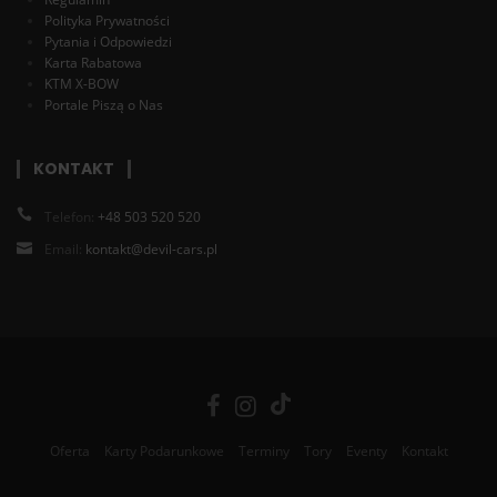
Polityka Prywatności
Pytania i Odpowiedzi
Karta Rabatowa
KTM X-BOW
Portale Piszą o Nas
KONTAKT
Telefon:
+48 503 520 520
Email:
kontakt@devil-cars.pl
Oferta
Karty Podarunkowe
Terminy
Tory
Eventy
Kontakt