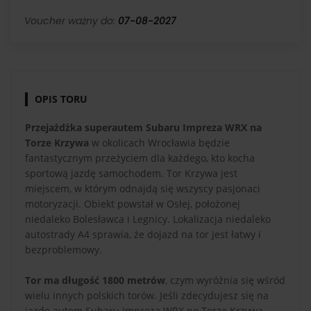
Voucher ważny do:
07-08-2027
OPIS TORU
Przejażdżka superautem Subaru Impreza WRX na
Torze Krzywa
w okolicach Wrocławia będzie
fantastycznym przeżyciem dla każdego, kto kocha
sportową jazdę samochodem. Tor Krzywa jest
miejscem, w którym odnajdą się wszyscy pasjonaci
motoryzacji. Obiekt powstał w Osłej, położonej
niedaleko Bolesławca i Legnicy. Lokalizacja niedaleko
autostrady A4 sprawia, że dojazd na tor jest łatwy i
bezproblemowy.
Tor ma długość 1800 metrów
, czym wyróżnia się wśród
wielu innych polskich torów. Jeśli zdecydujesz się na
jazdę autem Subaru Impreza WRX po Torze Krzywa,