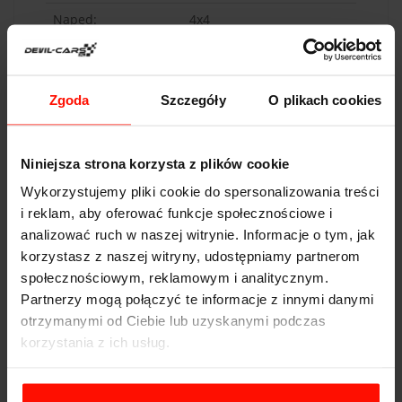
Napęd:
4x4
Pojemność:
2,5 l
Skrzynia biegów:
manualna
Zgoda
Szczegóły
O plikach cookies
Niniejsza strona korzysta z plików cookie
WAŻNOŚĆ
Wykorzystujemy pliki cookie do spersonalizowania treści
i reklam, aby oferować funkcje społecznościowe i
Voucher jest ważny 365 dni od daty zakupu. Voucher
analizować ruch w naszej witrynie. Informacje o tym, jak
opłacony kartą podarunkową ma taką samą ważność co
korzystasz z naszej witryny, udostępniamy partnerom
karta. Przejazdy są realizowane w sezonie od maja do
społecznościowym, reklamowym i analitycznym.
października.
Partnerzy mogą połączyć te informacje z innymi danymi
otrzymanymi od Ciebie lub uzyskanymi podczas
REALIZACJA
korzystania z ich usług.
Aby zrealizować voucher, wybierz tor i zarezerwuj
termin przejazdu. Jeżeli chcesz poprowadzić auto,