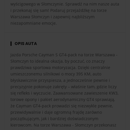
wyścigowego w Słomczynie. Sprawdź na nim nasze auta
i przekonaj się sam! Podaruj przejażdżkę na torze
Warszawa Słomczyn i zapewnij najbliższym
niezapomniane emocje.
OPIS AUTA
Jazda Porsche Cayman S GT4-pack na torze Warszawa -
Słomczyn to idealna okazja, by poczuć, co znaczy
prawdziwa sportowa motoryzacja. Dzięki centralnie
umieszczonemu silnikowi o mocy 395 KM, auto
błyskawicznie przyspiesza, a jednocześnie pewnie i
precyzyjnie pokonuje zakręty – właśnie tam, gdzie liczy
się refleks i wyczucie. Zaawansowane zawieszenie KW3,
torowe opony i pakiet aerodynamiczny GT4 sprawiają,
że Cayman GT4-pack prowadzi się niezwykle pewnie,
przewidywalnie i daje ogromną frajdę zarówno
początkującym, jak i bardziej doświadczonym
kierowcom. Na torze Warszawa - Słomczyn przekonasz