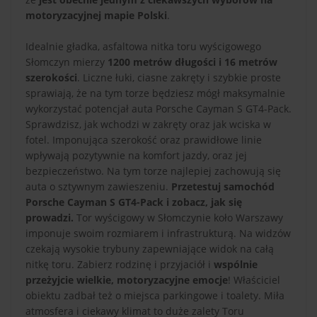
motoryzacyjnej mapie Polski
.
Idealnie gładka, asfaltowa nitka toru wyścigowego
Słomczyn mierzy
1200 metrów długości i 16 metrów
szerokości
. Liczne łuki, ciasne zakręty i szybkie proste
sprawiają, że na tym torze będziesz mógł maksymalnie
wykorzystać potencjał auta Porsche Cayman S GT4-Pack.
Sprawdzisz, jak wchodzi w zakręty oraz jak wciska w
fotel. Imponująca szerokość oraz prawidłowe linie
wpływają pozytywnie na komfort jazdy, oraz jej
bezpieczeństwo. Na tym torze najlepiej zachowują się
auta o sztywnym zawieszeniu.
Przetestuj samochód
Porsche Cayman S GT4-Pack i zobacz, jak się
prowadzi.
Tor wyścigowy w Słomczynie koło Warszawy
imponuje swoim rozmiarem i infrastrukturą. Na widzów
czekają wysokie trybuny zapewniające widok na całą
nitkę toru. Zabierz rodzinę i przyjaciół i
wspólnie
przeżyjcie wielkie, motoryzacyjne emocje
! Właściciel
obiektu zadbał też o miejsca parkingowe i toalety. Miła
atmosfera i ciekawy klimat to duże zalety Toru