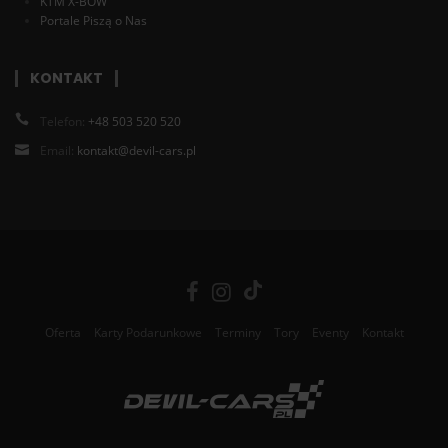
KTM X-BOW
Portale Piszą o Nas
KONTAKT
Telefon:
+48 503 520 520
Email:
kontakt@devil-cars.pl
Oferta
Karty Podarunkowe
Terminy
Tory
Eventy
Kontakt