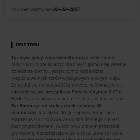
Voucher ważny do:
09-08-2027
OPIS TORU
Tor wyścigowy Warszawa Słomczyn
wielu fanom
rallycrossu może kojarzyć się z wyścigami w tej właśnie
dziedzinie sportu. Jest jednym z najbardziej
rozpoznawalnych torów wyścigowych w całym kraju.
Zdecyduj się na przejażdżkę po torze w Słomczynie, a
sprawdzisz, jak przyspiesza Porsche Cayman S GT4-
Pack
! To auto, które na tym torze daje z siebie wszystko.
Tor Słomczyn od stolicy dzieli zaledwie 40
kilometrów
, a bliskość drogi krajowej numer 50 i
ekspresówki S7 sprawia, że dojazd do niego nie jest
żadnym problemem. Autodrom Słomczyn przeszedł
gruntowną modernizację w 2016 roku, która sprawiła,
że
jest obecnie jednym z ciekawszych wyborów na