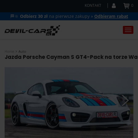
KONTAKT
0
🏁🔆
Odbierz 30 zł
na pierwsze zakupy »
Odbieram rabat
Togg
navi
Home
Auto
Jazda Porsche Cayman S GT4-Pack na torze War