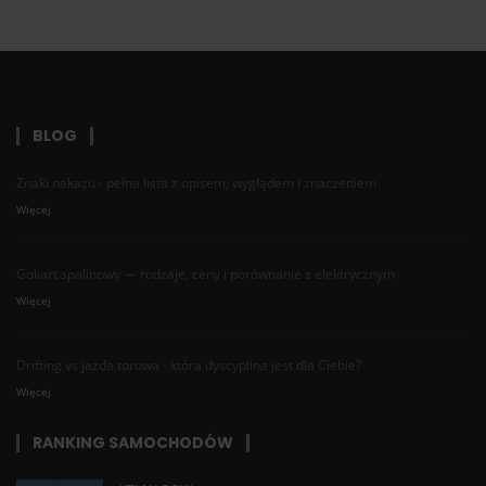
BLOG
Znaki nakazu - pełna lista z opisem, wyglądem i znaczeniem
Więcej
Gokart spalinowy — rodzaje, ceny i porównanie z elektrycznym
Więcej
Drifting vs jazda torowa - która dyscyplina jest dla Ciebie?
Więcej
RANKING SAMOCHODÓW