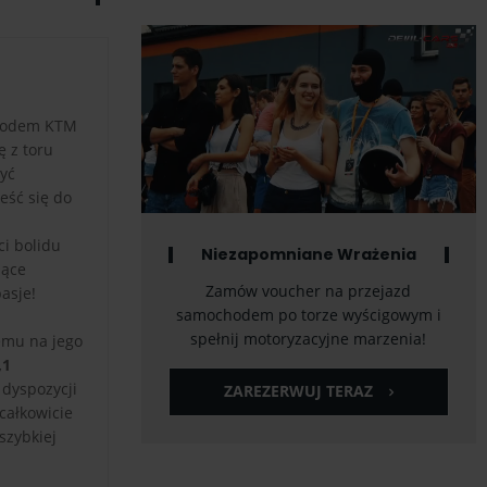
ochodem KTM
ę z toru
yć
eść się do
ci bolidu
Niezapomniane Wrażenia
jące
Zamów voucher na przejazd
asje!
samochodem po torze wyścigowym i
spełnij motoryzacyjne marzenia!
zemu na jego
,1
 dyspozycji
ZAREZERWUJ TERAZ
całkowicie
szybkiej