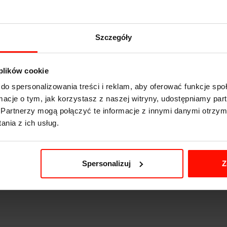
Szczegóły
KTM X-BOW
 plików cookie
3.9
s do 100 km/h
do spersonalizowania treści i reklam, aby oferować funkcje sp
220
km/h
ormacje o tym, jak korzystasz z naszej witryny, udostępniamy p
240
KM
Partnerzy mogą połączyć te informacje z innymi danymi otrzym
nia z ich usług.
740
kg
tył
Spersonalizuj
Z
2.0 l
manualna