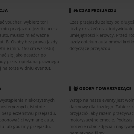
CJA
CZAS PRZEJAZDU
ać voucher, wybierz tor i
Czas przejazdu zależy od długośc
rmin przejazdu. Jeżeli chcesz
liczby okrążeń oraz indywidual
auto, musisz mieć ważne
umiejętności kierowcy. Przed r
at. B. Osoby bez prawa jazdy
jazdy opiekun auta omówi krótk
etnie (min. 150 cm wzrostu)
dotyczące przejazdu.
ać się jako pasażer po
ody przez opiekuna prawnego
 na torze w dniu eventu).
A
OSOBY TOWARZYSZĄCE
wystąpienia niekorzystnych
Wstęp na nasze eventy jest woln
osferycznych, istotnie
darmowy dla każdego. Zabierz r
h bezpieczeństwu przejazdu,
przyjaciół, aby razem przeżywać
ponować ci wymianę auta,
motoryzacyjne emocje. Podczas
nu lub godziny przejazdu.
możecie robić zdjęcia i nagrywa
pamiątkowe filmy!