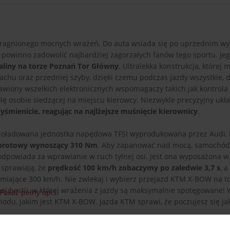
pragnionego mocnych wrażeń. Do auta wsiada się po uprzednim wy
o powinno zadowolić najbardziej zagorzałych fanów tego sportu. Je
liny na torze Poznań Tor Główny
. Ultralekka konstrukcja, której 
achu oraz przedniej szyby, dzięki czemu podczas jazdy wszystkie, d
iony wszelkich elektronicznych wspomagaczy takich jak kontrola t
ę osobie siedzącej na miejscu kierowcy. Niezwykle precyzyjny ukł
mienicie, reagując na najlżejsze muśnięcie kierownicy
.
bodoładowana jednostka napędowa TFSI wyprodukowana przez Audi, 
brotowy wynoszący 310 Nm
. Aby zapanować nad mocą, samochód 
odpowiada za wprawianie w ruch tylnej osi. Jest ona wyposażona w
 sprawiają, że
prędkość 100 km/h zobaczymy po zaledwie 3,7 s
, a
amiające 300 km/h. Nie zwlekaj i wybierz przejazd KTM X-BOW na t
ej bestii, w której wrażenia z jazdy są maksymalnie spotęgowane! 
Pokaż pełny opis
du, jakim jest KTM X-BOW. Jazda KTM sprawi, że poczujesz się ja
d tym samochodem po torze Poznań Tor Główny będzie także d