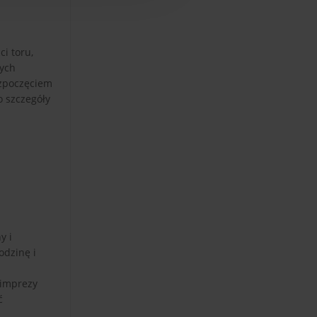
i toru,
nych
ozpoczęciem
o szczegóły
y i
odzinę i
 imprezy
ć