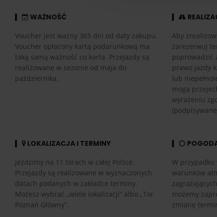
WAŻNOŚĆ
REALIZA
Voucher jest ważny 365 dni od daty zakupu.
Aby zrealizow
Voucher opłacony kartą podarunkową ma
zarezerwuj te
taką samą ważność co karta. Przejazdy są
poprowadzić 
realizowane w sezonie od maja do
prawo jazdy k
października.
lub niepełnol
mogą przejech
wyrażeniu zg
(podpisywanej
LOKALIZACJA I TERMINY
POGOD
Jeździmy na 11 torach w całej Polsce.
W przypadku 
Przejazdy są realizowane w wyznaczonych
warunków atm
datach podanych w zakładce terminy.
zagrażającyc
Możesz wybrać „wiele lokalizacji” albo „Tor
możemy zapro
Poznań Główny”.
zmianę termi