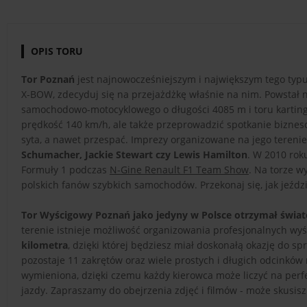
OPIS TORU
Tor Poznań
jest najnowocześniejszym i największym tego typ
X-BOW, zdecyduj się na przejażdżkę właśnie na nim. Powstał n
samochodowo-motocyklowego o długości 4085 m i toru karting
prędkość 140 km/h, ale także przeprowadzić spotkanie bizneso
syta, a nawet przespać. Imprezy organizowane na jego terenie śc
Schumacher, Jackie Stewart czy Lewis Hamilton
. W 2010 rok
Formuły 1 podczas
N-Gine Renault F1 Team Show
. Na torze 
polskich fanów szybkich samochodów. Przekonaj się, jak jeźdz
Tor Wyścigowy Poznań jako jedyny w Polsce otrzymał świa
terenie istnieje możliwość organizowania profesjonalnych 
kilometra
, dzięki której będziesz miał doskonałą okazję do s
pozostaje 11 zakrętów oraz wiele prostych i długich odcinkó
wymieniona, dzięki czemu każdy kierowca może liczyć na perf
jazdy. Zapraszamy do obejrzenia zdjęć i filmów - może skusisz