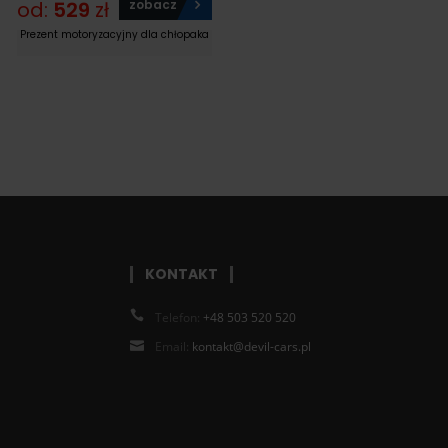
od:
529
zł
zobacz
Prezent motoryzacyjny dla chłopaka
KONTAKT
Telefon:
+48 503 520 520
Email:
kontakt@devil-cars.pl