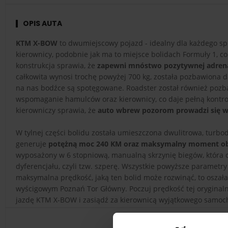
OPIS AUTA
KTM X-BOW
to dwumiejscowy pojazd - idealny dla każdego s
kierownicy, podobnie jak ma to miejsce bolidach Formuły 1, c
konstrukcja sprawia, że
zapewni mnóstwo pozytywnej adrena
całkowita wynosi trochę powyżej 700 kg, została pozbawiona d
na nas bodźce są spotęgowane. Roadster został również pozbaw
wspomaganie hamulców oraz kierownicy, co daje pełną kontrol
kierowniczy sprawia, że
auto wbrew pozorom prowadzi się wyś
W tylnej części bolidu została umieszczona dwulitrowa, tur
generuje
potężną moc 240 KM oraz maksymalny moment o
wyposażony w 6 stopniową, manualną skrzynię biegów, która 
dyferencjału, czyli tzw. szperę. Wszystkie powyższe parametry
maksymalna prędkość, jaką ten bolid może rozwinąć, to oszał
wyścigowym Poznań Tor Główny. Poczuj prędkość tej oryginaln
jazdę KTM X-BOW i zasiądź za kierownicą wyjątkowego samocho
prawdziwy kierowca bolidu wyścigowego. Voucher na
przejaz
pomysłem na prezent
!