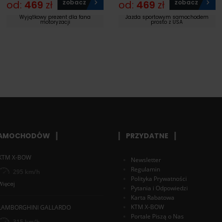
od:
469
zł
zobacz
od:
469
zł
zobacz
Wyjątkowy prezent dla fana
Jazda sportowym samochodem
motoryzacji
prosto z USA
SAMOCHODÓW
PRZYDATNE
KTM X-BOW
Newsletter
Regulamin
295 km/h
Polityka Prywatności
Więcej
Pytania i Odpowiedzi
Karta Rabatowa
KTM X-BOW
LAMBORGHINI GALLARDO
Portale Piszą o Nas
315 km/h