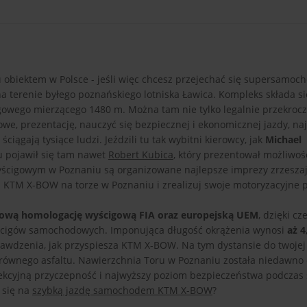
u obiektem w Polsce - jeśli więc chcesz przejechać się supersam
a terenie byłego poznańskiego lotniska Ławica. Kompleks składa si
owego mierzącego 1480 m. Można tam nie tylko legalnie przekrocz
we, prezentację, nauczyć się bezpiecznej i ekonomicznej jazdy, naj
iągają tysiące ludzi. Jeździli tu tak wybitni kierowcy, jak
Michael
u pojawił się tam nawet
Robert Kubica
, który prezentował możliwoś
wyścigowym w Poznaniu są organizowane najlepsze imprezy zrzesza
i KTM X-BOW na torze w Poznaniu i zrealizuj swoje motoryzacyjne p
tową homologację wyścigową FIA oraz europejską UEM
, dzięki c
wyścigów samochodowych. Imponująca długość okrążenia wynosi
aż 4
prawdzenia, jak przyspiesza KTM X-BOW. Na tym dystansie do twojej
w równego asfaltu. Nawierzchnia Toru w Poznaniu została niedawno 
ekcyjną przyczepność i najwyższy poziom bezpieczeństwa podczas 
 się na
szybką jazdę samochodem KTM X-BOW
?