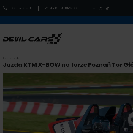
503 520 520
PON - PT: 8.00-16.00
Home
Auto
Jazda KTM X-BOW na torze Poznań Tor Głó