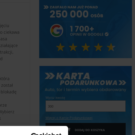
jęciu
go ciekawa
masa
ziałające
rakcji,
ad
która
został
 blokadę
Wpisz kwotę
orze
Wybierz
k
Więcej o Karcie Podarunkowej
oskonałym
DODAJ DO KOSZYKA