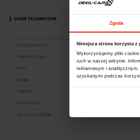
DANE TECHNICZNE
Zgoda
Niniejsza strona korzysta z
Przyspieszenie:
Wykorzystujemy pliki cookie 
Prędkość max:
ruch w naszej witrynie. Inf
Moc:
reklamowym i analitycznym. 
uzyskanymi podczas korzysta
Waga:
Napęd:
Pojemność:
Skrzynia biegów: