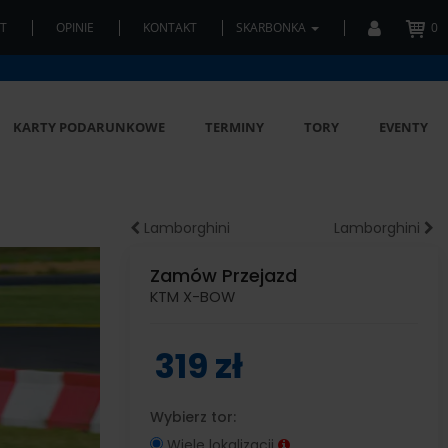
T
OPINIE
KONTAKT
SKARBONKA
0
KARTY PODARUNKOWE
TERMINY
TORY
EVENTY
Lamborghini
Lamborghini
Zamów Przejazd
KTM X-BOW
319 zł
Wybierz tor:
Wiele lokalizacji