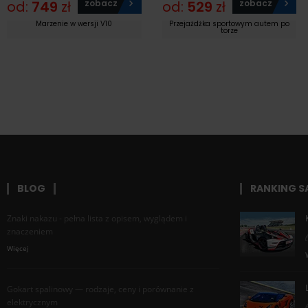
od:
749
zł
zobacz
od:
529
zł
zobacz
Marzenie w wersji V10
Przejażdżka sportowym autem po
torze
BLOG
RANKING 
Znaki nakazu - pełna lista z opisem, wyglądem i
znaczeniem
Więcej
Gokart spalinowy — rodzaje, ceny i porównanie z
elektrycznym