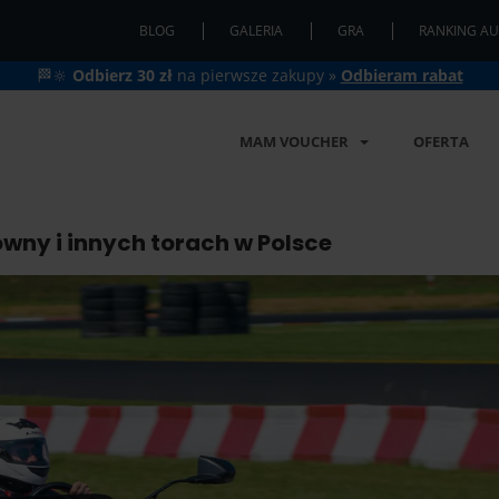
BLOG
GALERIA
GRA
RANKING AU
🏁🔆
Odbierz 30 zł
na pierwsze zakupy »
Odbieram rabat
MAM VOUCHER
OFERTA
wny i innych torach w Polsce