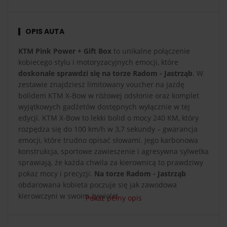
OPIS AUTA
KTM Pink Power + Gift Box
to unikalne połączenie
kobiecego stylu i motoryzacyjnych emocji, które
doskonale sprawdzi się na torze Radom - Jastrząb
. W
zestawie znajdziesz limitowany voucher na jazdę
bolidem KTM X-Bow w różowej odsłonie oraz komplet
wyjątkowych gadżetów dostępnych wyłącznie w tej
edycji. KTM X-Bow to lekki bolid o mocy 240 KM, który
rozpędza się do 100 km/h w 3,7 sekundy – gwarancja
emocji, które trudno opisać słowami. Jego karbonowa
konstrukcja, sportowe zawieszenie i agresywna sylwetka
sprawiają, że każda chwila za kierownicą to prawdziwy
pokaz mocy i precyzji.
Na torze Radom - Jastrząb
obdarowana kobieta poczuje się jak zawodowa
kierowczyni w swoim żywiole!
Pokaż pełny opis
Zestaw
KTM Pink Power + Gift Box
to coś więcej niż