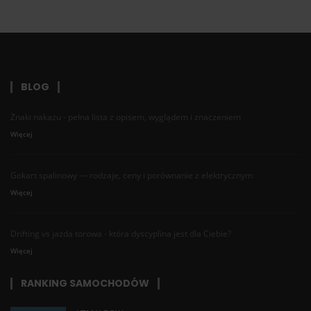
BLOG
Znaki nakazu - pełna lista z opisem, wyglądem i znaczeniem
Więcej
Gokart spalinowy — rodzaje, ceny i porównanie z elektrycznym
Więcej
Drifting vs jazda torowa - która dyscyplina jest dla Ciebie?
Więcej
RANKING SAMOCHODÓW