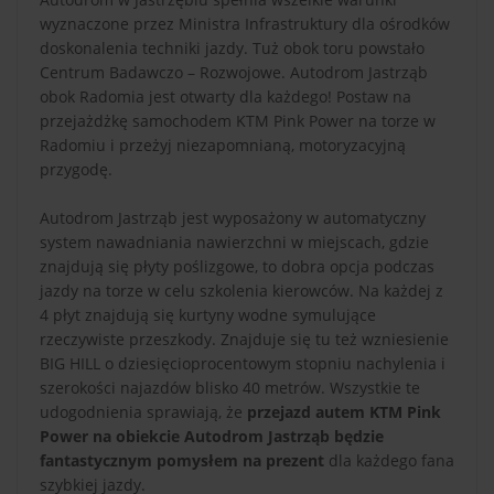
wyznaczone przez Ministra Infrastruktury dla ośrodków
doskonalenia techniki jazdy. Tuż obok toru powstało
Centrum Badawczo – Rozwojowe. Autodrom Jastrząb
obok Radomia jest otwarty dla każdego! Postaw na
przejażdżkę samochodem KTM Pink Power na torze w
Radomiu i przeżyj niezapomnianą, motoryzacyjną
przygodę.
Autodrom Jastrząb jest wyposażony w automatyczny
system nawadniania nawierzchni w miejscach, gdzie
znajdują się płyty poślizgowe, to dobra opcja podczas
jazdy na torze w celu szkolenia kierowców. Na każdej z
4 płyt znajdują się kurtyny wodne symulujące
rzeczywiste przeszkody. Znajduje się tu też wzniesienie
BIG HILL o dziesięcioprocentowym stopniu nachylenia i
szerokości najazdów blisko 40 metrów. Wszystkie te
udogodnienia sprawiają, że
przejazd autem KTM Pink
Power na obiekcie Autodrom Jastrząb będzie
fantastycznym pomysłem na prezent
dla każdego fana
szybkiej jazdy.