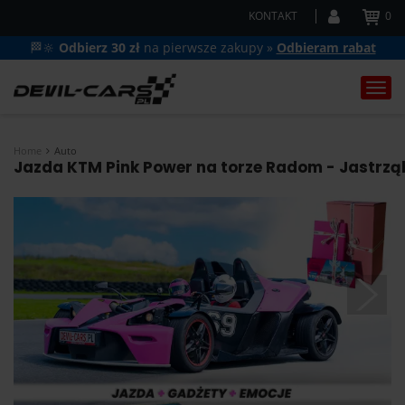
KONTAKT
0
🏁🔆
Odbierz 30 zł
na pierwsze zakupy »
Odbieram rabat
Togg
navi
Home
Auto
Jazda KTM Pink Power na torze Radom - Jastrząb