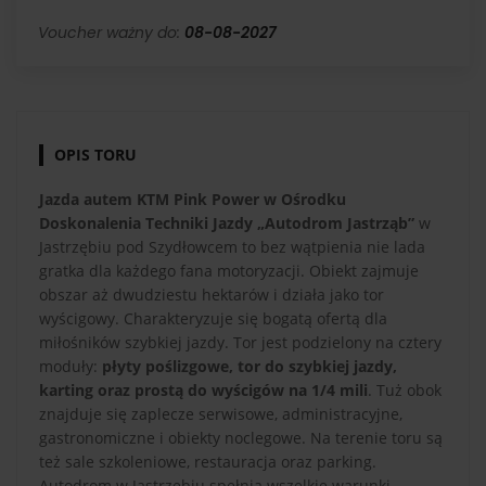
Voucher ważny do:
08-08-2027
OPIS TORU
Jazda autem KTM Pink Power w Ośrodku
Doskonalenia Techniki Jazdy „Autodrom Jastrząb”
w
Jastrzębiu pod Szydłowcem to bez wątpienia nie lada
gratka dla każdego fana motoryzacji. Obiekt zajmuje
obszar aż dwudziestu hektarów i działa jako tor
wyścigowy. Charakteryzuje się bogatą ofertą dla
miłośników szybkiej jazdy. Tor jest podzielony na cztery
moduły:
płyty poślizgowe, tor do szybkiej jazdy,
karting oraz prostą do wyścigów na 1/4 mili
. Tuż obok
znajduje się zaplecze serwisowe, administracyjne,
gastronomiczne i obiekty noclegowe. Na terenie toru są
też sale szkoleniowe, restauracja oraz parking.
Autodrom w Jastrzębiu spełnia wszelkie warunki