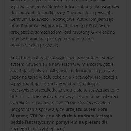
wyznaczone przez Ministra Infrastruktury dla ośrodków
doskonalenia techniki jazdy. Tuż obok toru powstało
Centrum Badawczo – Rozwojowe. Autodrom Jastrząb
obok Radomia jest otwarty dla każdego! Postaw na
przejażdżkę samochodem Ford Mustang GT4-Pack na
torze w Radomiu i przeżyj niezapomnianą,
motoryzacyjną przygodę.
Autodrom Jastrząb jest wyposażony w automatyczny
system nawadniania nawierzchni w miejscach, gdzie
znajdują się płyty poślizgowe, to dobra opcja podczas
jazdy na torze w celu szkolenia kierowców. Na każdej z
4 płyt znajdują się kurtyny wodne symulujące
rzeczywiste przeszkody. Znajduje się tu też wzniesienie
BIG HILL o dziesięcioprocentowym stopniu nachylenia i
szerokości najazdów blisko 40 metrów. Wszystkie te
udogodnienia sprawiają, że
przejazd autem Ford
Mustang GT4-Pack na obiekcie Autodrom Jastrząb
będzie fantastycznym pomysłem na prezent
dla
każdego fana szybkiej jazdy.