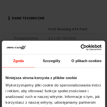
Tor Radom - Jastrząb daje okazję, by w bezpiecznych
warunkach przetestować tę wyjątkową konfigurację – z
niską masą, karbonowymi detalami i
hamulcami
DANE TECHNICZNE
Wilwood
, które trzymają ten potwór w ryzach. To nie
jest zwykła przejażdżka. To jazda samochodem, który
Ford Mustang GT4-Pack
wygląda i jeździ jak auto z wyścigu – ale dostępne dla
każdego, kto chce poczuć coś więcej niż codzienną
Przyspieszenie:
4.2
s do 100 km/h
drogę.
Idealne jako prezent lub spełnienie
Prędkość max:
280
km/h
motoryzacyjnego marzenia.
Moc:
620
KM
Zgoda
Szczegóły
O plikach cookies
Waga:
1505
kg
Napęd:
tył
Niniejsza strona korzysta z plików cookie
Pojemność:
5.0 l
Wykorzystujemy pliki cookie do spersonalizowania treści
i reklam, aby oferować funkcje społecznościowe i
Skrzynia biegów:
10-biegowa
analizować ruch w naszej witrynie. Informacje o tym, jak
korzystasz z naszej witryny, udostępniamy partnerom