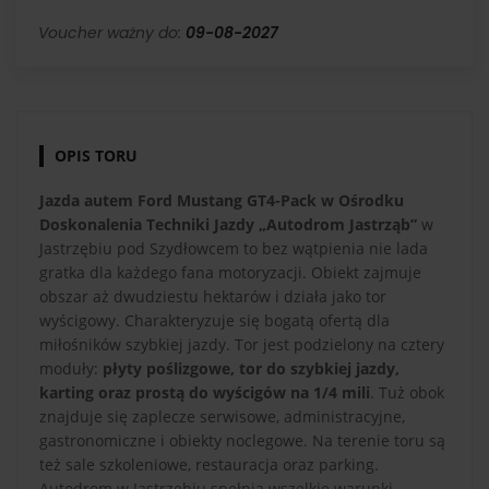
Voucher ważny do:
09-08-2027
OPIS TORU
Jazda autem Ford Mustang GT4-Pack w Ośrodku
Doskonalenia Techniki Jazdy „Autodrom Jastrząb”
w
Jastrzębiu pod Szydłowcem to bez wątpienia nie lada
gratka dla każdego fana motoryzacji. Obiekt zajmuje
obszar aż dwudziestu hektarów i działa jako tor
wyścigowy. Charakteryzuje się bogatą ofertą dla
miłośników szybkiej jazdy. Tor jest podzielony na cztery
moduły:
płyty poślizgowe, tor do szybkiej jazdy,
karting oraz prostą do wyścigów na 1/4 mili
. Tuż obok
znajduje się zaplecze serwisowe, administracyjne,
gastronomiczne i obiekty noclegowe. Na terenie toru są
też sale szkoleniowe, restauracja oraz parking.
Autodrom w Jastrzębiu spełnia wszelkie warunki