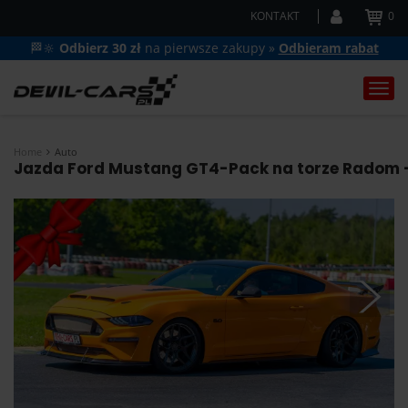
KONTAKT
0
🏁🔆
Odbierz 30 zł
na pierwsze zakupy »
Odbieram rabat
Togg
navi
Home
Auto
Jazda Ford Mustang GT4-Pack na torze Radom - 