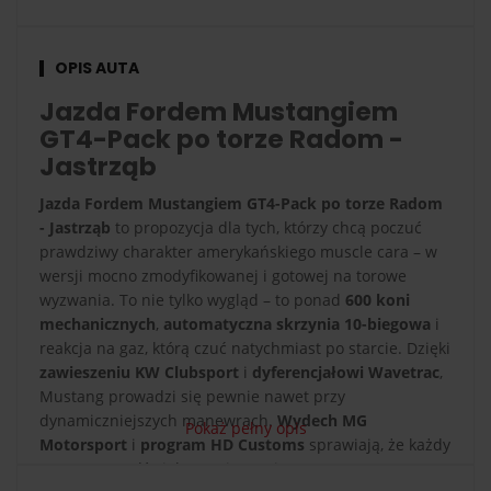
OPIS AUTA
Jazda Fordem Mustangiem
GT4-Pack po torze Radom -
Jastrząb
Jazda Fordem Mustangiem GT4-Pack po torze Radom
- Jastrząb
to propozycja dla tych, którzy chcą poczuć
prawdziwy charakter amerykańskiego muscle cara – w
wersji mocno zmodyfikowanej i gotowej na torowe
wyzwania. To nie tylko wygląd – to ponad
600 koni
mechanicznych
,
automatyczna skrzynia 10-biegowa
i
reakcja na gaz, którą czuć natychmiast po starcie. Dzięki
zawieszeniu KW Clubsport
i
dyferencjałowi Wavetrac
,
Mustang prowadzi się pewnie nawet przy
dynamiczniejszych manewrach.
Wydech MG
Pokaż pełny opis
Motorsport
i
program HD Customs
sprawiają, że każdy
metr toru to dźwięk, moc i emocje.