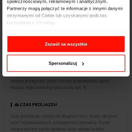
społecznościowym, reklamowym i analitycznym.
Partnerzy mogą połączyć te informacje z innymi danymi
WAŻNOŚĆ
otrzymanymi od Ciebie lub uzyskanymi podczas
korzystania z ich usług.
Voucher jest ważny 365 dni od daty zakupu. Voucher
opłacony kartą podarunkową ma taką samą ważność co
karta. Przejazdy są realizowane w sezonie od maja do
Zezwól na wszystkie
października.
REALIZACJA
Spersonalizuj
Aby zrealizować voucher, wybierz tor i zarezerwuj
termin przejazdu. Jeżeli chcesz poprowadzić auto,
musisz mieć ważne prawo jazdy kat. B.
CZAS PRZEJAZDU
Czas przejazdu zależy od długości toru, liczby okrążeń
oraz indywidualnych umiejętności kierowcy. Przed
rozpoczęciem jazdy opiekun auta omówi krótko