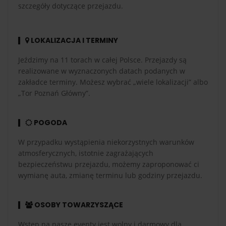
szczegóły dotyczące przejazdu.
LOKALIZACJA I TERMINY
Jeździmy na 11 torach w całej Polsce. Przejazdy są
realizowane w wyznaczonych datach podanych w
zakładce terminy. Możesz wybrać „wiele lokalizacji” albo
„Tor Poznań Główny”.
POGODA
W przypadku wystąpienia niekorzystnych warunków
atmosferycznych, istotnie zagrażających
bezpieczeństwu przejazdu, możemy zaproponować ci
wymianę auta, zmianę terminu lub godziny przejazdu.
OSOBY TOWARZYSZĄCE
Wstęp na nasze eventy jest wolny i darmowy dla