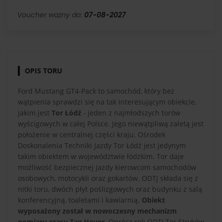
Voucher ważny do:
07-08-2027
OPIS TORU
Ford Mustang GT4-Pack to samochód, który bez
wątpienia sprawdzi się na tak interesującym obiekcie,
jakim jest
Tor Łódź
- jeden z najmłodszych torów
wyścigowych w całej Polsce. Jego niewątpliwą zaletą jest
położenie w centralnej części kraju. Ośrodek
Doskonalenia Techniki Jazdy Tor Łódź jest jedynym
takim obiektem w województwie łódzkim. Tor daje
możliwość bezpiecznej jazdy kierowcom samochodów
osobowych, motocykli oraz gokartów. ODTJ składa się z
nitki toru, dwóch płyt poślizgowych oraz budynku z salą
konferencyjną, toaletami i kawiarnią.
Obiekt
wyposażony został w nowoczesny mechanizm
pomiaru czasu Tag Heuer.
Oprócz roli ODTJ Tor Stryków