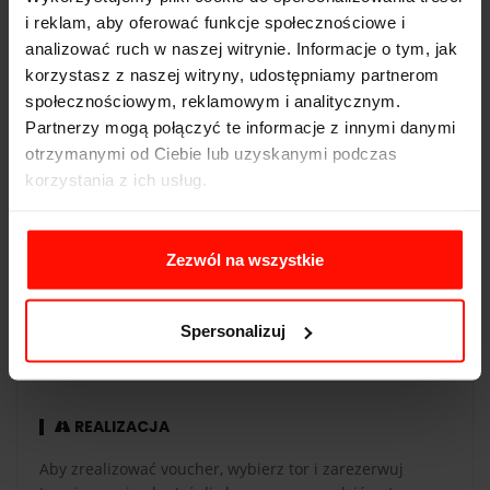
i reklam, aby oferować funkcje społecznościowe i
Napęd:
tył
analizować ruch w naszej witrynie. Informacje o tym, jak
korzystasz z naszej witryny, udostępniamy partnerom
Pojemność:
5.0 l
społecznościowym, reklamowym i analitycznym.
Skrzynia biegów:
10-biegowa
Partnerzy mogą połączyć te informacje z innymi danymi
otrzymanymi od Ciebie lub uzyskanymi podczas
korzystania z ich usług.
WAŻNOŚĆ
Zezwól na wszystkie
Voucher jest ważny 365 dni od daty zakupu. Voucher
opłacony kartą podarunkową ma taką samą ważność co
Spersonalizuj
karta. Przejazdy są realizowane w sezonie od maja do
października.
REALIZACJA
Aby zrealizować voucher, wybierz tor i zarezerwuj