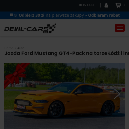
KONTAKT
0
🏁🔆
Odbierz 30 zł
na pierwsze zakupy »
Odbieram rabat
Togg
navi
Home
Auto
Jazda Ford Mustang GT4-Pack na torze Łódź i in