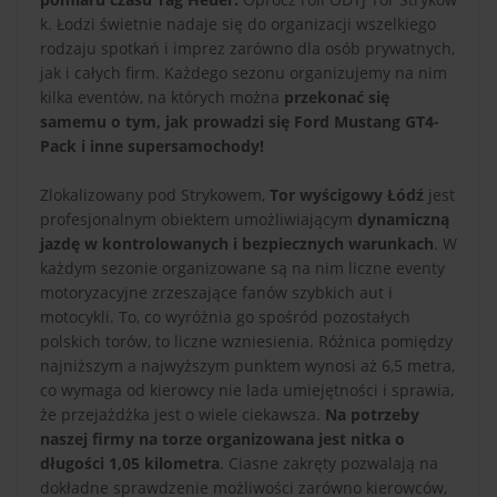
k. Łodzi świetnie nadaje się do organizacji wszelkiego
rodzaju spotkań i imprez zarówno dla osób prywatnych,
jak i całych firm. Każdego sezonu organizujemy na nim
kilka eventów, na których można
przekonać się
samemu o tym, jak prowadzi się Ford Mustang GT4-
Pack i inne supersamochody!
Zlokalizowany pod Strykowem,
Tor wyścigowy Łódź
jest
profesjonalnym obiektem umożliwiającym
dynamiczną
jazdę w kontrolowanych i bezpiecznych warunkach
. W
każdym sezonie organizowane są na nim liczne eventy
motoryzacyjne zrzeszające fanów szybkich aut i
motocykli. To, co wyróżnia go spośród pozostałych
polskich torów, to liczne wzniesienia. Różnica pomiędzy
najniższym a najwyższym punktem wynosi aż 6,5 metra,
co wymaga od kierowcy nie lada umiejętności i sprawia,
że przejażdżka jest o wiele ciekawsza.
Na potrzeby
naszej firmy na torze organizowana jest nitka o
długości 1,05 kilometra
. Ciasne zakręty pozwalają na
dokładne sprawdzenie możliwości zarówno kierowców,