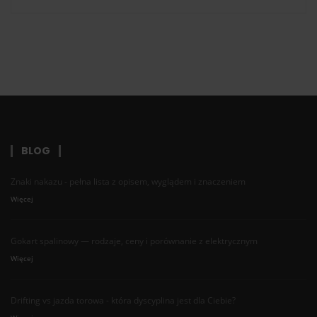
BLOG
Znaki nakazu - pełna lista z opisem, wyglądem i znaczeniem
Więcej
Gokart spalinowy — rodzaje, ceny i porównanie z elektrycznym
Więcej
Drifting vs jazda torowa - która dyscyplina jest dla Ciebie?