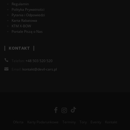
Regulamin
Polityka Prywatności
Pytania i Odpowiedzi
Karta Rabatowa
KTM X-BOW
Portale Piszą o Nas
KONTAKT
Telefon:
+48 503 520 520
Email:
kontakt@devil-cars.pl
Oferta
Karty Podarunkowe
Terminy
Tory
Eventy
Kontakt