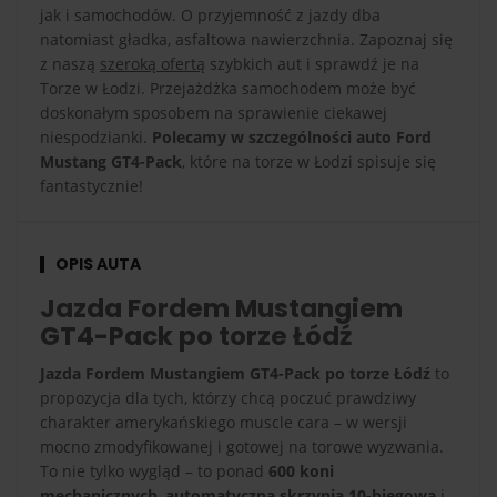
jak i samochodów. O przyjemność z jazdy dba
natomiast gładka, asfaltowa nawierzchnia. Zapoznaj się
z naszą
szeroką ofertą
szybkich aut i sprawdź je na
Torze w Łodzi. Przejażdżka samochodem może być
doskonałym sposobem na sprawienie ciekawej
niespodzianki.
Polecamy w szczególności auto Ford
Mustang GT4-Pack
, które na torze w Łodzi spisuje się
fantastycznie!
OPIS AUTA
Jazda Fordem Mustangiem
GT4-Pack po torze Łódź
Jazda Fordem Mustangiem GT4-Pack po torze Łódź
to
propozycja dla tych, którzy chcą poczuć prawdziwy
charakter amerykańskiego muscle cara – w wersji
mocno zmodyfikowanej i gotowej na torowe wyzwania.
To nie tylko wygląd – to ponad
600 koni
mechanicznych
,
automatyczna skrzynia 10-biegowa
i