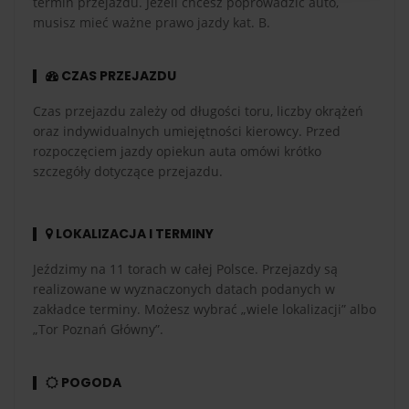
termin przejazdu. Jeżeli chcesz poprowadzić auto,
musisz mieć ważne prawo jazdy kat. B.
CZAS PRZEJAZDU
Czas przejazdu zależy od długości toru, liczby okrążeń
oraz indywidualnych umiejętności kierowcy. Przed
rozpoczęciem jazdy opiekun auta omówi krótko
szczegóły dotyczące przejazdu.
LOKALIZACJA I TERMINY
Jeździmy na 11 torach w całej Polsce. Przejazdy są
realizowane w wyznaczonych datach podanych w
zakładce terminy. Możesz wybrać „wiele lokalizacji” albo
„Tor Poznań Główny”.
POGODA