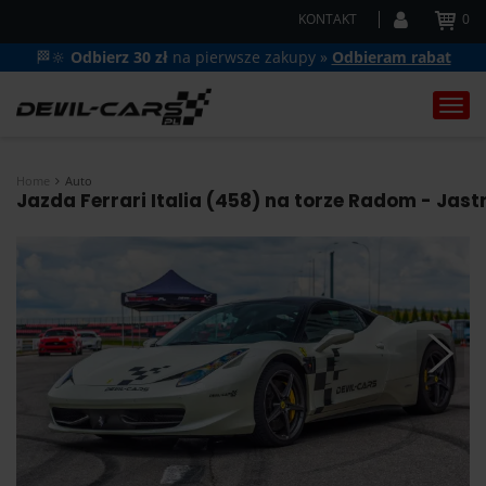
KONTAKT
0
🏁🔆
Odbierz 30 zł
na pierwsze zakupy »
Odbieram rabat
Togg
navi
Home
Auto
Jazda Ferrari Italia (458) na torze Radom - Jast