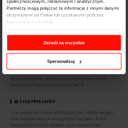
społecznościowym, reklamowym i analitycznym.
Partnerzy mogą połączyć te informacje z innymi danymi
WAŻNOŚĆ
otrzymanymi od Ciebie lub uzyskanymi podczas
korzystania z ich usług.
Voucher jest ważny 365 dni od daty zakupu. Voucher
opłacony kartą podarunkową ma taką samą ważność co
karta. Przejazdy są realizowane w sezonie od maja do
Zezwól na wszystkie
października.
REALIZACJA
Spersonalizuj
Aby zrealizować voucher, wybierz tor i zarezerwuj
termin przejazdu. Jeżeli chcesz poprowadzić auto,
musisz mieć ważne prawo jazdy kat. B.
CZAS PRZEJAZDU
Czas przejazdu zależy od długości toru, liczby okrążeń
oraz indywidualnych umiejętności kierowcy. Przed
rozpoczęciem jazdy opiekun auta omówi krótko