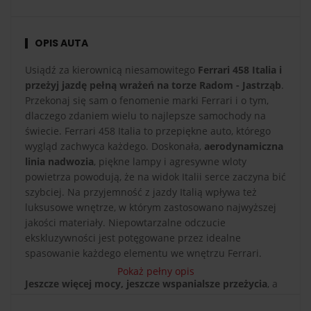
OPIS AUTA
Usiądź za kierownicą niesamowitego
Ferrari 458 Italia i
przeżyj jazdę pełną wrażeń na torze Radom - Jastrząb
.
Przekonaj się sam o fenomenie marki Ferrari i o tym,
dlaczego zdaniem wielu to najlepsze samochody na
świecie. Ferrari 458 Italia to przepiękne auto, którego
wygląd zachwyca każdego. Doskonała,
aerodynamiczna
linia nadwozia
, piękne lampy i agresywne wloty
powietrza powodują, że na widok Italii serce zaczyna bić
szybciej. Na przyjemność z jazdy Italią wpływa też
luksusowe wnętrze, w którym zastosowano najwyższej
jakości materiały. Niepowtarzalne odczucie
ekskluzywności jest potęgowane przez idealne
spasowanie każdego elementu we wnętrzu Ferrari.
Pokaż pełny opis
Jeszcze więcej mocy, jeszcze wspanialsze przeżycia
, a
co za tym idzie jeszcze bardziej ekscytujący prezent.