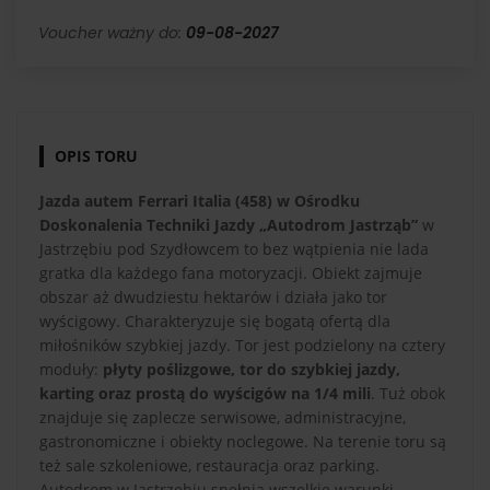
Voucher ważny do:
09-08-2027
OPIS TORU
Jazda autem Ferrari Italia (458) w Ośrodku
Doskonalenia Techniki Jazdy „Autodrom Jastrząb”
w
Jastrzębiu pod Szydłowcem to bez wątpienia nie lada
gratka dla każdego fana motoryzacji. Obiekt zajmuje
obszar aż dwudziestu hektarów i działa jako tor
wyścigowy. Charakteryzuje się bogatą ofertą dla
miłośników szybkiej jazdy. Tor jest podzielony na cztery
moduły:
płyty poślizgowe, tor do szybkiej jazdy,
karting oraz prostą do wyścigów na 1/4 mili
. Tuż obok
znajduje się zaplecze serwisowe, administracyjne,
gastronomiczne i obiekty noclegowe. Na terenie toru są
też sale szkoleniowe, restauracja oraz parking.
Autodrom w Jastrzębiu spełnia wszelkie warunki