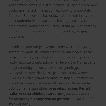
wyznaczone przez Ministra Infrastruktury dla ośrodków
doskonalenia techniki jazdy. Tuż obok toru powstało
Centrum Badawczo – Rozwojowe. Autodrom Jastrząb
obok Radomia jest otwarty dla każdego! Postaw na
przejażdżkę samochodem Ferrari Italia (458) na torze w
Radomiu i przeżyj niezapomnianą, motoryzacyjną
przygodę.
Autodrom Jastrząb jest wyposażony w automatyczny
system nawadniania nawierzchni w miejscach, gdzie
znajdują się płyty poślizgowe, to dobra opcja podczas
jazdy na torze w celu szkolenia kierowców. Na każdej z
4 płyt znajdują się kurtyny wodne symulujące
rzeczywiste przeszkody. Znajduje się tu też wzniesienie
BIG HILL o dziesięcioprocentowym stopniu nachylenia i
szerokości najazdów blisko 40 metrów. Wszystkie te
udogodnienia sprawiają, że
przejazd autem Ferrari
Italia (458) na obiekcie Autodrom Jastrząb będzie
fantastycznym pomysłem na prezent
dla każdego fana
szybkiej jazdy.