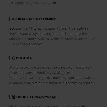
szczegóły dotyczące przejazdu.
LOKALIZACJA I TERMINY
Jeździmy na 11 torach w całej Polsce. Przejazdy są
realizowane w wyznaczonych datach podanych w
zakładce terminy. Możesz wybrać „wiele lokalizacji” albo
„Tor Poznań Główny”.
POGODA
W przypadku wystąpienia niekorzystnych warunków
atmosferycznych, istotnie zagrażających
bezpieczeństwu przejazdu, możemy zaproponować ci
wymianę auta, zmianę terminu lub godziny przejazdu.
OSOBY TOWARZYSZĄCE
Wstęp na nasze eventy jest wolny i darmowy dla