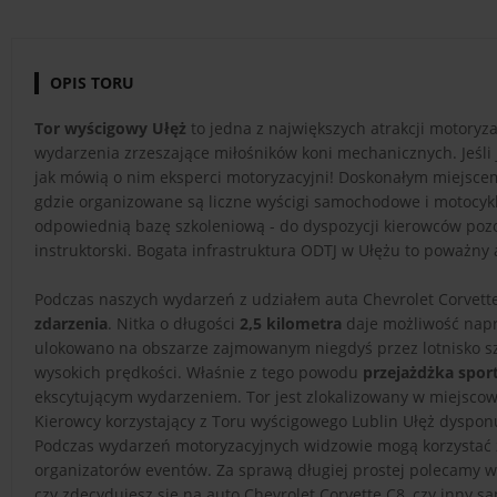
OPIS TORU
Tor wyścigowy Ułęż
to jedna z największych atrakcji motoryz
wydarzenia zrzeszające miłośników koni mechanicznych. Jeśli je
jak mówią o nim eksperci motoryzacyjni! Doskonałym miejsce
gdzie organizowane są liczne wyścigi samochodowe i motocyk
odpowiednią bazę szkoleniową - do dyspozycji kierowców pozo
instruktorski. Bogata infrastruktura ODTJ w Ułężu to poważn
Podczas naszych wydarzeń z udziałem auta Chevrolet Corvette
zdarzenia
. Nitka o długości
2,5 kilometra
daje możliwość nap
ulokowano na obszarze zajmowanym niegdyś przez lotnisko szk
wysokich prędkości. Właśnie z tego powodu
przejażdżka spo
ekscytującym wydarzeniem. Tor jest zlokalizowany w miejscow
Kierowcy korzystający z Toru wyścigowego Lublin Ułęż dyspo
Podczas wydarzeń motoryzacyjnych widzowie mogą korzystać z
organizatorów eventów. Za sprawą długiej prostej polecamy w 
czy zdecydujesz się na auto Chevrolet Corvette C8, czy inny 