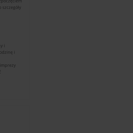
ozpoczęciem
o szczegóły
y i
odzinę i
 imprezy
ć