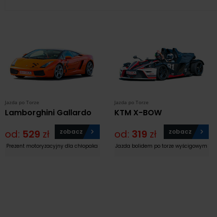
Jazda po Torze
Jazda po Torze
Lamborghini Gallardo
KTM X-BOW
od:
529
zł
zobacz
od:
319
zł
zobacz
Prezent motoryzacyjny dla chłopaka
Jazda bolidem po torze wyścigowym