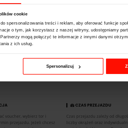
3.5
s do 100 km/h
 plików cookie
320
km/h
do spersonalizowania treści i reklam, aby oferować funkcje sp
482
KM
ormacje o tym, jak korzystasz z naszej witryny, udostępniamy p
Partnerzy mogą połączyć te informacje z innymi danymi otrzym
1530
kg
nia z ich usług.
tył
6.2 l
Spersonalizuj
Z
automatyczna
CJA
CZAS PRZEJAZDU
ać voucher, wybierz tor i
Czas przejazdu zależy od długośc
rmin przejazdu. Jeżeli chcesz
liczby okrążeń oraz indywidual