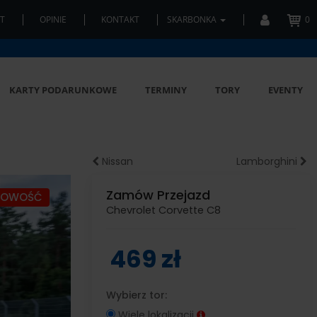
T
OPINIE
KONTAKT
SKARBONKA
0
KARTY PODARUNKOWE
TERMINY
TORY
EVENTY
Nissan
Lamborghini
Zamów Przejazd
NOWOŚĆ
Chevrolet Corvette C8
469 zł
Wybierz tor:
Wiele lokalizacji