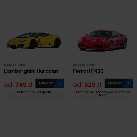
Jazda po Torze
Jazda po Torze
Lamborghini Huracan
Ferrari F430
od:
749
zł
zobacz
od:
529
zł
zobacz
Marzenie w wersji V10
Przejażdżka sportowym autem po
torze