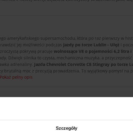
go amerykańskiego supersamochodu, która po raz pierwszy w histo
prawdzić jej możliwości podczas
jazdy po torze Lublin - Ułęż
i poczu
ezroczystą pokrywą pracuje
wolnossące V8 o pojemności 6,2 litra 
ndy. Dźwięk silnika to czysta, mechaniczna muzyka, a przyczepność 
dawka adrenaliny.
Jazda Chevrolet Corvette C8 Stingray po torze Lu
czy brutalną moc z precyzją prowadzenia. To wyjątkowy pomysł na p
Pokaż pełny opis
Szczegóły
Chevrolet Corvette C8