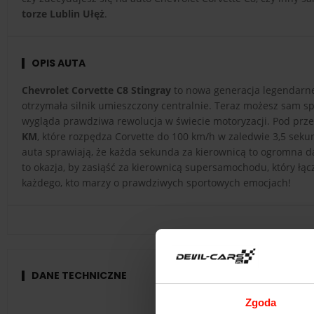
torze Lublin Ułęż
.
OPIS AUTA
Chevrolet Corvette C8 Stingray
to nowa generacja legendarne
otrzymała silnik umieszczony centralnie. Teraz możesz sam s
wygląda prawdziwa rewolucja w świecie motoryzacji. Pod prz
KM
, które rozpędza Corvette do 100 km/h w zaledwie 3,5 seku
auta sprawiają, że każda sekunda za kierownicą to ogromna 
to okazja, by zasiąść za kierownicą supersamochodu, który łą
każdego, kto marzy o prawdziwych sportowych emocjach!
DANE TECHNICZNE
Zgoda