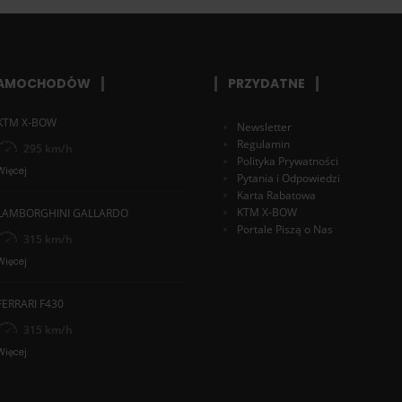
SAMOCHODÓW
PRZYDATNE
KTM X-BOW
Newsletter
Regulamin
295 km/h
Polityka Prywatności
Więcej
Pytania i Odpowiedzi
Karta Rabatowa
KTM X-BOW
LAMBORGHINI GALLARDO
Portale Piszą o Nas
315 km/h
Więcej
FERRARI F430
315 km/h
Więcej