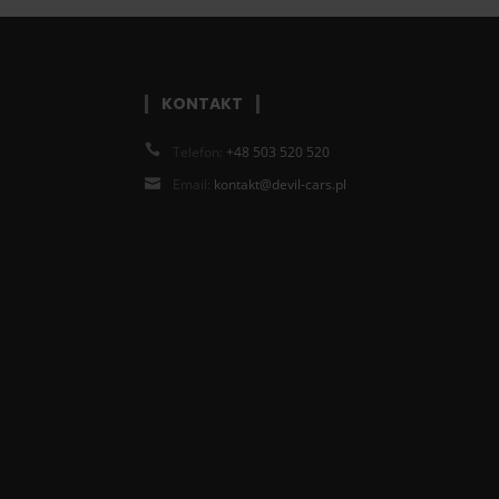
KONTAKT
Telefon:
+48 503 520 520
Email:
kontakt@devil-cars.pl