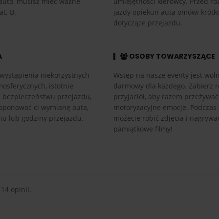
auto, musisz mieć ważne
umiejętności kierowcy. Przed r
at. B.
jazdy opiekun auta omówi krótk
dotyczące przejazdu.
A
OSOBY TOWARZYSZĄCE
wystąpienia niekorzystnych
Wstęp na nasze eventy jest woln
osferycznych, istotnie
darmowy dla każdego. Zabierz r
h bezpieczeństwu przejazdu,
przyjaciół, aby razem przeżywać
ponować ci wymianę auta,
motoryzacyjne emocje. Podczas
nu lub godziny przejazdu.
możecie robić zdjęcia i nagrywa
pamiątkowe filmy!
 14 opinii.