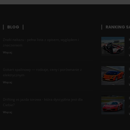
BLOG
RANKING 
Znaki nakazu - pełna lista z opisem, wyglądem i
znaczeniem
Więcej
Gokart spalinowy — rodzaje, ceny i porównanie z
elektrycznym
Więcej
Drifting vs jazda torowa - która dyscyplina jest dla
Ciebie?
Więcej