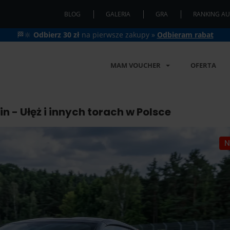
BLOG
GALERIA
GRA
RANKING AU
🏁🔆
Odbierz 30 zł
na pierwsze zakupy »
Odbieram rabat
MAM VOUCHER
OFERTA
n - Ułęż i innych torach w Polsce