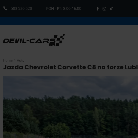
503 520 520
PON - PT: 8.00-16.00
Home
Auto
Jazda Chevrolet Corvette C8 na torze Lubli