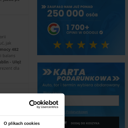
rii
ć, jak
i mocy 482
i balans
blin - Ułęż
rezent dla
Wpisz kwotę
Więcej o Karcie Podarunkowej
O plikach cookies
DODAJ DO KOSZYKA