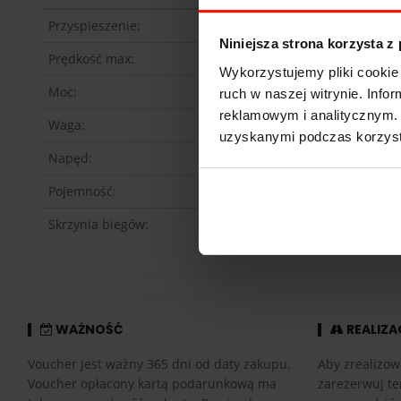
Przyspieszenie:
Niniejsza strona korzysta z
Prędkość max:
Wykorzystujemy pliki cookie 
Moc:
ruch w naszej witrynie. Inf
reklamowym i analitycznym. 
Waga:
uzyskanymi podczas korzysta
Napęd:
Pojemność:
Skrzynia biegów:
WAŻNOŚĆ
REALIZA
Voucher jest ważny 365 dni od daty zakupu.
Aby zrealizow
Voucher opłacony kartą podarunkową ma
zarezerwuj te