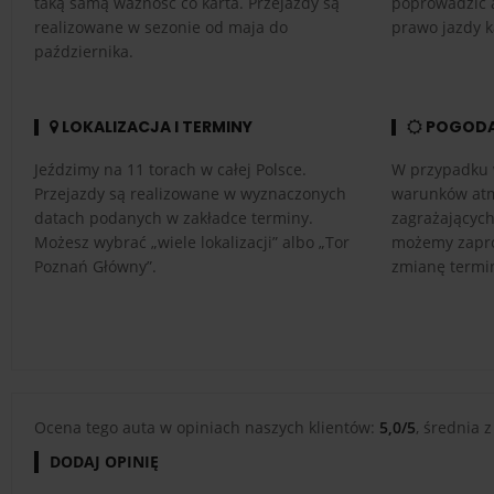
taką samą ważność co karta. Przejazdy są
poprowadzić 
realizowane w sezonie od maja do
prawo jazdy k
października.
LOKALIZACJA I TERMINY
POGOD
Jeździmy na 11 torach w całej Polsce.
W przypadku 
Przejazdy są realizowane w wyznaczonych
warunków atm
datach podanych w zakładce terminy.
zagrażającyc
Możesz wybrać „wiele lokalizacji” albo „Tor
możemy zapro
Poznań Główny”.
zmianę termi
Ocena tego auta w opiniach naszych klientów:
5,0/5
, średnia z
DODAJ OPINIĘ