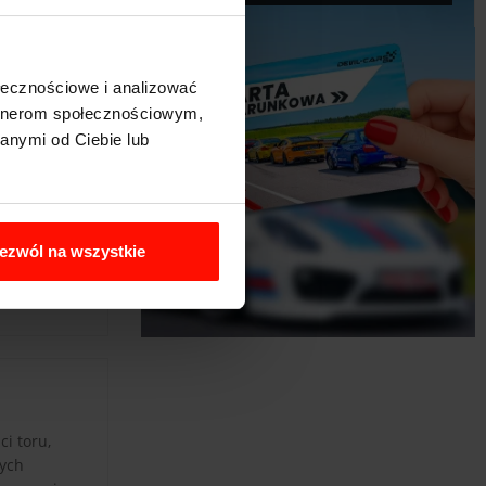
ołecznościowe i analizować
artnerom społecznościowym,
anymi od Ciebie lub
ezwól na wszystkie
i toru,
nych