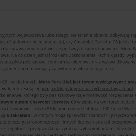
acyjnych województwa lubelskiego. Na terenie obiektu odbywają się
steś jednym z nich, przetestuj, czy Chevrolet Corvette C8 jeździ ta
m do sprawdzenia możliwości sportowych samochodów jest Moto Pa
lowe. Na co dzień jest Ośrodkiem Doskonalenia Technik Jazdy, wy
stają płyty poślizgowe, centrum szkoleniowe oraz wykwalifikowany
y argument przemawiający za wyborem właśnie tego toru.
 C8 i wielu innych,
Moto Park Ułęż jest torem wyścigowym z pr
rawdę interesującej
przejażdżki jednym z naszych sportowych aut
.
oleniowe, którego były pas startowy daje możliwość rozpędzenia 
rtowym autem Chevrolet Corvette C8
właśnie na tym torze będzie
ości Nowodwór - około 56 kilometrów od Lublina i 100 km od Wars
nują
5 zakrętami
, w których mogą sprawdzić zwinność i przyczepnoś
 zaplecza gastronomicznego i innych licznych atrakcji przygotowa
szczególności przejażdżki naszymi najszybszymi autami. Niezależn
samochód z naszej oferty, będziesz zachwycony wrażeniami, jakie da