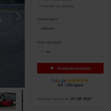
Poznań Tor Główny
Usiądź jako:
Kierowca
Ilość okrążeń:
1 - okr.
Dodaj do koszyka
4.6
2161 opinii
Voucher ważny do:
07-08-2027