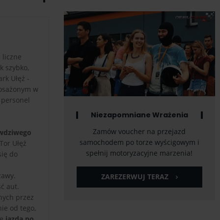
 liczne
k szybko,
rk Ułęż -
posażonym w
 personel
Niezapomniane Wrażenia
Zamów voucher na przejazd
awdziwego
samochodem po torze wyścigowym i
 Tor Ułęż
spełnij motoryzacyjne marzenia!
się do
zawy.
ZAREZERWUJ TERAZ
ć aut.
nych przez
ie od tego,
je
jazda po