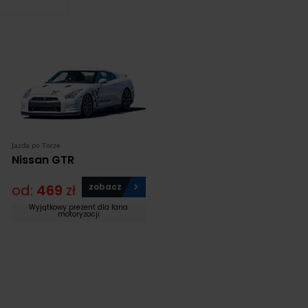
Jazda po Torze
Nissan GTR
od:
469
zł
zobacz
Wyjątkowy prezent dla fana
motoryzacji