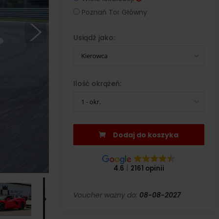
Poznań Tor Główny
Usiądź jako:
Kierowca
Ilość okrążeń:
1 - okr.
Dodaj do koszyka
4.6
2161 opinii
Voucher ważny do:
08-08-2027