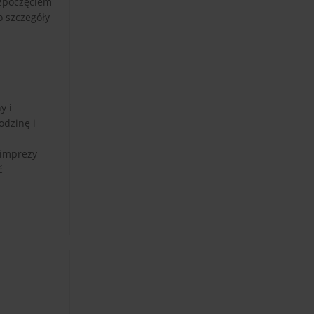
ozpoczęciem
o szczegóły
y i
odzinę i
 imprezy
ć