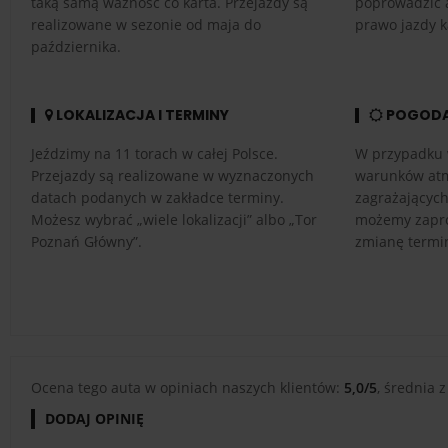
taką samą ważność co karta. Przejazdy są
poprowadzić 
realizowane w sezonie od maja do
prawo jazdy k
października.
LOKALIZACJA I TERMINY
POGOD
Jeździmy na 11 torach w całej Polsce.
W przypadku 
Przejazdy są realizowane w wyznaczonych
warunków atm
datach podanych w zakładce terminy.
zagrażającyc
Możesz wybrać „wiele lokalizacji” albo „Tor
możemy zapro
Poznań Główny”.
zmianę termi
Ocena tego auta w opiniach naszych klientów:
5,0/5
, średnia z
DODAJ OPINIĘ