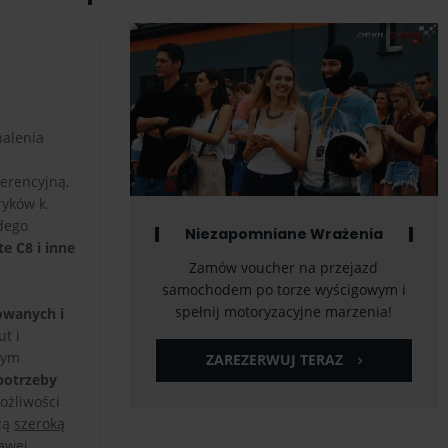
nalenia
erencyjną,
ryków k.
żdego
Niezapomniane Wrażenia
e C8 i inne
Zamów voucher na przejazd
samochodem po torze wyścigowym i
spełnij motoryzacyjne marzenia!
owanych i
t i
zym
ZAREZERWUJ TERAZ
potrzeby
ożliwości
zą
szeroką
awej