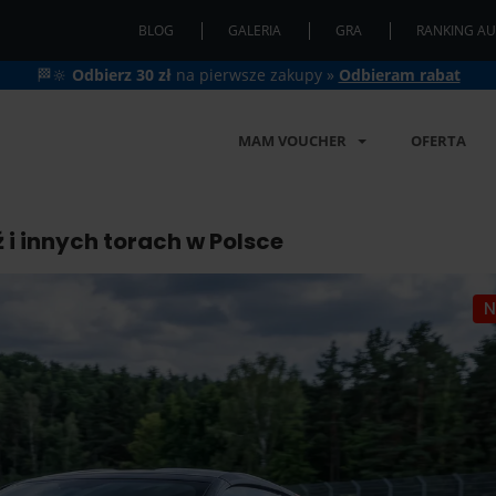
BLOG
GALERIA
GRA
RANKING AU
🏁🔆
Odbierz 30 zł
na pierwsze zakupy »
Odbieram rabat
MAM VOUCHER
OFERTA
 i innych torach w Polsce