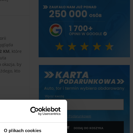
rii
wygląda
82 KM
, które
auta
 okazja, by
żdego, kto
Wpisz kwotę
Więcej o Karcie Podarunkowej
DODAJ DO KOSZYKA
O plikach cookies