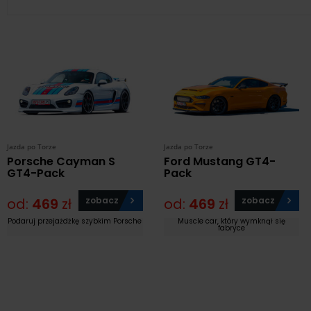
Jazda po Torze
Jazda po Torze
Porsche Cayman S
Ford Mustang GT4-
GT4-Pack
Pack
od:
469
zł
zobacz
od:
469
zł
zobacz
Podaruj przejażdżkę szybkim Porsche
Muscle car, który wymknął się
fabryce