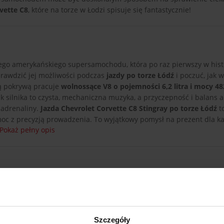
vette C8
, które na torze w Łodzi spisuje się fantastycznie!
go amerykańskiego supersamochodu, która po raz pierwszy w histo
prawdzić jej możliwości podczas
jazdy po torze Łódź
i poczuć, jak 
tą pokrywą pracuje
wolnossące V8 o pojemności 6,2 litra i mocy 4
 silnika to czysta, mechaniczna muzyka, a przyczepność i balans 
 adrenaliny.
Jazda Chevrolet Corvette C8 Stingray po torze Łódź
to
moc z precyzją prowadzenia. To wyjątkowy pomysł na prezent dla ka
Pokaż pełny opis
Chevrolet Corvette C8
Szczegóły