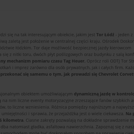
zi się na tak interesującym obiekcie, jakim jest
Tor Łódź
- jeden z
wą zaletą jest położenie w centralnej części kraju. Ośrodek Dosko
ództwie łódzkim. Tor daje możliwość bezpiecznej jazdy kierowcom
ię z nitki toru, dwóch płyt poślizgowych oraz budynku z salą konf
sny mechanizm pomiaru czasu Tag Heuer.
Oprócz roli ODTJ Tor St
potkań i imprez zarówno dla osób prywatnych, jak i całych firm. Ka
a
przekonać się samemu o tym, jak prowadzi się Chevrolet Corvett
esjonalnym obiektem umożliwiającym
dynamiczną jazdę w kontrol
 na nim liczne eventy motoryzacyjne zrzeszające fanów szybkich au
orów, to liczne wzniesienia. Różnica pomiędzy najniższym a najwyżs
umiejętności i sprawia, że przejażdżka jest o wiele ciekawsza.
Na 
05 kilometra
. Ciasne zakręty pozwalają na dokładne sprawdzenie m
dba natomiast gładka, asfaltowa nawierzchnia. Zapoznaj się z nas
żka samochodem może być doskonałym sposobem na sprawienie ciek