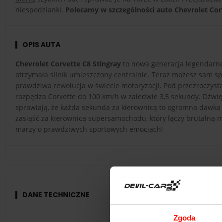
niespodzianki.
Polecamy w szczególności auto Chevrolet Cor
OPIS AUTA
Chevrolet Corvette C8 Stingray
to nowa generacja legendarne
otrzymała silnik umieszczony centralnie. Teraz możesz sam s
prawdziwa rewolucja w świecie motoryzacji. Pod przezroczys
rozpędza Corvette do 100 km/h w zaledwie 3,5 sekundy. Dźwięk
sprawiają, że każda sekunda za kierownicą to ogromna dawka
zasiąść za kierownicą supersamochodu, który łączy brutalną 
marzy o prawdziwych sportowych emocjach!
DANE TECHNICZNE
Zgoda