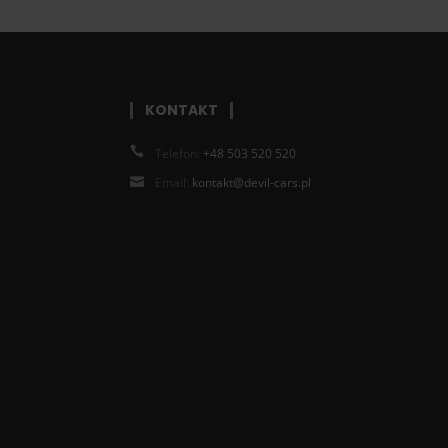
KONTAKT
Telefon:
+48 503 520 520
Email:
kontakt@devil-cars.pl