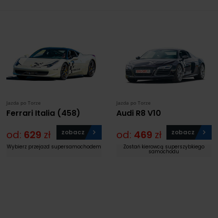
Jazda po Torze
Jazda po Torze
Ferrari Italia (458)
Audi R8 V10
od:
629
zł
zobacz
od:
469
zł
zobacz
Wybierz przejazd supersamochodem
Zostań kierowcą superszybkiego
samochodu