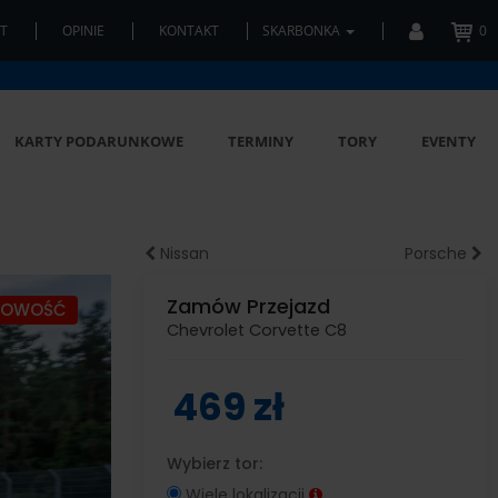
T
OPINIE
KONTAKT
SKARBONKA
0
KARTY PODARUNKOWE
TERMINY
TORY
EVENTY
Nissan
Porsche
Zamów Przejazd
NOWOŚĆ
Chevrolet Corvette C8
469 zł
Wybierz tor:
Wiele lokalizacji