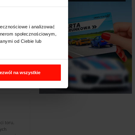
ołecznościowe i analizować
artnerom społecznościowym,
anymi od Ciebie lub
ezwól na wszystkie
i toru,
nych