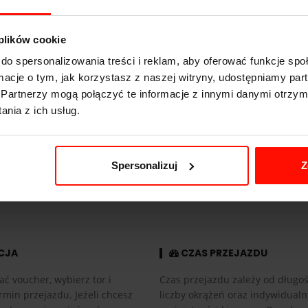
3.5
s do 100 km/h
 plików cookie
320
km/h
do spersonalizowania treści i reklam, aby oferować funkcje sp
482
KM
ormacje o tym, jak korzystasz z naszej witryny, udostępniamy p
Partnerzy mogą połączyć te informacje z innymi danymi otrzym
1530
kg
nia z ich usług.
tył
6.2 l
Spersonalizuj
Z
automatyczna
CJA
CZAS PRZEJAZDU
ać voucher, wybierz tor i
Czas przejazdu zależy od długośc
rmin przejazdu. Jeżeli chcesz
liczby okrążeń oraz indywidual