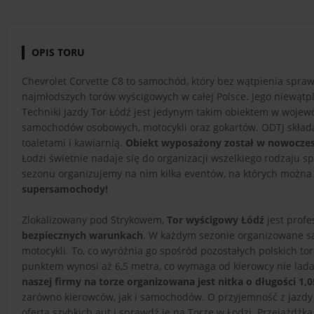
OPIS TORU
Chevrolet Corvette C8 to samochód, który bez wątpienia sprawd
najmłodszych torów wyścigowych w całej Polsce. Jego niewątpli
Techniki Jazdy Tor Łódź jest jedynym takim obiektem w wojew
samochodów osobowych, motocykli oraz gokartów. ODTJ składa s
toaletami i kawiarnią.
Obiekt wyposażony został w nowocze
Łodzi świetnie nadaje się do organizacji wszelkiego rodzaju s
sezonu organizujemy na nim kilka eventów, na których możn
supersamochody!
Zlokalizowany pod Strykowem,
Tor wyścigowy Łódź
jest prof
bezpiecznych warunkach
. W każdym sezonie organizowane są
motocykli. To, co wyróżnia go spośród pozostałych polskich t
punktem wynosi aż 6,5 metra, co wymaga od kierowcy nie lada 
naszej firmy na torze organizowana jest nitka o długości 1,
zarówno kierowców, jak i samochodów. O przyjemność z jazdy 
ofertą
szybkich aut i sprawdź je na Torze w Łodzi. Przejażd