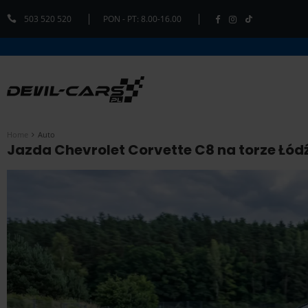
503 520 520
PON - PT: 8.00-16.00
Home
Auto
Jazda Chevrolet Corvette C8 na torze Łódź