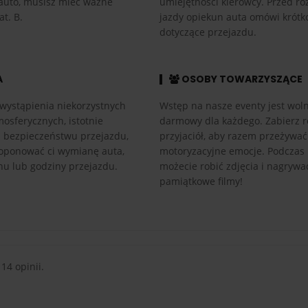
auto, musisz mieć ważne
umiejętności kierowcy. Przed r
at. B.
jazdy opiekun auta omówi krótk
dotyczące przejazdu.
A
OSOBY TOWARZYSZĄCE
wystąpienia niekorzystnych
Wstęp na nasze eventy jest woln
osferycznych, istotnie
darmowy dla każdego. Zabierz r
h bezpieczeństwu przejazdu,
przyjaciół, aby razem przeżywać
ponować ci wymianę auta,
motoryzacyjne emocje. Podczas
nu lub godziny przejazdu.
możecie robić zdjęcia i nagrywa
pamiątkowe filmy!
 14 opinii.