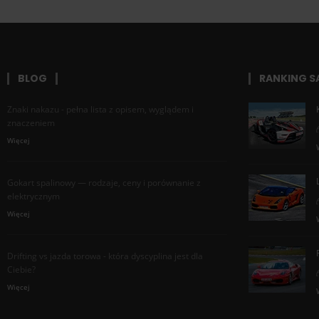
BLOG
RANKING 
Znaki nakazu - pełna lista z opisem, wyglądem i
znaczeniem
Więcej
Gokart spalinowy — rodzaje, ceny i porównanie z
elektrycznym
Więcej
Drifting vs jazda torowa - która dyscyplina jest dla
Ciebie?
Więcej