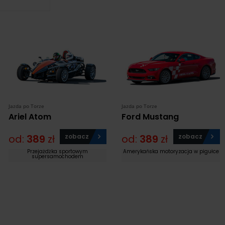
Jazda po Torze
Jazda po Torze
Ariel Atom
Ford Mustang
od:
389
zł
zobacz
od:
389
zł
zobacz
Przejażdżka sportowym
Amerykańska motoryzacja w pigułce
supersamochodem