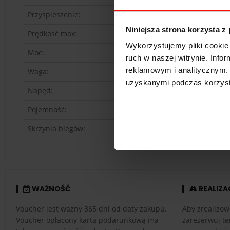
Przyspieszenie:
Niniejsza strona korzysta z
Prędkość max:
Wykorzystujemy pliki cookie 
Moc:
ruch w naszej witrynie. Inf
reklamowym i analitycznym. 
Waga:
uzyskanymi podczas korzysta
Napęd:
Pojemność:
Skrzynia biegów:
WAŻNOŚĆ
REALIZA
Voucher jest ważny 365 dni od daty zakupu.
Aby zrealizow
Voucher opłacony kartą podarunkową ma
zarezerwuj te