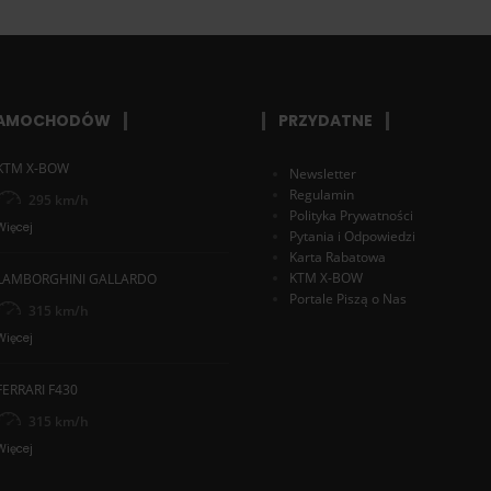
SAMOCHODÓW
PRZYDATNE
KTM X-BOW
Newsletter
Regulamin
295 km/h
Polityka Prywatności
Więcej
Pytania i Odpowiedzi
Karta Rabatowa
KTM X-BOW
LAMBORGHINI GALLARDO
Portale Piszą o Nas
315 km/h
Więcej
FERRARI F430
315 km/h
Więcej