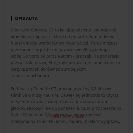
OPIS AUTA
Chevrolet Corvette C7 to kolejna odsłona legendarnej
amerykańskiej marki, która od ponad siedmiu dekad
budzi emocje wśród fanów motoryzacji. Teraz możesz
przekonać się, jak brzmi prawdziwe V8, wybierając
jazdę Corvette po torze Radom - Jastrząb. Ta generacja
przywróciła nazwę Stingray i pokazała, że amerykańska
klasyka potrafi dorównać europejskim
supersamochodom.
Pod maską Corvette C7 pracuje potężny 6,2-litrowy
silnik V8 o mocy 466 KM. Dźwięk tej jednostki to czysta
przyjemność dla każdego fana aut z charakterem –
głęboki, rasowy i nie do pomylenia. Auto przyspiesza od
0 do 100 km/h w 3,6 sekundy, a jego prędkość
Pokaż pełny opis
maksymalna to aż 330 km/h. Podaruj bliskim wyjątkowy
prezent – jazdę Chevrolet Corvette C7 po torze Radom -