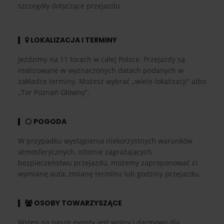
szczegóły dotyczące przejazdu.
LOKALIZACJA I TERMINY
Jeździmy na 11 torach w całej Polsce. Przejazdy są
realizowane w wyznaczonych datach podanych w
zakładce terminy. Możesz wybrać „wiele lokalizacji” albo
„Tor Poznań Główny”.
POGODA
W przypadku wystąpienia niekorzystnych warunków
atmosferycznych, istotnie zagrażających
bezpieczeństwu przejazdu, możemy zaproponować ci
wymianę auta, zmianę terminu lub godziny przejazdu.
OSOBY TOWARZYSZĄCE
Wstęp na nasze eventy jest wolny i darmowy dla