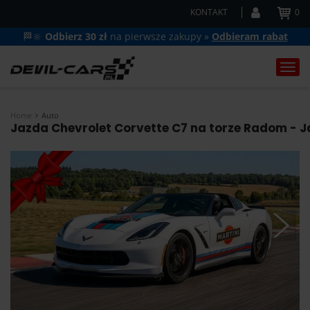
KONTAKT
0
🏁🔆
Odbierz 30 zł
na pierwsze zakupy »
Odbieram rabat
Togg
navi
Home
Auto
Jazda Chevrolet Corvette C7 na torze Radom - Ja