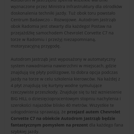
wyznaczone przez Ministra Infrastruktury dla ośrodków
doskonalenia techniki jazdy. Tuż obok toru powstało
Centrum Badawczo – Rozwojowe. Autodrom Jastrząb
obok Radomia jest otwarty dla każdego! Postaw na
przejażdżkę samochodem Chevrolet Corvette C7 na
torze w Radomiu i przeżyj niezapomnianą,
motoryzacyjną przygodę.
Autodrom Jastrząb jest wyposażony w automatyczny
system nawadniania nawierzchni w miejscach, gdzie
znajdują się płyty poślizgowe, to dobra opcja podczas
jazdy na torze w celu szkolenia kierowców. Na każdej z
4 płyt znajdują się kurtyny wodne symulujące
rzeczywiste przeszkody. Znajduje się tu też wzniesienie
BIG HILL o dziesięcioprocentowym stopniu nachylenia i
szerokości najazdów blisko 40 metrów. Wszystkie te
udogodnienia sprawiają, że
przejazd autem Chevrolet
Corvette C7 na obiekcie Autodrom Jastrząb będzie
fantastycznym pomysłem na prezent
dla każdego fana
szybkiej jazdy.