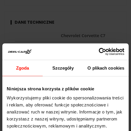
Jastrząb i zafunduj im emocje, które zostają w pamięci
na długo!
DANE TECHNICZNE
Chevrolet Corvette C7
Przyspieszenie:
3.6
s do 100 km/h
Prędkość max:
330
km/h
Zgoda
Szczegóły
O plikach cookies
Moc:
466
KM
Waga:
1500
kg
Niniejsza strona korzysta z plików cookie
Napęd:
tył
Wykorzystujemy pliki cookie do spersonalizowania treści
Pojemność:
6.2 l
i reklam, aby oferować funkcje społecznościowe i
Skrzynia biegów:
6-biegowa
analizować ruch w naszej witrynie. Informacje o tym, jak
korzystasz z naszej witryny, udostępniamy partnerom
społecznościowym, reklamowym i analitycznym.