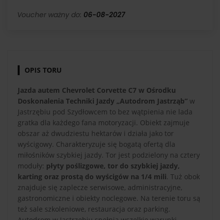
Voucher ważny do:
06-08-2027
OPIS TORU
Jazda autem Chevrolet Corvette C7 w Ośrodku
Doskonalenia Techniki Jazdy „Autodrom Jastrząb”
w
Jastrzębiu pod Szydłowcem to bez wątpienia nie lada
gratka dla każdego fana motoryzacji. Obiekt zajmuje
obszar aż dwudziestu hektarów i działa jako tor
wyścigowy. Charakteryzuje się bogatą ofertą dla
miłośników szybkiej jazdy. Tor jest podzielony na cztery
moduły:
płyty poślizgowe, tor do szybkiej jazdy,
karting oraz prostą do wyścigów na 1/4 mili
. Tuż obok
znajduje się zaplecze serwisowe, administracyjne,
gastronomiczne i obiekty noclegowe. Na terenie toru są
też sale szkoleniowe, restauracja oraz parking.
Autodrom w Jastrzębiu spełnia wszelkie warunki