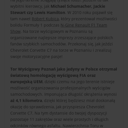
wybitni kierowcy, jak
Michael Schumacher, Jackie
Stewart czy Lewis Hamilton
. W 2010 roku pojawił się
tam nawet
Robert Kubica
, który prezentował możliwości
bolidu Formuły 1 podczas
N-Gine Renault F1 Team
Show
. Na torze wyścigowym w Poznaniu są
organizowane najlepsze imprezy zrzeszające polskich
fanów szybkich samochodów. Przekonaj się, jak jeździ
Chevrolet Corvette C7 na torze w Poznaniu i zrealizuj
swoje motoryzacyjne pasje!
Tor Wyścigowy Poznań jako jedyny w Polsce otrzymał
światową homologację wyścigową FIA oraz
europejską UEM
, dzięki czemu na jego terenie istnieje
możliwość organizowania profesjonalnych wyścigów
samochodowych. Imponująca długość okrążenia wynosi
aż 4,1 kilometra
, dzięki której będziesz miał doskonałą
okazję do sprawdzenia, jak przyspiesza Chevrolet
Corvette C7. Na tym dystansie do twojej dyspozycji
pozostaje 11 zakrętów oraz wiele prostych i długich
odcinków równego asfaltu. Nawierzchnia Toru w