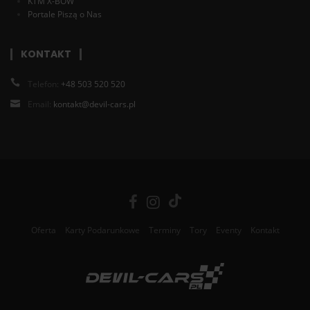
KTM X-BOW
Portale Piszą o Nas
KONTAKT
Telefon:
+48 503 520 520
Email:
kontakt@devil-cars.pl
Oferta
Karty Podarunkowe
Terminy
Tory
Eventy
Kontakt