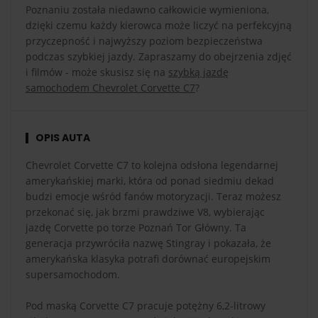
Poznaniu została niedawno całkowicie wymieniona,
dzięki czemu każdy kierowca może liczyć na perfekcyjną
przyczepność i najwyższy poziom bezpieczeństwa
podczas szybkiej jazdy. Zapraszamy do obejrzenia zdjęć
i filmów - może skusisz się na
szybką jazdę
samochodem Chevrolet Corvette C7
?
OPIS AUTA
Chevrolet Corvette C7 to kolejna odsłona legendarnej
amerykańskiej marki, która od ponad siedmiu dekad
budzi emocje wśród fanów motoryzacji. Teraz możesz
przekonać się, jak brzmi prawdziwe V8, wybierając
jazdę Corvette po torze Poznań Tor Główny. Ta
generacja przywróciła nazwę Stingray i pokazała, że
amerykańska klasyka potrafi dorównać europejskim
supersamochodom.
Pod maską Corvette C7 pracuje potężny 6,2-litrowy