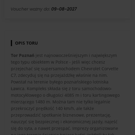
Voucher ważny do:
09-08-2027
OPIS TORU
Tor Poznań
jest najnowocześniejszym i największym
tego typu obiektem w Polsce - jeśli więc chcesz
przejechać się supersamochodem Chevrolet Corvette
C7, zdecyduj się na przejażdżkę właśnie na nim.
Powstał na terenie byłego poznańskiego lotniska
Ławica. Kompleks składa się z toru samochodowo-
motocyklowego o długości 4085 m i toru kartingowego
mierzącego 1480 m. Można tam nie tylko legalnie
przekroczyć prędkość 140 km/h, ale także
przeprowadzić spotkanie biznesowe, prezentację,
nauczyć się bezpiecznej i ekonomicznej jazdy, najeść
się do syta, a nawet przespać. Imprezy organizowane
na jego terenie ściągają tysiące ludzi. Jeździli tu tak