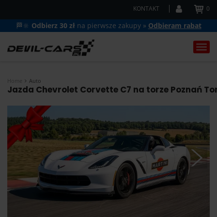
KONTAKT
0
🏁🔆
Odbierz 30 zł
na pierwsze zakupy »
Odbieram rabat
Togg
navi
Home
Auto
Jazda Chevrolet Corvette C7 na torze Poznań Tor