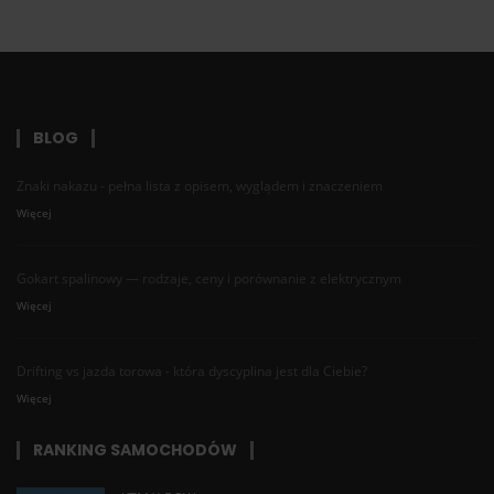
BLOG
Znaki nakazu - pełna lista z opisem, wyglądem i znaczeniem
Więcej
Gokart spalinowy — rodzaje, ceny i porównanie z elektrycznym
Więcej
Drifting vs jazda torowa - która dyscyplina jest dla Ciebie?
Więcej
RANKING SAMOCHODÓW