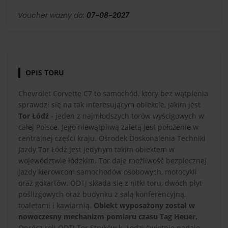
Voucher ważny do:
07-08-2027
OPIS TORU
Chevrolet Corvette C7 to samochód, który bez wątpienia
sprawdzi się na tak interesującym obiekcie, jakim jest
Tor Łódź
- jeden z najmłodszych torów wyścigowych w
całej Polsce. Jego niewątpliwą zaletą jest położenie w
centralnej części kraju. Ośrodek Doskonalenia Techniki
Jazdy Tor Łódź jest jedynym takim obiektem w
województwie łódzkim. Tor daje możliwość bezpiecznej
jazdy kierowcom samochodów osobowych, motocykli
oraz gokartów. ODTJ składa się z nitki toru, dwóch płyt
poślizgowych oraz budynku z salą konferencyjną,
toaletami i kawiarnią.
Obiekt wyposażony został w
nowoczesny mechanizm pomiaru czasu Tag Heuer.
Oprócz roli ODTJ Tor Stryków k. Łodzi świetnie nadaje