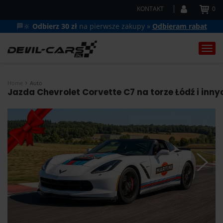
KONTAKT
0
🏁🔆
Odbierz 30 zł
na pierwsze zakupy »
Odbieram rabat
Togg
navi
Home
Auto
Jazda Chevrolet Corvette C7 na torze Łódź i inny