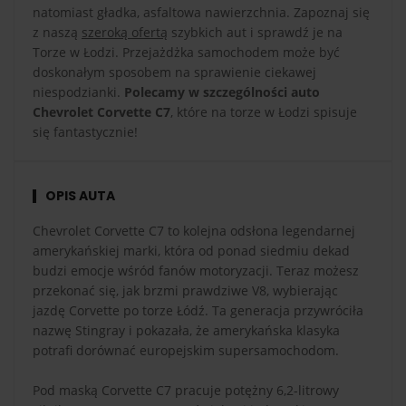
natomiast gładka, asfaltowa nawierzchnia. Zapoznaj się
z naszą
szeroką ofertą
szybkich aut i sprawdź je na
Torze w Łodzi. Przejażdżka samochodem może być
doskonałym sposobem na sprawienie ciekawej
niespodzianki.
Polecamy w szczególności auto
Chevrolet Corvette C7
, które na torze w Łodzi spisuje
się fantastycznie!
OPIS AUTA
Chevrolet Corvette C7 to kolejna odsłona legendarnej
amerykańskiej marki, która od ponad siedmiu dekad
budzi emocje wśród fanów motoryzacji. Teraz możesz
przekonać się, jak brzmi prawdziwe V8, wybierając
jazdę Corvette po torze Łódź. Ta generacja przywróciła
nazwę Stingray i pokazała, że amerykańska klasyka
potrafi dorównać europejskim supersamochodom.
Pod maską Corvette C7 pracuje potężny 6,2-litrowy