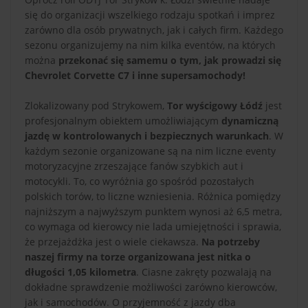
się do organizacji wszelkiego rodzaju spotkań i imprez
zarówno dla osób prywatnych, jak i całych firm. Każdego
sezonu organizujemy na nim kilka eventów, na których
można
przekonać się samemu o tym, jak prowadzi się
Chevrolet Corvette C7 i inne supersamochody!
Zlokalizowany pod Strykowem,
Tor wyścigowy Łódź
jest
profesjonalnym obiektem umożliwiającym
dynamiczną
jazdę w kontrolowanych i bezpiecznych warunkach
. W
każdym sezonie organizowane są na nim liczne eventy
motoryzacyjne zrzeszające fanów szybkich aut i
motocykli. To, co wyróżnia go spośród pozostałych
polskich torów, to liczne wzniesienia. Różnica pomiędzy
najniższym a najwyższym punktem wynosi aż 6,5 metra,
co wymaga od kierowcy nie lada umiejętności i sprawia,
że przejażdżka jest o wiele ciekawsza.
Na potrzeby
naszej firmy na torze organizowana jest nitka o
długości 1,05 kilometra
. Ciasne zakręty pozwalają na
dokładne sprawdzenie możliwości zarówno kierowców,
jak i samochodów. O przyjemność z jazdy dba