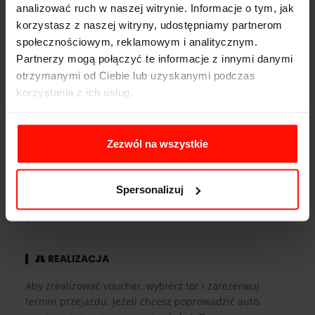
analizować ruch w naszej witrynie. Informacje o tym, jak
Napęd:
tył
korzystasz z naszej witryny, udostępniamy partnerom
Pojemność:
6.2 l
społecznościowym, reklamowym i analitycznym.
Partnerzy mogą połączyć te informacje z innymi danymi
Skrzynia biegów:
6-biegowa
otrzymanymi od Ciebie lub uzyskanymi podczas
korzystania z ich usług.
Zezwól na wszystkie
WAŻNOŚĆ
Voucher jest ważny 365 dni od daty zakupu. Voucher
opłacony kartą podarunkową ma taką samą ważność co
Spersonalizuj
karta. Przejazdy są realizowane w sezonie od maja do
października.
REALIZACJA
Aby zrealizować voucher, wybierz tor i zarezerwuj
termin przejazdu. Jeżeli chcesz poprowadzić auto,