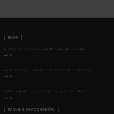
BLOG
Znaki nakazu - pełna lista z opisem, wyglądem i znaczeniem
Więcej
Gokart spalinowy — rodzaje, ceny i porównanie z elektrycznym
Więcej
Drifting vs jazda torowa - która dyscyplina jest dla Ciebie?
Więcej
RANKING SAMOCHODÓW