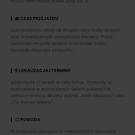
musisz mieć ważne prawo jazdy kat. B.
CZAS PRZEJAZDU
Czas przejazdu zależy od długości toru, liczby okrążeń
oraz indywidualnych umiejętności kierowcy. Przed
rozpoczęciem jazdy opiekun auta omówi krótko
szczegóły dotyczące przejazdu.
LOKALIZACJA I TERMINY
Jeździmy na 11 torach w całej Polsce. Przejazdy są
realizowane w wyznaczonych datach podanych w
zakładce terminy. Możesz wybrać „wiele lokalizacji” albo
„Tor Poznań Główny”.
POGODA
W przypadku wystąpienia niekorzystnych warunków