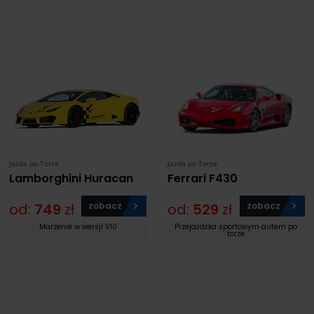
Jazda po Torze
Jazda po Torze
Lamborghini Huracan
Ferrari F430
od:
749
zł
zobacz
od:
529
zł
zobacz
Marzenie w wersji V10
Przejażdżka sportowym autem po
torze