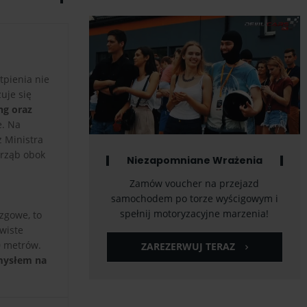
tpienia nie
uje się
ng oraz
e. Na
z Ministra
trząb obok
Niezapomniane Wrażenia
Zamów voucher na przejazd
samochodem po torze wyścigowym i
spełnij motoryzacyjne marzenia!
zgowe, to
wiste
0 metrów.
ZAREZERWUJ TERAZ
omysłem na