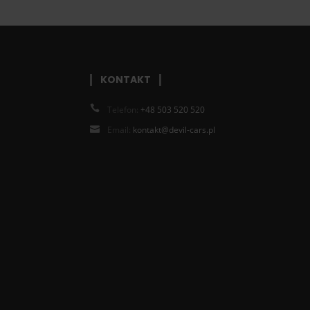
KONTAKT
Telefon:
+48 503 520 520
Email:
kontakt@devil-cars.pl