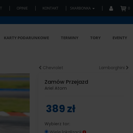
T
OPINIE
KONTAKT
SKARBONKA
0
KARTY PODARUNKOWE
TERMINY
TORY
EVENTY
Chevrolet
Lamborghini
Zamów Przejazd
Ariel Atom
389 zł
Wybierz tor:
Wiele lokalizacji