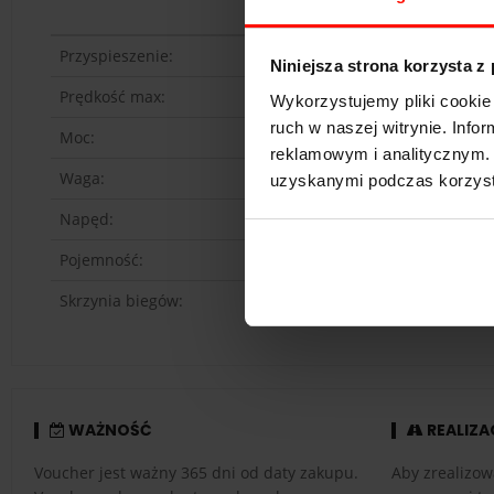
Przyspieszenie:
Niniejsza strona korzysta z
Prędkość max:
Wykorzystujemy pliki cookie 
ruch w naszej witrynie. Inf
Moc:
reklamowym i analitycznym. 
Waga:
uzyskanymi podczas korzysta
Napęd:
Pojemność:
Skrzynia biegów:
WAŻNOŚĆ
REALIZA
Voucher jest ważny 365 dni od daty zakupu.
Aby zrealizow