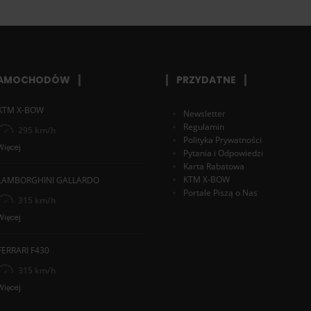
SAMOCHODÓW
PRZYDATNE
KTM X-BOW
Newsletter
Regulamin
295 km/h
Polityka Prywatności
Więcej
Pytania i Odpowiedzi
Karta Rabatowa
KTM X-BOW
LAMBORGHINI GALLARDO
Portale Piszą o Nas
315 km/h
Więcej
FERRARI F430
315 km/h
Więcej