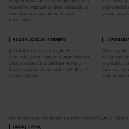
Voucher opłacony kartą podarunkową ma
zarezerwuj te
taką samą ważność co karta. Przejazdy są
poprowadzić 
realizowane w sezonie od maja do
prawo jazdy k
października.
LOKALIZACJA I TERMINY
POGOD
Jeździmy na 11 torach w całej Polsce.
W przypadku 
Przejazdy są realizowane w wyznaczonych
warunków atm
datach podanych w zakładce terminy.
zagrażającyc
Możesz wybrać „wiele lokalizacji” albo „Tor
możemy zapro
Poznań Główny”.
zmianę termi
Ocena tego auta w opiniach naszych klientów:
5,0/5
, średnia z
DODAJ OPINIĘ