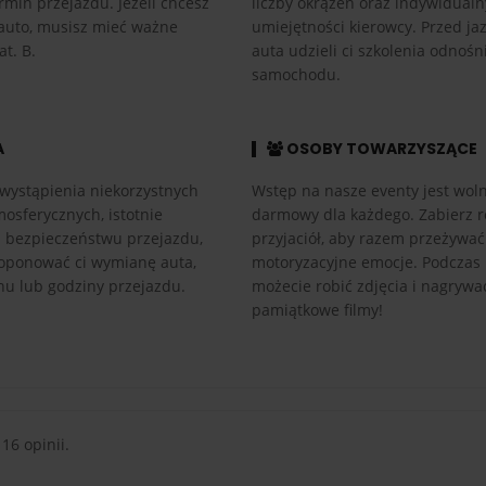
rmin przejazdu. Jeżeli chcesz
liczby okrążeń oraz indywidual
auto, musisz mieć ważne
umiejętności kierowcy. Przed ja
at. B.
auta udzieli ci szkolenia odnośn
samochodu.
A
OSOBY TOWARZYSZĄCE
wystąpienia niekorzystnych
Wstęp na nasze eventy jest woln
osferycznych, istotnie
darmowy dla każdego. Zabierz r
h bezpieczeństwu przejazdu,
przyjaciół, aby razem przeżywać
ponować ci wymianę auta,
motoryzacyjne emocje. Podczas
nu lub godziny przejazdu.
możecie robić zdjęcia i nagrywa
pamiątkowe filmy!
 16 opinii.