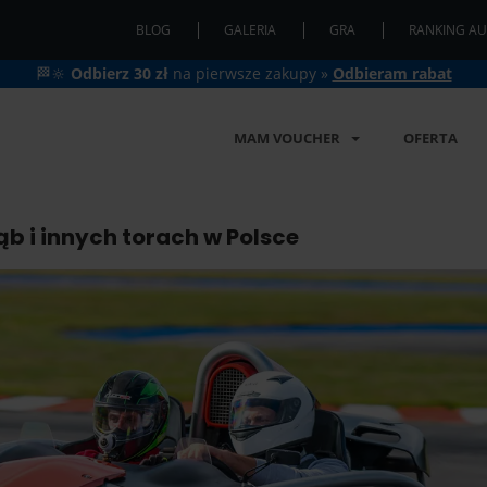
BLOG
GALERIA
GRA
RANKING AU
🏁🔆
Odbierz 30 zł
na pierwsze zakupy »
Odbieram rabat
MAM VOUCHER
OFERTA
b i innych torach w Polsce