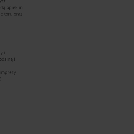
nych
zdą opiekun
ie toru oraz
y i
odzinę i
 imprezy
ć