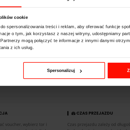
Ariel Atom
2.8
s do 100 km/h
 plików cookie
249
km/h
do spersonalizowania treści i reklam, aby oferować funkcje sp
ormacje o tym, jak korzystasz z naszej witryny, udostępniamy p
321
KM
Partnerzy mogą połączyć te informacje z innymi danymi otrzym
465
kg
nia z ich usług.
tył
2.0 l
Spersonalizuj
Z
manualna
CJA
CZAS PRZEJAZDU
ać voucher, wybierz tor i
Czas przejazdu zależy od długośc