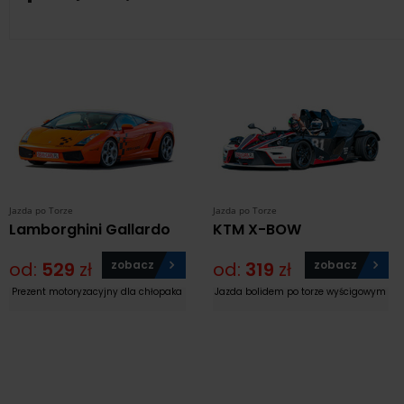
Jazda po Torze
Jazda po Torze
Lamborghini Gallardo
KTM X-BOW
od:
529
zł
zobacz
od:
319
zł
zobacz
Prezent motoryzacyjny dla chłopaka
Jazda bolidem po torze wyścigowym