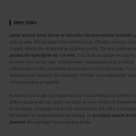
OPIS TORU
Jazda autem Ariel Atom w Ośrodku Doskonalenia Techniki J
lada gratka dla każdego fana motoryzacji. Obiekt zajmuje obsz
bogatą ofertą dla miłośników szybkiej jazdy. Tor jest podziel
prostą do wyścigów na 1/4 mili
. Tuż obok znajduje się zaple
terenie toru są też sale szkoleniowe, restauracja oraz parkin
Infrastruktury dla ośrodków doskonalenia techniki jazdy. Tu
Radomia jest otwarty dla każdego! Postaw na przejażdżkę sa
motoryzacyjną przygodę.
Autodrom Jastrząb jest wyposażony w automatyczny system naw
dobra opcja podczas jazdy na torze w celu szkolenia kierowcó
przeszkody. Znajduje się tu też wzniesienie BIG HILL o dzies
Wszystkie te udogodnienia sprawiają, że
przejazd autem Arie
prezent
dla każdego fana szybkiej jazdy.