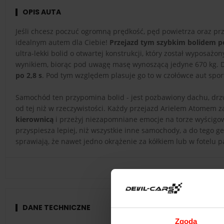
OPIS AUTA
Jeśli chcesz poczuć ogromną prędkość, pęd powietrza oraz prz
idealnym autem dla Ciebie!
Przejazd tym szybkim bolidem po
ultra-lekki bolid o otwartej konstrukcji, który został wyposa
wynikiem, biorąc pod uwagę masę wynoszącą jedyne 670 kg. 
po 2,8 s
. Pod tym względem plasuje go to w czołówce aut sport
Samochód ten przypomina bolid - jest pozbawiony dachu, drzw
od tej niż w rzeczywistości. Każdy przejazd Arielem Atomem 
kierownicą
i przeżyj niezapomniane emocje na torze wyścigo
przyspiesza lepiej, niż wszystkie inne samochody, a do tego g
sprawiają, że nawet jedno okrążenie za kółkiem lub w fotelu 
DANE TECHNICZNE
Zgoda