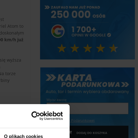
st
iel Atom to
t doskonałym
00 km/h już
się wyższa
a
Na torze
rbiny
Wpisz kwotę
Więcej o Karcie Podarunkowej
DODAJ DO KOSZYKA
O plikach cookies