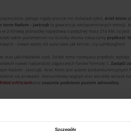
yspieszenie, jakiego nigdy jeszcze nie doświadczyłeś,
Ariel Atom
je
 torze Radom - Jastrząb
to gwarancja niezapomnianych emocji. Ar
żony w 2-litrową jednostkę napędową o potężnej mocy 210 KM, co jes
Dzięki takim parametrom na liczniku Atoma zobaczymy
prędkość 1
owych - nawet wyżej niż auta takie jak Ferrari, czy Lamborghini!
i oraz jakichkolwiek szyb. Dzięki temu rozwijana prędkość wydaje 
zadowoli nawet najbardziej zagorzałych fanów Formuły 1.
Zasiądź z
wym Radom - Jastrząb. Ariel Atom jest autem bezkonkurencyjnym! 
enialnie się prowadzi. Nietuzinkowy wygląd oraz wściekły wrzask tu
Pokaż pełny opis
pasażera Ariela Atoma
znacznie podniesie poziom adrenaliny
.
Szczegóły