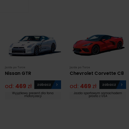
Jazda po Torze
Jazda po Torze
Nissan GTR
Chevrolet Corvette C8
od:
469
zł
zobacz
od:
469
zł
zobacz
Wyjątkowy prezent dla fana
Jazda sportowym samochodem
motoryzacji
prosto z USA