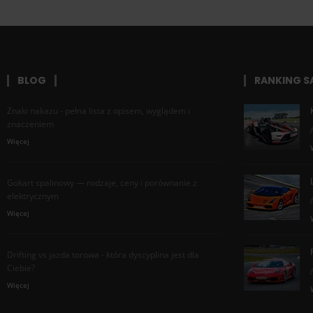
BLOG
RANKING 
Znaki nakazu - pełna lista z opisem, wyglądem i
znaczeniem
Więcej
Gokart spalinowy — rodzaje, ceny i porównanie z
elektrycznym
Więcej
Drifting vs jazda torowa - która dyscyplina jest dla
Ciebie?
Więcej