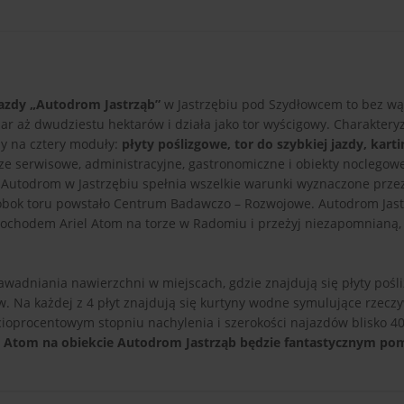
azdy „Autodrom Jastrząb”
w Jastrzębiu pod Szydłowcem to bez wą
ar aż dwudziestu hektarów i działa jako tor wyścigowy. Charakteryz
ony na cztery moduły:
płyty poślizgowe, tor do szybkiej jazdy, karti
cze serwisowe, administracyjne, gastronomiczne i obiekty noclegow
g. Autodrom w Jastrzębiu spełnia wszelkie warunki wyznaczone prze
ż obok toru powstało Centrum Badawczo – Rozwojowe. Autodrom Jas
mochodem Ariel Atom na torze w Radomiu i przeżyj niezapomnianą,
adniania nawierzchni w miejscach, gdzie znajdują się płyty pośli
w. Na każdej z 4 płyt znajdują się kurtyny wodne symulujące rzeczy
ięcioprocentowym stopniu nachylenia i szerokości najazdów blisko 4
l Atom na obiekcie Autodrom Jastrząb będzie fantastycznym p