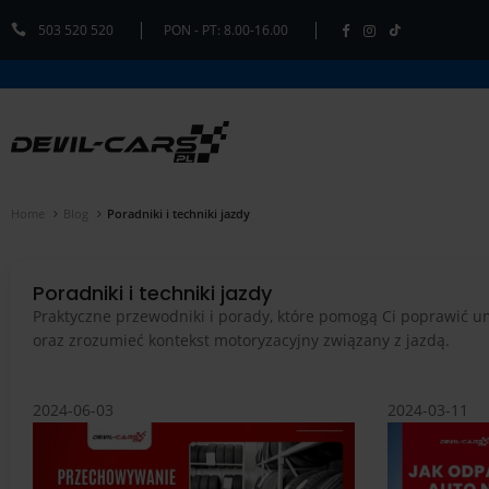
503 520 520
PON - PT: 8.00-16.00
Home
Blog
Poradniki i techniki jazdy
Poradniki i techniki jazdy
Praktyczne przewodniki i porady, które pomogą Ci poprawić um
oraz zrozumieć kontekst motoryzacyjny związany z jazdą.
2024-06-03
2024-03-11