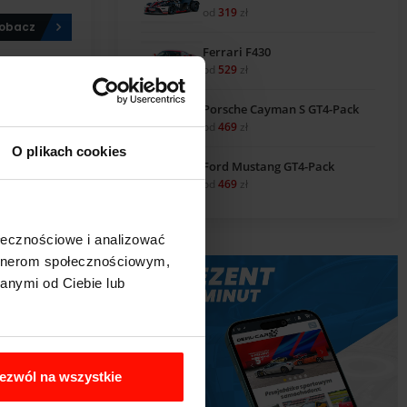
od
319
zł
obacz
Ferrari F430
od
529
zł
Porsche Cayman S GT4-Pack
od
469
zł
O plikach cookies
Ford Mustang GT4-Pack
od
469
zł
ołecznościowe i analizować
artnerom społecznościowym,
anymi od Ciebie lub
obacz
ezwól na wszystkie