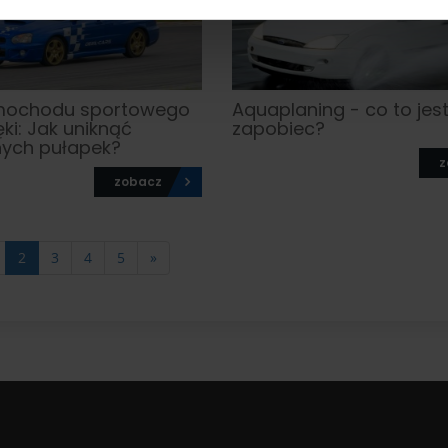
mochodu sportowego
Aquaplaning - co to jest
ęki: Jak uniknąć
zapobiec?
nych pułapek?
z
zobacz
2
3
4
5
»