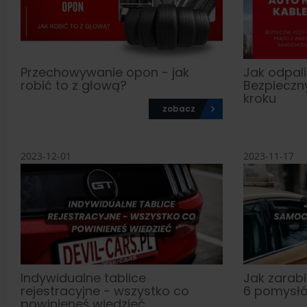
Przechowywanie opon - jak
Jak odpali
robić to z głową?
Bezpieczn
kroku
zobacz
2023-12-01
2023-11-17
Indywidualne tablice
Jak zarab
rejestracyjne - wszystko co
6 pomysłó
powinieneś wiedzieć