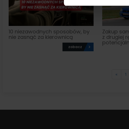
10 niezawodnych sposobów, by
Zakup sa
nie zasnąć za kierownicą
z drugiej r
potencjal
zobacz
«
1