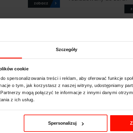
zobacz
z
2023-07-11
Szczegóły
 plików cookie
 kombi segmentu C dla
Ciemność opanowana!
do spersonalizowania treści i reklam, aby oferować funkcje sp
jakie auto wybrać?
Sprawdź, jak jeździć
ormacje o tym, jak korzystasz z naszej witryny, udostępniamy p
samochodem nocą
zobacz
Partnerzy mogą połączyć te informacje z innymi danymi otrzym
z
nia z ich usług.
2023-04-20
Spersonalizuj
Z