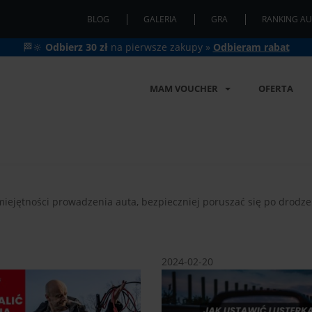
BLOG
GALERIA
GRA
RANKING AU
🏁🔆
Odbierz 30 zł
na pierwsze zakupy »
Odbieram rabat
MAM VOUCHER
OFERTA
iejętności prowadzenia auta, bezpieczniej poruszać się po drodze 
2024-02-20