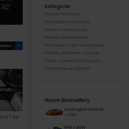
Kategorie
Historia motoryzacji
Eksploatacja i konserwacja
Poradniki i techniki jazdy
Recenzje i prezentacje aut
Technologia i części samochodowe
obacz
Lifestyle, wydarzenia i promocje
Trendy i premiery motoryzacyjne
Wokół torów wyścigowych
Nasze Bestsellery
Lamborghini Gallardo
od
529
zł
or? Ile
KTM X-BOW