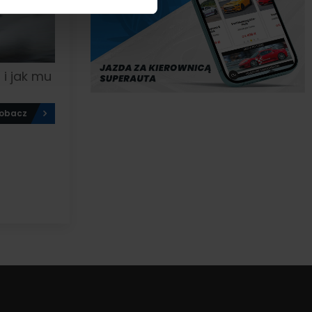
 i jak mu
obacz