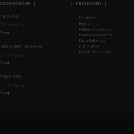
SAMOCHODÓW
PRZYDATNE
KTM X-BOW
Newsletter
Regulamin
295 km/h
Polityka Prywatności
Więcej
Pytania i Odpowiedzi
Karta Rabatowa
KTM X-BOW
LAMBORGHINI GALLARDO
Portale Piszą o Nas
315 km/h
Więcej
FERRARI F430
315 km/h
Więcej