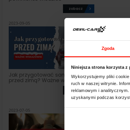
zobacz
2023-09-05
2023-08-11
Zgoda
Niniejsza strona korzysta z
Jak przygotować samochód
Najlepsze
Wykorzystujemy pliki cookie 
przed zimą? Ważne wskazówki
rodziny - 
ruch w naszej witrynie. Inf
zobacz
reklamowym i analitycznym. 
uzyskanymi podczas korzysta
2023-07-05
2023-06-23