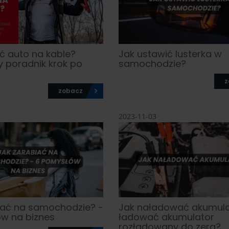
ć auto na kable?
Jak ustawić lusterka w
y poradnik krok po
samochodzie?
z
zobacz
2023-11-03
iać na samochodzie? -
Jak naładować akumulat
w na biznes
ładować akumulator
rozładowany do zera?